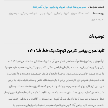
دسته بندی ها :
سرویس غذاخوری
,
ظروف پذیرایی
,
لوازم آشپزخانه
برچسب ها :
تابه
,
سالاد خوری
,
ظروف پذیرایی
,
ظروف چینی
,
ظروف سرامیکی
,
مرغخوری
,
میوه خوری
توضیحات
تابه لمون بیضی کارمن کوچک یک خط طلا ۰۱۲۰
در آشپزی یا پخت‌وپز هنگام آماده‌شدن غذا و سرو آن از ظروف مختلفی استفاده می‌شود که تابه
یکی از پرکاربرد‌ترین آن‌ها است. هر تابه‌ای طراحی، شکل، کاربرد و ویژگی‌های منحصر‌به‌فرد خود را
دارد و به ‌منظور خاصی تولید می‌شود. برخی از تابه‌ها و ظروف چندمنظوره‌‌ هستند و علاوه‌بر سرو
غذا، کاربردهای عمومی‌تری دارند. ولی برخی دیگر کاربردهای خاص و محدودتری دارند؛ بنابراین
خرید این نوع تابع برای تمام عموم ضرورت ندارد. افرادی که به آشپزی علاقمند هستند و دارای
آشپزخانه بزرگ یا رستوران و مانند آن هستند، با دانستن تفاوت‌‌ انواع ظروف و تابه‌های‌ آشپزی از نظر
شکل و کاربرد و مقایسه آن‌ها با دیگر ظروف آشپزی موردنیازش را آگاهانه‌تر و به‌طور اختصاصی
انتخاب می‌کنند. تابه بیضی آراد کارمن کارینا بزرگ علاوه‌ بر ظاهر شیک و زیبایی که دارد و به