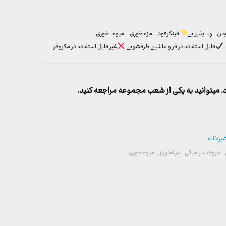
ان_ و… پذیرایی
فینگرفود _ مزه خوری _ میوه_خوری
قابل استفاده در فر و ماشین ظرفشویی
غیر قابل استفاده در مکروفر
میتوانید به یکی از شعب مجموعه مراجعه کنید.
شپزخانه
,
ظروف سرامیکی
,
مرغخوری
,
میوه خوری