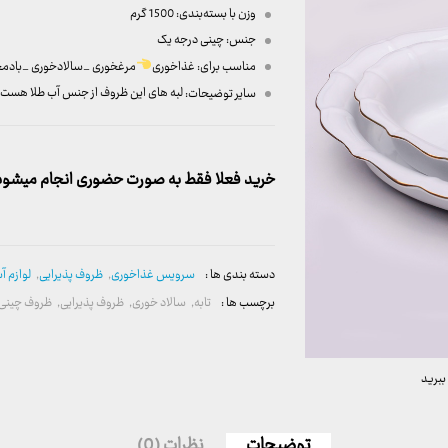
وزن با بسته‌بندی:
1500 گرم
جنس:
چینی درجه یک
مناسب برای:
غذاخوری
مرغخوری _سالادخوری _بادمج
سایر توضیحات:
لبه های این ظروف از جنس آب طلا هست.
خرید فعلا فقط به صورت حضوری انجام میشود. 
دسته بندی ها :
سرویس غذاخوری
,
ظروف پذیرایی
,
لوازم آ
برچسب ها :
تابه
,
سالاد خوری
,
ظروف پذیرایی
,
ظروف چینی
ببرید
توضیحات
نظرات (0)