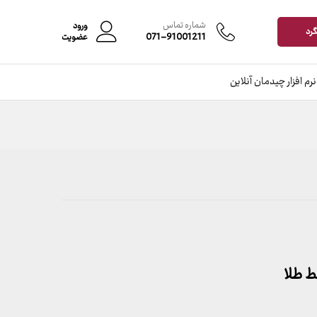
افزودن به سبد خرید
شماره تماس
ورود
گرد
071-91001211
عضویت
نرم افزار چیدمان آنلاین
 طلا