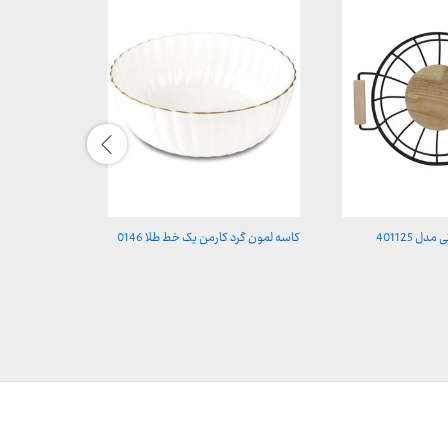
ل 401125
کاسه لمون گرد کارمن یک خط طلا 0146
اردو خوری بی.وی.کی