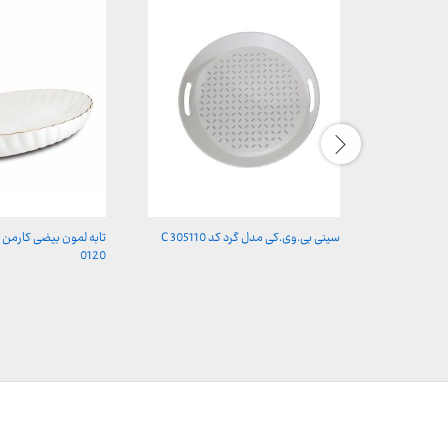
سینی بی.وی.کی مدل گرد کد C 305110
تابه لمون بیضی کارمن
0120