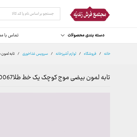
توضیحات
نظرات (0)
همه دسته ها
دسته بندی محصولات
تماس با مج
خانه
/
فروشگاه
/
لوازم آشپزخانه
/
سرویس غذاخوری
/
تابه لمون 
تابه لمون بیضی موج کوچک یک خط طلا0067