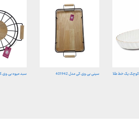
 کوچک یک خط طلا
سینی بی.وی.کی مدل 401942
سبد میوه بی.وی.کی مد