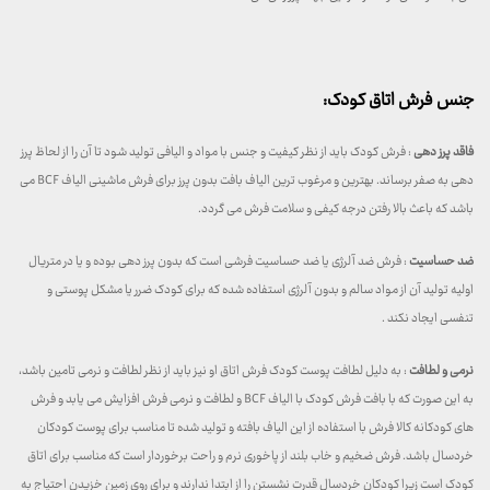
جنس فرش اتاق کودک:
فاقد پرز دهی
: فرش کودک باید از نظر کیفیت و جنس با مواد و الیافی تولید شود تا آن را از لحاظ پرز
دهی به صفر برساند. بهترین و مرغوب ترین الیاف بافت بدون پرز برای فرش ماشینی الیاف BCF می
باشد که باعث بالا رفتن درجه کیفی و سلامت فرش می گردد.
ضد حساسیت
: فرش ضد آلرژی یا ضد حساسیت فرشی است که بدون پرز دهی بوده و یا در متریال
اولیه تولید آن از مواد سالم و بدون آلرژی استفاده شده که برای کودک ضرر یا مشکل پوستی و
تنفسی ایجاد نکند .
نرمی و لطافت
: به دلیل لطافت پوست کودک فرش اتاق او نیز باید از نظر لطافت و نرمی تامین باشد،
به این صورت که با بافت فرش کودک با الیاف BCF و لطافت و نرمی فرش افزایش می یابد و فرش
های کودکانه کالا فرش با استفاده از این الیاف بافته و تولید شده تا مناسب برای پوست کودکان
خردسال باشد. فرش ضخیم و خاب بلند از پاخوری نرم و راحت برخوردار است که مناسب برای اتاق
کودک است زیرا کودکان خردسال قدرت نشستن را از ابتدا ندارند و برای روی زمین خزیدن احتیاج به