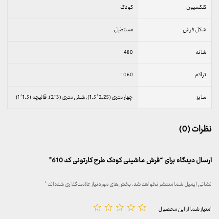
کلکسیون
کودک
شکل فرش
مستطیل
شانه
480
تراکم
1060
سایز
چهار متری (2.25*1.5), شش متری (3*2), قالیچه (1.5*1)
نظرات (0)
ارسال دیدگاه برای “فرش ماشینی کودک طرح کارتونی کد 610”
نشانی ایمیل شما منتشر نخواهد شد.
بخش‌های موردنیاز علامت‌گذاری شده‌اند
*
امتیاز شما از این محصول