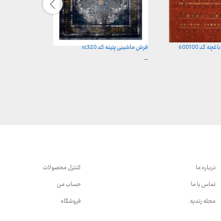
 کد 600100
فرش ماشینی پتینه کد sc320
فرش ماشینی پتینه
محدوده
محدوده
–
–
قیمت:
قیمت:
3,899,000 تومان
9,000
تا
تا
29,999,000 تومان
29,999,000 تومان
درباره ما
کنترل محصولات
تماس با ما
حساب من
مجله زندیه
فروشگاه