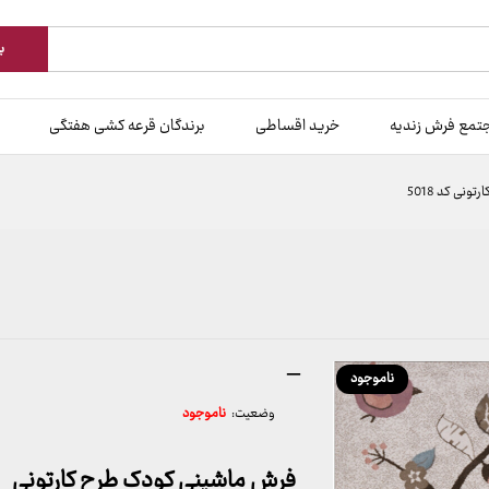
ب
تمع فرش زندیه
خرید اقساطی
برندگان قرعه کشی هفتگی
نی کد 5018
محدوده
–
ناموجود
قیمت:
وضعیت:
ناموجود
960,000 تومان
تا
3,740,000 تومان
فرش ماشینی کودک طرح کارتونی