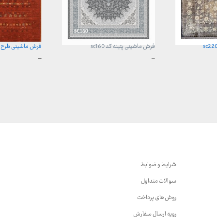
فرش ماشینی پتینه کد sc160
فرش ماشینی طرح باغچه
محدوده
محدوده
–
–
قیمت:
قیمت:
3,899,000 تومان
899,000 تومان
تا
تا
29,999,000 تومان
23,999,000 تومان
شرایط و ضوابط
سوالات متداول
روش‌های پرداخت
رویه ارسال سفارش