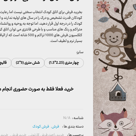
بخرید فرش برای اتاق کودک انتخاب سختی نیست اما رعایت چ
کودکان قدرت تشخیص و درک را در سال های اولیه ندارند و ا
کودک را در درجه اول قرار دهید، اما توجه به روحیه و روانشن
کلکسیون فرش های 1000 تراکم
بسیار نرم و لطیف است.
سایز:
چهار متری (2.25*1.5)
شش متری (3*2)
قالیچه (5
خرید فعلا فقط به صورت حضوری انجام می
شناسه :
N/A
دسته بندی ها :
فرش
,
فرش کودک
برچسب ها :
خرید راحت فرش کارتونی
,
خرید فرش
,
خرید ف