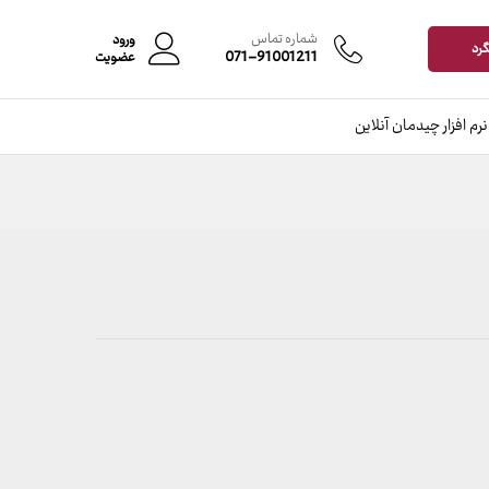
محدوده
–
قیمت:
شماره تماس
ورود
960,000 تومان
گرد
071-91001211
عضویت
تا
3,740,000 تومان
نرم افزار چیدمان آنلاین