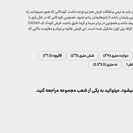
باید به نرمی و لطافت فرش هم نیز توجه داشت. کودکانی که هنوز نمیتوانند راه
یر پایشان باشد تا زانوهایشان زخم نشود. همچنین کودکانی که در حال بازی با
وسایلشان هستند و روی فرشی قرار دارند باید فرش نرم و لطیف باشد و همچنین در برابر سرما و گرما عایق باشند. فرش کودک کد 100289
330 تراکم و 700 شانه است که از الیاف پلی اوژن تشکیل شده است. این فرش علاوه بر دوام و مقاومت بالایی که
دوازده متری (4*3)
شش متری (3*2)
قالیچه (1.5*1)
طر 1
نه متری (3.5*2.5)
شود. میتوانید به یکی از شعب مجموعه مراجعه کنید.