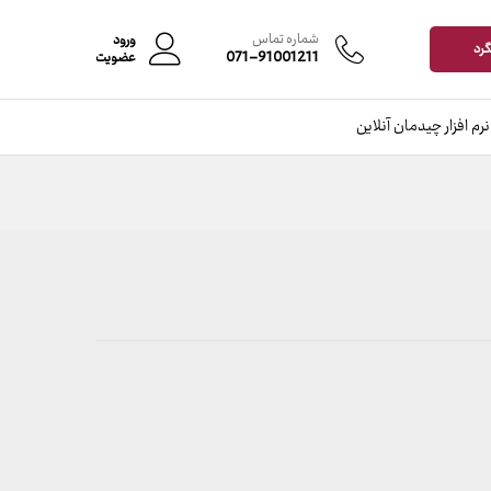
محدوده
–
قیمت:
شماره تماس
ورود
599,000 تومان
گرد
071-91001211
عضویت
تا
13,099,000 تومان
نرم افزار چیدمان آنلاین