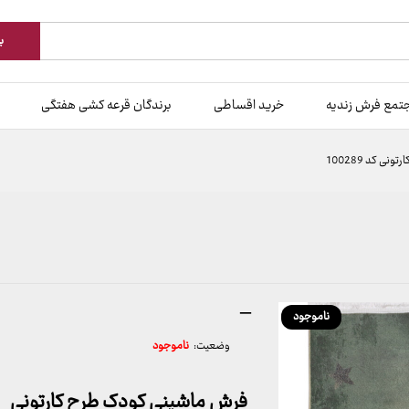
ب
تمع فرش زندیه
خرید اقساطی
برندگان قرعه کشی هفتگی
 کد 100289
محدوده
–
ناموجود
قیمت:
وضعیت:
ناموجود
599,000 تومان
تا
13,099,000 تومان
فرش ماشینی کودک طرح کارتونی