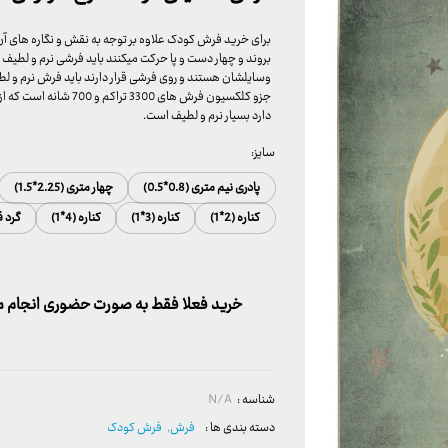
برای خرید فرش کودک علاوه بر توجه به نقش و نگاره های آن 
بروند و چهار دست و پا حرکت میکنند باید فرشی نرم و لطیف ز
جزو کلکسیون فرش های 0
دارد بسیار نرم و لطیف است.
سایز:
پادری نیم متری (0.8*0.5)
چهار متری (2.25*1.5)
کناره (2*1)
کناره (3*1)
کناره (4*1)
گرد ق
خرید فعلا فقط به صورت حضوری انجام می
شناسه :
N/A
دسته بندی ها :
فرش
,
فرش کودک