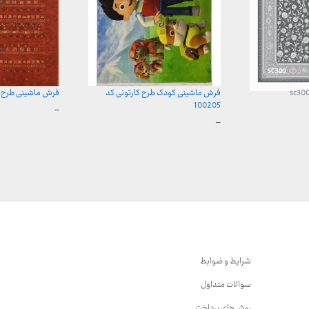
فرش ماشینی کودک طرح کارتونی کد
فرش ماشینی طرح باغچه
100205
محدوده
–
قیمت:
محدوده
–
899,000 تومان
قیمت:
تا
599,000 تومان
23,999,000 تومان
تا
13,099,000 تومان
شرایط و ضوابط
سوالات متداول
روش‌های پرداخت