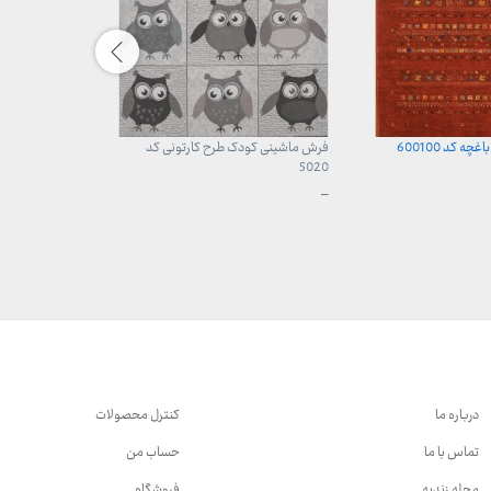
 کد 600100
فرش ماشینی کودک طرح کارتونی کد
فرش ماشینی طرح خزا
5020
محدوده
–
قیمت:
محدوده
–
899,000 ت
قیمت:
تا
960,000 تومان
23,999,000 تومان
تا
3,740,000 تومان
درباره ما
کنترل محصولات
تماس با ما
حساب من
مجله زندیه
فروشگاه