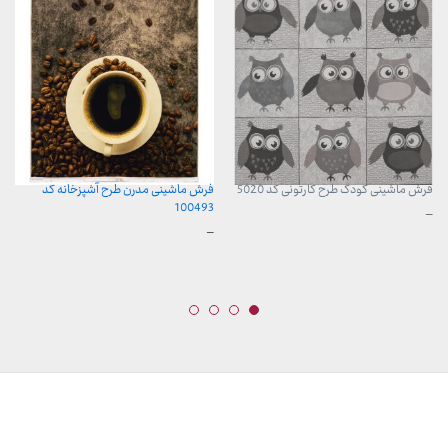
فرش ماشینی کودک طرح کارتونی کد 5020
فرش ماشینی مدرن طرح آشپزخانه کد
100493
محدوده
–
قیمت:
محدوده
–
960,000 تومان
قیمت:
تا
599,000 تومان
3,740,000 تومان
تا
15,999,000 تومان