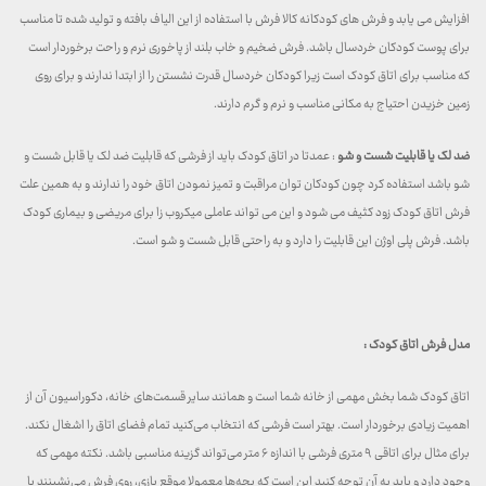
افزایش می یابد و فرش های کودکانه کالا فرش با استفاده از این الیاف بافته و تولید شده تا مناسب
برای پوست کودکان خردسال باشد. فرش ضخیم و خاب بلند از پاخوری نرم و راحت برخوردار است
که مناسب برای اتاق کودک است زیرا کودکان خردسال قدرت نشستن را از ابتدا ندارند و برای روی
زمین خزیدن احتیاج به مکانی مناسب و نرم و گرم دارند.
ضد لک یا قابلیت شست و شو
: عمدتا در اتاق کودک باید از فرشی که قابلیت ضد لک یا قابل شست و
شو باشد استفاده کرد چون کودکان توان مراقبت و تمیز نمودن اتاق خود را ندارند و به همین علت
فرش اتاق کودک زود کثیف می شود و این می تواند عاملی میکروب زا برای مریضی و بیماری کودک
باشد. فرش پلی اوژن این قابلیت را دارد و به راحتی قابل شست و شو است.
مدل فرش اتاق کودک :
اتاق کودک شما بخش مهمی از خانه شما است و همانند سایر قسمت‌های خانه، دکوراسیون آن از
اهمیت زیادی برخوردار است. بهتر است فرشی که انتخاب می‌کنید تمام فضای اتاق را اشغال نکند.
برای مثال برای اتاقی ۹ متری فرشی با اندازه ۶ متر می‌تواند گزینه مناسبی باشد. نکته مهمی که
وجود دارد و باید به آن توجه کنید این است که بچه‌ها معمولا موقع بازی، روی فرش می‌نشینند یا