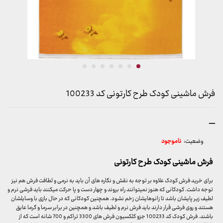
فرش ماشینی کودک طرح کارتونی کد 100233
محدوده
–
قیمت:
وضعیت:
ناموجود
599,000 تومان
تا
فرش ماشینی کودک طرح کارتونی
13,099,000 تومان
برای خرید فرش کودک علاوه بر توجه به نقش و نگاره های آن باید به نرمی و لطافت فرش هم نیز
توجه داشت. کودکانی که هنوز نمیتوانند راه بروند و چهار دست و پا حرکت میکنند باید فرشی نرم و
لطیف زیر پایشان باشد تا زانوهایشان زخم نشود. همچنین کودکانی که در حال بازی با وسایلشان
هستند و روی فرشی قرار دارند باید فرش نرم و لطیف باشد و همچنین در برابر سرما و گرما عایق
باشند. فرش کودک کد 100233 جزو کلکسیون فرش های 3300 تراکم و 700 شانه است که از