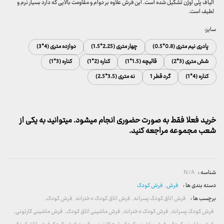
الیاف پلی اوژن تشکیل شده است. این فرش علاوه بر دوام و مقاومت بالایی که دارد بسیار نرم و
لطیف است.
سایز:
پادری نیم متری (0.8*0.5)
چهار متری (2.25*1.5)
دوازده متری (4*3)
شش متری (3*2)
قالیچه (1.5*1)
کناره (2*1)
کناره (3*1)
کناره (4*1)
گرد قطر 1
نه متری (3.5*2.5)
خرید فعلا فقط به صورت حضوری انجام میشود. میتوانید به یکی از
شعب مجموعه مراجعه کنید.
شناسه :
N/A
دسته بندی ها :
فرش
,
فرش کودک
برچسب ها :
فرش اتاق کودک پسرانه
,
فرش اتاق کودک دخترانه
,
فرش کودک
,
فرش کودک پسرانه
,
فرش کودک دخترانه
,
فرش ماشینی اتاق کودک
,
فرش ماشینی کارتونی
,