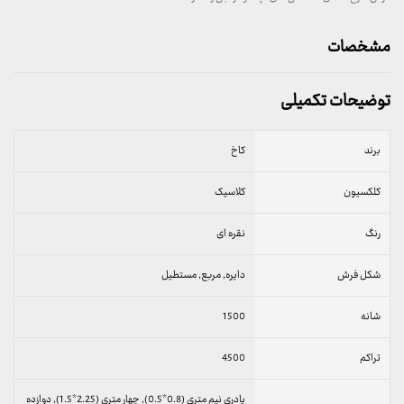
مشخصات
توضیحات تکمیلی
برند
کاخ
کلکسیون
کلاسیک
رنگ
نقره ای
شکل فرش
دایره, مربع, مستطیل
شانه
1500
تراکم
4500
پادری نیم متری (0.8*0.5), چهار متری (2.25*1.5), دوازده