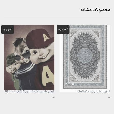
محصولات مشابه
فرش ماشینی پتینه کد sc160
فرش ماشینی کودک طرح کارتونی کد 1099
محدوده
محدوده
–
–
قیمت:
قیمت:
3,899,000 تومان
960,000 تومان
تا
تا
29,999,000 تومان
3,740,000 تومان