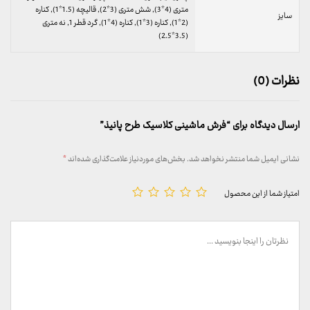
متری (4*3), شش متری (3*2), قالیچه (1.5*1), کناره
سایز
(2*1), کناره (3*1), کناره (4*1), گرد قطر 1, نه متری
(3.5*2.5)
نظرات (0)
ارسال دیدگاه برای “فرش ماشینی کلاسیک طرح پانیذ”
نشانی ایمیل شما منتشر نخواهد شد.
بخش‌های موردنیاز علامت‌گذاری شده‌اند
*
امتیاز شما از این محصول