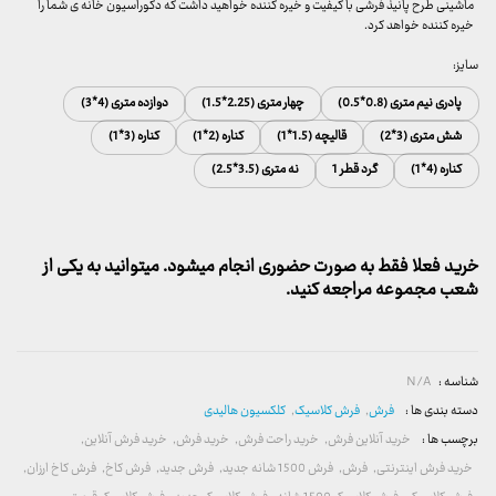
ماشینی طرح پانیذ فرشی با کیفیت و خیره کننده خواهید داشت که دکوراسیون خانه ی شما را
خیره کننده خواهد کرد.
سایز:
پادری نیم متری (0.8*0.5)
چهار متری (2.25*1.5)
دوازده متری (4*3)
شش متری (3*2)
قالیچه (1.5*1)
کناره (2*1)
کناره (3*1)
کناره (4*1)
گرد قطر 1
نه متری (3.5*2.5)
خرید فعلا فقط به صورت حضوری انجام میشود. میتوانید به یکی از
شعب مجموعه مراجعه کنید.
شناسه :
N/A
دسته بندی ها :
فرش
,
فرش کلاسیک
,
کلکسیون هالیدی
برچسب ها :
خرید آنلاین فرش
,
خرید راحت فرش
,
خرید فرش
,
خرید فرش آنلاین
,
خرید فرش اینترنتی
,
فرش
,
فرش 1500 شانه جدید
,
فرش جدید
,
فرش کاخ
,
فرش کاخ ارزان
,