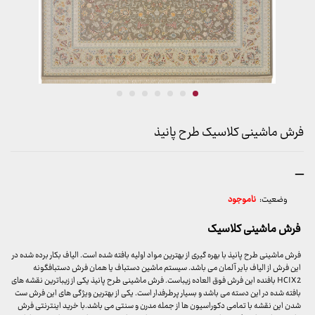
فرش ماشینی کلاسیک طرح پانیذ
محدوده
–
قیمت:
وضعیت:
ناموجود
1,799,000 تومان
تا
فرش ماشینی کلاسیک
19,999,000 تومان
فرش ماشینی طرح پانیذ با بهره گیری از بهترین مواد اولیه بافته شده است. الیاف بکار برده شده در
این فرش از الیاف بایر آلمان می باشد. سیستم ماشین دستباف یا همان فرش دستبافگونه
HCIX2 بافنده این فرش فوق العاده زیباست. فرش ماشینی طرح پانیذ یکی از زیباترین نقشه های
بافته شده در این دسته می باشد و بسیار پرطرفدار است. یکی از بهترین ویژگی های این فرش ست
شدن این نقشه با تمامی دکوراسیون ها از جمله مدرن و سنتی می باشد.با خرید اینترنتی فرش