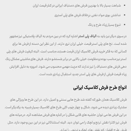
شباهت بسیار بالا با بهترین فرش های دستباف ایرانی در کنار قیمت ارزان
نداشتن بوی مواد نفتی برخلاف فرش های پلی استری
تنوع بسیار زیاد طرح و رنگ
در سوی دیگر نیز باید به
الیاف پلی استر
اشاره کرد که در بین مردم به الیاف پلاستیکی نیز مشهور
شده است. نخ های پلی استر قیمت خیلی ارزان تری دارند. از این نظر این دسته از فرش ها برای
کسانی که به فکر خرید فرش کلاسیک ارزان قیمت هستند مناسب است. البته کیفیت فرش های پلی
استر نیز مناسب بوده و مقاومت خیلی بالایی در برابر شستشو دارند. فرش های ماشینی مشکل رنگ
دهی فرش های دستباف را نیز ندارند که مزیت مهمی محسوب می شود. امروزه به دلیل افزایش
زیاد قیمت فرش از فرش های پلی استر جدید استقبال زیادی شده است.
انواع طرح فرش کلاسیک ایرانی
فرش کلاسیک همان طور که گفته شد طرح هایی سنتی و اصیل دارد. در این طرح ها ویژگی های
مشترک زیادی دیده می شود. شکل و چهار چوب کلی طرح های کلاسیک بسیار شبیه به یکدیگر است.
در این فرش ها می توان حاشیه های قابی شکل را در کناره های فرش مشاهده کرد. در میانه های
فرش نیز اکثرا نقش ترنج و لچک را می توان دید. البته استثنائاتی نیز در این بین وجود دارد. مثل
فرش طرح افشان که نقش های لچک و ترنجی را ندارد.