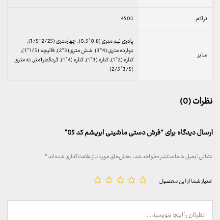
تراکم
4500
پادری نیم متری (0.8*0.5), چهارمتری (2/25*1/5),
دوازده متری (4*3), شش متری(3*2), قالیچه (1/5*1),
سایز
کناره (2*1), کناره (3*1), کناره (4*1), گردقطر1متر, نه متری
(3/5*2/5)
نظرات (0)
ارسال دیدگاه برای “فرش دستی ماشینی ابریشم کد 05”
نشانی ایمیل شما منتشر نخواهد شد.
بخش‌های موردنیاز علامت‌گذاری شده‌اند
*
امتیاز شما از این محصول