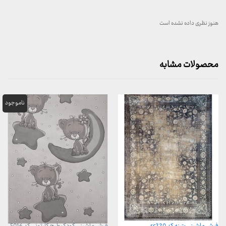
هنوز نظری داده نشده است
محصولات مشابه
فرش ماشینی پتینه کد sc220
فرش ماشینی کودک طرح کارتونی کد 5016