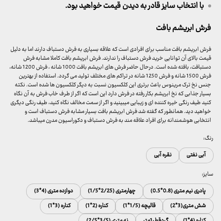
با انتخاب سایز قادر به دیدن قیمت خواهید بود.
فرش ابریشم بافت
فرش ابریشم بافت مناسب برای افرادی است که علاقه بسیاری به فرش دستباف دارند اما به دلیل
قیمت بالای آن توانایی خرید فرش دستباف را ندارند. فرش ابریشم بافت کاملا مشابه فرش
دستبافت، بافته شده است. درحال حاضر فرش های ابریشم بافت 1000 شانه ، فرش 1200 شانه،
فرش 1500 شانه و فرش 1250 شانه در تراکم های مختلف تولید می گردد. استفاده از بهترین
جنس نخ ترک مرینوس باعث برتری این کلکسیون نسبت به دیگر کلکسیون ها شده است. نکته
بسیار جذابی که نخ ابریشم بکار رفته در فرش دارد این است که اگر از طرف خاب فرش به آن نگاه
کنید طیف رنگی خیره کننده ای و زیبایی میبینید و اگر از سمت مخالف نگاه کنید، طیف رنگی دیگری
خواهید دید. همانطور که گفته شد فرش ابریشم بافت بسیار مشابه فرش دستباف است و
انتخابی هوشمندانه برای افراد علاقه مند به فرش دستباف و دکوراسیون مدرن میباشد.
رنگ:
آبی نفتی
نقره آبی
سایز:
پادری نیم متری (0.8*0.5)
چهارمتری (2/25*1/5)
دوازده متری (4*3)
شش متری(3*2)
قالیچه (1/5*1)
کناره (2*1)
کناره (3*1)
کناره (4*1)
گردقطر1متر
نه متری (3/5*2/5)