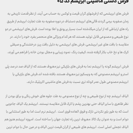
فرش دستی ماشینی ابریشم کد ۰۵
فرش های ابریشمی که از فرشهای گران قیمت و لوکس به حساب می آیند، از نظر قدمت تاریخی به
زمان صفویه برمی گردند قالی‌های ابریشم دستباف در دوره صفویه به علت تجارت ابریشم از طریق
راه های ارتباطی که از ایران میگذشته است بسیار پر رونق و اعلا بوده است. فرش‌های ابریشمی در دو
نوع طبیعی و مصنوعی قابل تولید هستند که هر کدام ویژگی های منحصر بفرد خود را دارند. در
مقایسه با بافت های غیر ابریشمی، فرش های ابریشمی به دلیل بافت ریز، درخشندگی و صیقلی
کرک ها و نخ خاب بکار گرفته شده، کیفیت رنگ، نمود زیبایی و مجلل بودن خانه را فراهم می آورند.
فرش ابریشم گونه یا ابریشم نما به فرش های بلژیکی نیز معروف هستند که از الیاف صد در صد پلی
استر و ابریشم مصنوعی که به ویسکوز نیز معروف هستند بافته شده اند.فرش های بلژیکی یا
ابریشم مصنوعی طول عمر کوتاه تری نسبت به فرش های ماشینی اکریلیک دارند.
الیاف ابریشم چه از نوع طبیعی و چه از نوع مصنوعی به علت جلوه های خوش رنگی و براق بودن از
نظر ظاهری با سایر الیاف حتی بهترین پشم یا کرک قابل مقایسه نیستند. ابریشم یک الیاف جادویی
است که به طور باور نکردنی نازک و فوق العاده قوی است . ابریشم نرم است اما به طور استثنایی با
دوام است و به عنوان یک کالا، معروف‌ ترین راه تجارت جهان را ساخته است. امروزه ابریشم هنوز هم
الیاف تجملی اصلی است. ابریشم های طبیعی از گران قیمت ترین الیاف و در عین حال با دوام ترین