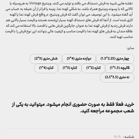
نقشه هایی شبیه به فرش دستباف می بافند و تولید می کنند. وینتیج Vintage به هر وسیله یا
کالایی که با پسوند وینتیج همراه باشد، به شکلی کهنه نما، پتینه یا فراتر از آن عتیقه به حساب می
‌آید گفته میشود. با این توصیف، می ‌توان گفت که فرش وینتیج، در واقع فرش کهنه نما یا کهنه
کاری شده است. از آنجا که فرش های دستباف کهنه بسیار ارزشمند هستند و قیمت بسیار بالایی هم
دارند فرش زندیه از فرش کهنه نما به عنوان جایگزین فرش هایی با قدمت بالا استفاده می کند که
علاقه مندان به فرش های کهنه نما با قیمت مناسب و کیفیت عالی بتوانند این نوع فرش را با قیمت
مناسب تهیه کنند.
سایز:
چهار متری (2.25*1.5)
دوازده متری (4*3)
شش متری (3*2)
قالیچه (1.5*1)
کناره (2*1)
کناره (3*1)
کناره (4*1)
نه متری (3.5*2.5)
خرید فعلا فقط به صورت حضوری انجام میشود. میتوانید به یکی از
شعب مجموعه مراجعه کنید.
شناسه :
N/A