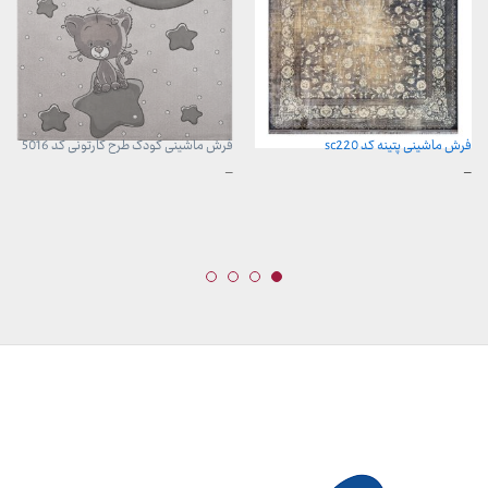
فرش ماشینی پتینه کد sc220
فرش ماشینی کودک طرح کارتونی کد 5016
محدوده
محدوده
–
–
قیمت:
قیمت:
3,899,000 تومان
960,000 تومان
تا
تا
29,999,000 تومان
3,740,000 تومان