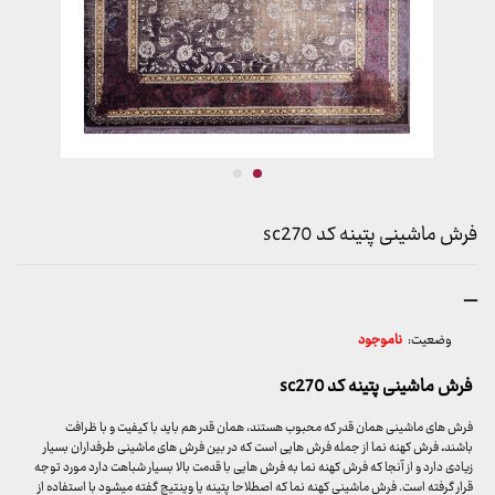
فرش ماشینی پتینه کد sc270
محدوده
–
قیمت:
وضعیت:
ناموجود
3,899,000 تومان
تا
فرش ماشینی پتینه کد sc270
29,999,000 تومان
فرش های ماشینی همان قدر که محبوب هستند، همان قدر هم باید با کیفیت و با ظرافت
باشند
.
فرش کهنه نما از جمله فرش هایی است که در بین فرش های ماشینی طرفداران بسیار
زیادی دارد و از آنجا که فرش کهنه نما به فرش هایی با قدمت بالا بسیار شباهت دارد مورد توجه
قرار گرفته است. فرش ماشینی کهنه نما که اصطلاحا پتینه یا وینتیج گفته میشود با استفاده از