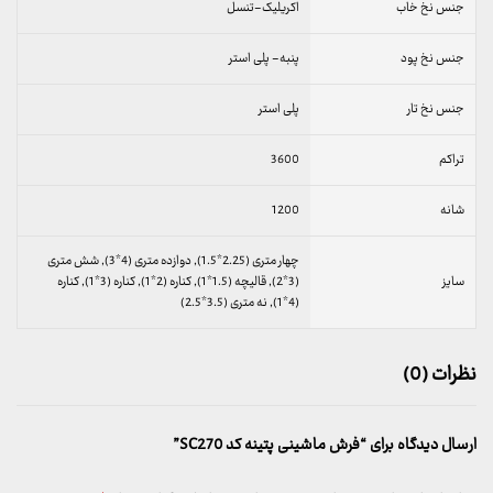
جنس نخ خاب
اکریلیک-تنسل
جنس نخ پود
پنبه- پلی استر
جنس نخ تار
پلی استر
تراکم
3600
شانه
1200
چهار متری (2.25*1.5), دوازده متری (4*3), شش متری
سایز
(3*2), قالیچه (1.5*1), کناره (2*1), کناره (3*1), کناره
(4*1), نه متری (3.5*2.5)
نظرات (0)
ارسال دیدگاه برای “فرش ماشینی پتینه کد SC270”