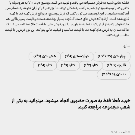
نقشه هایی شبیه به فرش دستباف می بافند و تولید می کنند. وینتیج Vintage به هر وسیله یا
کالایی که با پسوند وینتیج همراه باشد، به شکلی کهنه نما، پتینه یا فراتر از آن عتیقه به حساب می
‌آید گفته میشود. با این توصیف، می ‌توان گفت که فرش وینتیج، در واقع فرش کهنه نما یا کهنه
کاری شده است. از آنجا که فرش های دستباف کهنه بسیار ارزشمند هستند و قیمت بسیار بالایی هم
دارند فرش زندیه از فرش کهنه نما به عنوان جایگزین فرش هایی با قدمت بالا استفاده می کند که
علاقه مندان به فرش های کهنه نما با قیمت مناسب و کیفیت عالی بتوانند این نوع فرش را با قیمت
مناسب تهیه کنند.
سایز:
چهار متری (2.25*1.5)
دوازده متری (4*3)
شش متری (3*2)
قالیچه (1.5*1)
کناره (2*1)
کناره (3*1)
کناره (4*1)
نه متری (3.5*2.5)
خرید فعلا فقط به صورت حضوری انجام میشود. میتوانید به یکی از
شعب مجموعه مراجعه کنید.
شناسه :
N/A