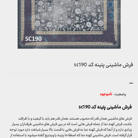
فرش ماشینی پتینه کد sc190
محدوده
–
قیمت:
وضعیت:
ناموجود
3,899,000 تومان
تا
فرش ماشینی پتینه کد sc190
29,999,000 تومان
فرش های ماشینی همان قدر که محبوب هستند، همان قدر هم باید با کیفیت و با ظرافت
باشند
.
فرش کهنه نما از جمله فرش هایی است که در بین فرش های ماشینی طرفداران بسیار
زیادی دارد و از آنجا که فرش کهنه نما به فرش هایی با قدمت بالا بسیار شباهت دارد مورد توجه
قرار گرفته است. فرش ماشینی کهنه نما که اصطلاحا پتینه یا وینتیج گفته میشود با استفاده از