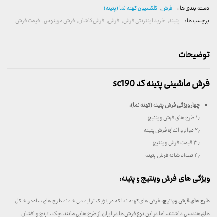
دسته بندی ها :
فرش
,
کلکسیون کهنه نما (پتینه)
برچسب ها :
پتینه
,
خرید اینترنتی فرش
,
فرش
,
فرش کاشان
,
فرش مرینوس
,
قیمت فرش
توضیحات
فرش ماشینی پتینه کد sc190
چهار ویژگی فرش پتینه (کهنه نما):
۱٫ طرح های فرش وینتیج
۲٫ دوام و اندازه فرش پتینه
۳٫ قیمت فرش وینتیج
۴٫ تعداد شانه فرش پتینه
ویژگی های فرش وینتیج و پتینه:
طرح های فرش وینتیج:
فرش های کهنه نما که در بلژیک تولید می شدند طرح های ساده و شکل
های هندسی داشتند، اما در این نوع فرش ها در ایران از طرح هایی مانند لچک ، ترنج و افشان