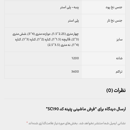
جنس نخ پود
پنبه- پلی استر
جنس نخ تار
پلی استر
چهار متری (2.25*1.5), دوازده متری (4*3), شش متری
سایز
(3*2), قالیچه (1.5*1), کناره (2*1), کناره (3*1), کناره
(4*1), نه متری (3.5*2.5)
شانه
1200
تراکم
3600
نظرات (0)
ارسال دیدگاه برای “فرش ماشینی پتینه کد SC190”
نشانی ایمیل شما منتشر نخواهد شد.
بخش‌های موردنیاز علامت‌گذاری شده‌اند
*