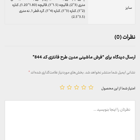
متری (3*2), قالیچه (1.5*1), قالیچه (1.80*1.20), کناره
سایز
(2*1), کناره (3*1), کناره (4*1), گرد قطر 1, نه متری
(3.5*2.5)
نظرات (0)
ارسال دیدگاه برای “فرش ماشینی مدرن طرح فانتزی کد 844”
نشانی ایمیل شما منتشر نخواهد شد.
بخش‌های موردنیاز علامت‌گذاری شده‌اند
*
امتیاز شما از این محصول