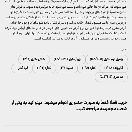
مستثنی نیستند و به دلیل اینکه ابعاد کوچکی دارند معمولا در فضاهای مختلف به طوری استفاده
می شوند که اطراف آن ها خالی می ماند و سبب می شود خانه بزرگتر دیده شود. در فرش های
مدرن معمولا از طرح های پیچیده و شلوغ استفاده نمی شود و به این دلیل است که طرح های
پیچیده و شلوغ خانه را کوچک تر از حد معمول نشان می دهد. استفاده از اشکال هندسی و ساده
در فرش مدرن باعث میشود فضای خانه بزرگتر و دلباز تر نشان داده شود.اما با وجود جا افتادن
فرش مدرن در سال های اخیر این نوع فرش به خوبی جای خود را در خانواده های ایرانی پیدا کرده
است و نظرات مشتریان در رابطه با این نوع فرش بسیار مثبت بوده است.طرفداران مهم فرش
مدرن جوانان هستند و بر روی سلیقه ی آن ها تاثیر به سزایی گذاشته است.
سایز:
پادری نیم متری (0.8*0.5)
چهار متری (2.25*1.5)
شش متری (3*2)
قالیچه (1.5*1)
کناره (2*1)
کناره (3*1)
کناره (4*1)
گرد قطر 1
نه متری (3.5*2.5)
خرید فعلا فقط به صورت حضوری انجام میشود. میتوانید به یکی از
شعب مجموعه مراجعه کنید.