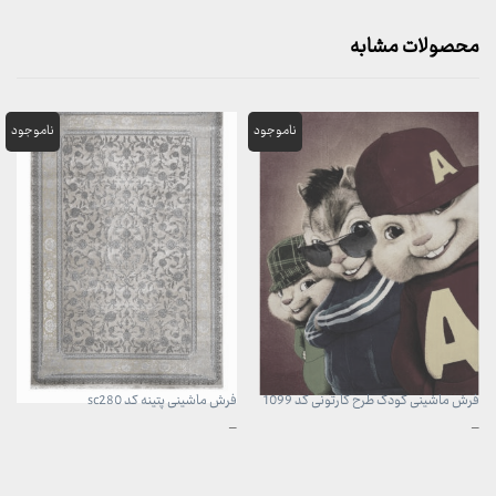
محصولات مشابه
فرش ماشینی کودک طرح کارتونی کد 1099
فرش ماشینی پتینه کد sc280
محدوده
محدوده
–
–
قیمت:
قیمت:
960,000 تومان
3,899,000 تومان
تا
تا
3,740,000 تومان
29,999,000 تومان