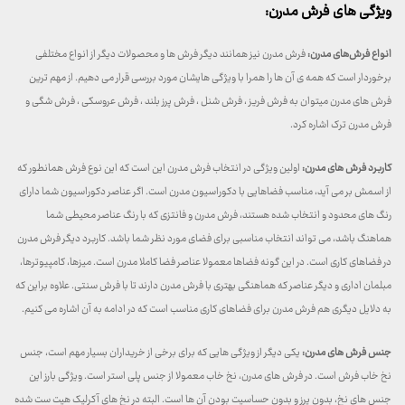
ویژگی های فرش مدرن:
انواع فرش‌های مدرن:
فرش مدرن نیز همانند دیگر فرش ها و محصولات دیگر از انواع مختلفی
برخوردار است که همه ی آن ها را همرا با ویژگی هایشان مورد بررسی قرار می دهیم. از مهم ترین
فرش های مدرن میتوان به فرش فریز ، فرش شنل ، فرش پرز بلند ، فرش عروسکی ، فرش شگی و
فرش مدرن ترک اشاره کرد.
کاربرد فرش های مدرن:
اولین ویژگی در انتخاب فرش مدرن این است که این نوع فرش همانطور که
از اسمش بر می آید، مناسب فضاهایی با دکوراسیون مدرن است. اگر عناصر دکوراسیون شما دارای
رنگ های محدود و انتخاب شده هستند، فرش مدرن و فانتزی که با رنگ عناصر محیطی شما
هماهنگ باشد، می تواند انتخاب مناسبی برای فضای مورد نظر شما باشد. کاربرد دیگر فرش مدرن
در فضاهای کاری است. در این گونه فضاها معمولا عناصر فضا کاملا مدرن است. میزها، کامپیوترها،
مبلمان اداری و دیگر عناصر که هماهنگی بهتری با فرش مدرن دارند تا با فرش سنتی. علاوه براین که
به دلایل دیگری هم فرش مدرن برای فضاهای کاری مناسب است که در ادامه به آن اشاره می کنیم.
جنس فرش های مدرن:
یکی دیگر از ویژگی هایی که برای برخی از خریداران بسیار مهم است، جنس
نخ خاب فرش است. در فرش های مدرن، نخ خاب معمولا از جنس پلی استر است. ویژگی بارز این
جنس های نخ، بدون پرز و بدون حساسیت بودن آن ها است. البته در نخ های آکرلیک هیت ست شده