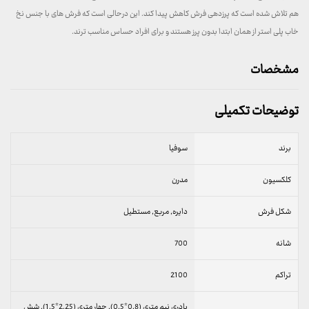
هم تلاش شده است که پرزدهی فرش کاهش پیدا کند. این درحالی است که فرش های با جنس نخ
خاب پلی استر از همان ابتدا بدون پرز هستند و برای افراد حساس مناسب ترند.
مشخصات
توضیحات تکمیلی
برند
سوفیا
کلکسیون
مدرن
شکل فرش
دایره, مربع, مستطیل
شانه
700
تراکم
2100
پادری نیم متری (0.8*0.5), چهار متری (2.25*1.5), شش