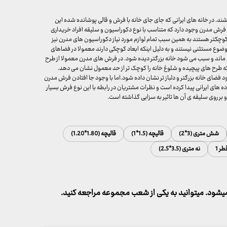
شند. در خانه های ایرانی که جای جای خانه با فرش و قالی پوشانده شده این
رش مدرن وجود دارد که متناسب با نوع دکوراسیون و سلیقه افراد خریداری
وچکتر هستند به همین سبب تمام لوازم مورد نیاز دکوراسیون های مدرن نیز
وع مستثنی نیستند و به دلیل اینکه ابعاد کوچکی دارند معمولا در فضاهای
ماند و سبب می شود خانه بزرگتر دیده شود. در فرش های مدرن معمولا از طرح
ه طرح های پیچیده و شلوغ خانه را کوچک تر از حد معمول نشان می دهد.
ضای خانه بزرگتر و دلباز تر نشان داده شود.اما با وجود جا افتادن فرش مدرن
ه های ایرانی پیدا کرده است و نظرات مشتریان در رابطه با این نوع فرش بسیار
 روی سلیقه ی آن ها تاثیر به سزایی گذاشته است.
شش متری (3*2)
قالیچه (1.5*1)
قالیچه (1.80*1.20)
طر 1
نه متری (3.5*2.5)
شود. میتوانید به یکی از شعب مجموعه مراجعه کنید.