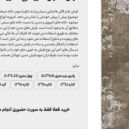
فرش ها و قالی ها نمایی بسیار زیبا به دکوراسیون خانه میبخ
موضوع بیش از پیش خودش را نشان می دهد. امروزه انواع ف
میشود. خانه های امروزی و مدرن به نسبت خانه های سنتی ک
مطابق آن به وجود آمده است. فرش های مدرن هم از این موض
مختلف به طوری استفاده می شوند که اطراف آن ها خالی می 
های پیچیده و شلوغ استفاده نمی شود و به این دلیل است ک
استفاده از اشکال هندسی و ساده در فرش مدرن باعث میشود ف
در سال های اخیر این نوع فرش به خوبی جای خود را در خانواد
مثبت بوده است.طرفداران مهم فرش مدرن جوانان هستند و بر
سایز:
پادری نیم متری (0.8*0.5)
چهار متری (2.25*1.5)
کناره (2*1)
کناره (3*1)
کناره (4*1)
گرد ق
خرید فعلا فقط به صورت حضوری انجام می