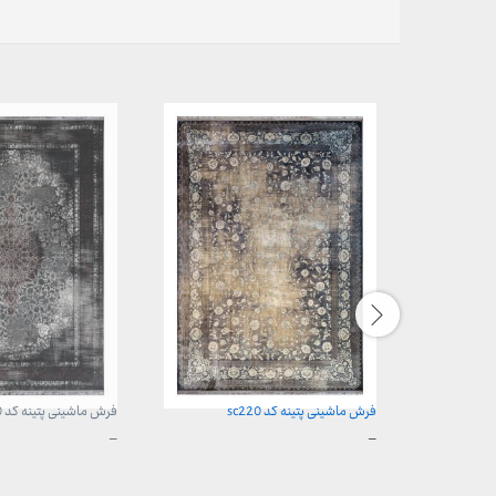
فرش ماشینی پتینه کد sc220
فرش ماشینی پتینه کد sc330
محدوده
محدوده
–
–
قیمت:
قیمت:
3,899,000 تومان
3,899,000 تومان
تا
تا