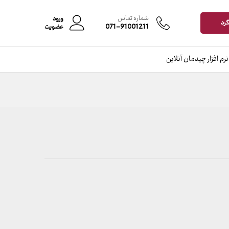
محدوده
–
قیمت:
شماره تماس
ورود
799,000 تومان
گرد
071-91001211
عضویت
تا
15,899,000 تومان
نرم افزار چیدمان آنلاین