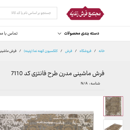
توضیحات
مشخصات
نظرات (0)
همه دسته ها
دسته بندی محصولات
تماس با مج
خانه
/
فروشگاه
/
فرش
/
کلکسیون کهنه نما (پتینه)
/
فرش ماشینی م
فرش ماشینی مدرن طرح فانتزی کد 7110
شناسه :
N/A