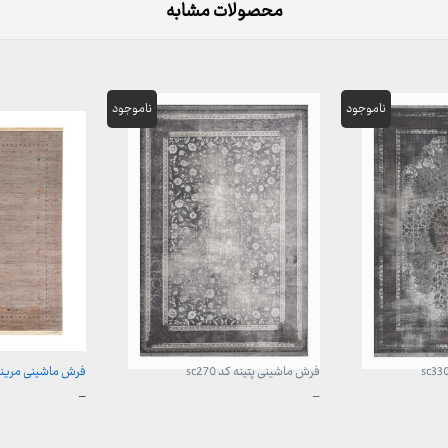
محصولات مشابه
فرش ماشینی پتینه کد sc270
فرش ماشینی مرینوس ک
محدوده
محدوده
–
–
قیمت:
قیمت:
3,899,000 تومان
899,000 تومان
تا
تا