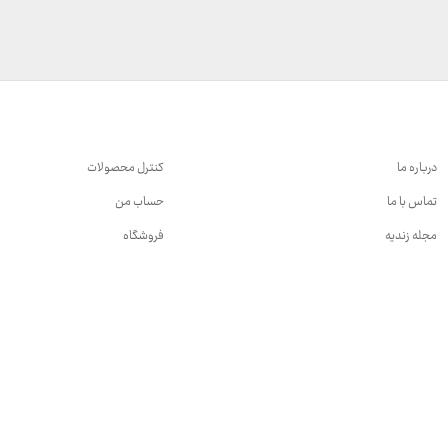
23,999,000 تومان
تا
3,740,000 تومان
درباره ما
کنترل محصولات
تماس با ما
حساب من
مجله زندیه
فروشگاه