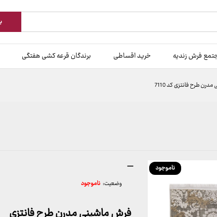
ب
تمع فرش زندیه
خرید اقساطی
برندگان قرعه کشی هفتگی
درن طرح فانتزی کد 7110
محدوده
–
ناموجود
قیمت:
وضعیت:
ناموجود
799,000 تومان
تا
15,899,000 تومان
فرش ماشینی مدرن طرح فانتزی