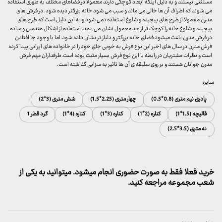
مستثنی نیستند و به دلیل اینکه ابعاد کوچکی دارند معمولا در فضاهای مختلف به طوری استفاده
می شوند که اطراف آن ها خالی می ماند و سبب می شود خانه بزرگتر دیده شود. در فرش های
مدرن معمولا از طرح های پیچیده و شلوغ استفاده نمی شود و به این دلیل است که طرح های
پیچیده و شلوغ خانه را کوچک تر از حد معمول نشان می دهد. استفاده از اشکال هندسی و ساده
در فرش مدرن باعث میشود فضای خانه بزرگتر و دلباز تر نشان داده شود.اما با وجود جا افتادن
فرش مدرن در سال های اخیر این نوع فرش به خوبی جای خود را در خانواده های ایرانی پیدا کرده
است و نظرات مشتریان در رابطه با این نوع فرش بسیار مثبت بوده است.طرفداران مهم فرش
مدرن جوانان هستند و بر روی سلیقه ی آن ها تاثیر به سزایی گذاشته است.
سایز:
پادری نیم متری (0.8*0.5)
چهار متری (2.25*1.5)
شش متری (3*2)
قالیچه (1.5*1)
کناره (2*1)
کناره (3*1)
کناره (4*1)
گرد قطر 1
نه متری (3.5*2.5)
خرید فعلا فقط به صورت حضوری انجام میشود. میتوانید به یکی از
شعب مجموعه مراجعه کنید.