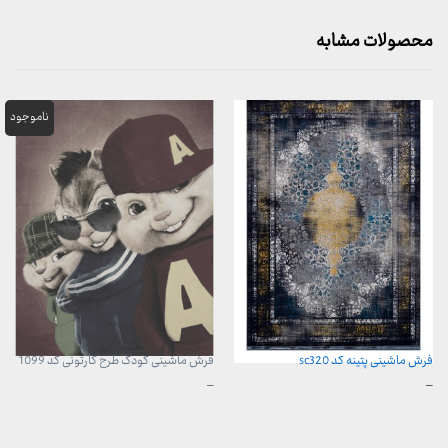
محصولات مشابه
فرش ماشینی پتینه کد sc320
فرش ماشینی کودک طرح کارتونی کد 1099
محدوده
محدوده
–
–
قیمت:
قیمت:
3,899,000 تومان
960,000 تومان
تا
تا
29,999,000 تومان
3,740,000 تومان