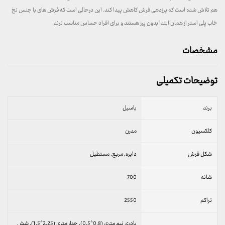
هم تلاش شده است که پرزدهی فرش کاهش پیدا کند. این درحالی است که فرش های با جنس نخ
خاب پلی استر از همان ابتدا بدون پرز هستند و برای افراد حساس مناسب ترند.
مشخصات
توضیحات تکمیلی
برند
باسیل
کلکسیون
مدرن
شکل فرش
دایره, مربع, مستطیل
شانه
700
تراکم
2550
پادری نیم متری (0.8*0.5), چهار متری (2.25*1.5), شش