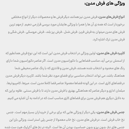
ویژگی های فرش مدرن:
انواع فرش‌های مدرن:
فرش مدرن نیز همانند دیگر فرش ها و محصولات دیگر از انواع مختلفی
برخوردار است که همه ی آن ها را همرا با ویژگی هایشان مورد بررسی قرار می دهیم. از مهم ترین
فرش های مدرن میتوان به فرش فریز ، فرش شنل ، فرش پرز بلند ، فرش عروسکی ، فرش شگی و
فرش مدرن ترک اشاره کرد.
کاربرد فرش های مدرن:
اولین ویژگی در انتخاب فرش مدرن این است که این نوع فرش همانطور که
از اسمش بر می آید، مناسب فضاهایی با دکوراسیون مدرن است. اگر عناصر دکوراسیون شما دارای
رنگ های محدود و انتخاب شده هستند، فرش مدرن و فانتزی که با رنگ عناصر محیطی شما
هماهنگ باشد، می تواند انتخاب مناسبی برای فضای مورد نظر شما باشد. کاربرد دیگر فرش مدرن
در فضاهای کاری است. در این گونه فضاها معمولا عناصر فضا کاملا مدرن است. میزها، کامپیوترها،
مبلمان اداری و دیگر عناصر که هماهنگی بهتری با فرش مدرن دارند تا با فرش سنتی. علاوه براین که
به دلایل دیگری هم فرش مدرن برای فضاهای کاری مناسب است که در ادامه به آن اشاره می کنیم.
جنس فرش های مدرن:
یکی دیگر از ویژگی هایی که برای برخی از خریداران بسیار مهم است، جنس
نخ خاب فرش است. در فرش های مدرن، نخ خاب معمولا از جنس پلی استر است. ویژگی بارز این
جنس های نخ، بدون پرز و بدون حساسیت بودن آن ها است. البته در نخ های آکرلیک هیت ست شده