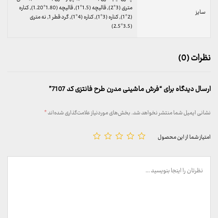
متری (3*2), قالیچه (1.5*1), قالیچه (1.80*1.20), کناره
سایز
(2*1), کناره (3*1), کناره (4*1), گرد قطر 1, نه متری
(3.5*2.5)
نظرات (0)
ارسال دیدگاه برای “فرش ماشینی مدرن طرح فانتزی کد 7107”
نشانی ایمیل شما منتشر نخواهد شد.
بخش‌های موردنیاز علامت‌گذاری شده‌اند
*
امتیاز شما از این محصول