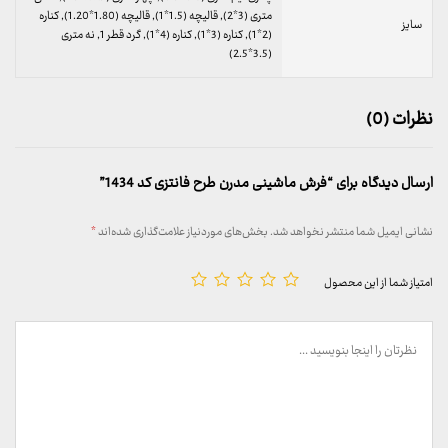
متری (3*2), قالیچه (1.5*1), قالیچه (1.80*1.20), کناره
سایز
(2*1), کناره (3*1), کناره (4*1), گرد قطر 1, نه متری
(3.5*2.5)
نظرات (0)
ارسال دیدگاه برای “فرش ماشینی مدرن طرح فانتزی کد 1434”
نشانی ایمیل شما منتشر نخواهد شد.
بخش‌های موردنیاز علامت‌گذاری شده‌اند
*
امتیاز شما از این محصول