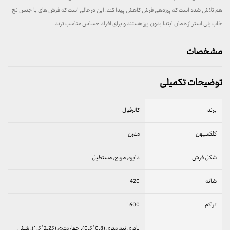
هم تلاش شده است که پرزدهی فرش کاهش پیدا کند. این درحالی است که فرش های با جنس نخ
خاب پلی استر از همان ابتدا بدون پرز هستند و برای افراد حساس مناسب ترند.
مشخصات
توضیحات تکمیلی
برند
کالرفول
کلکسیون
مدرن
شکل فرش
دایره, مربع, مستطیل
شانه
420
تراکم
1600
پادری نیم متری (0.8*0.5), چهار متری (2.25*1.5), شش