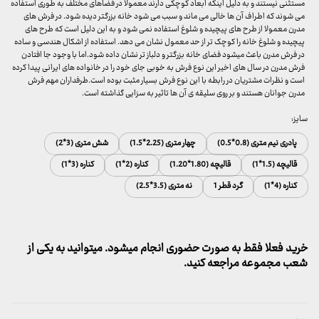
مستثنی نیستند و به دلیل اینکه ابعاد کوچکی دارند معمولا در فضاهای مختلف به طوری استفاده
می شوند که اطراف آن ها خالی می ماند و سبب می شود خانه بزرگتر دیده شود. در فرش های
مدرن معمولا از طرح های پیچیده و شلوغ استفاده نمی شود و به این دلیل است که طرح های
پیچیده و شلوغ خانه را کوچک تر از حد معمول نشان می دهد. استفاده از اشکال هندسی و ساده
در فرش مدرن باعث میشود فضای خانه بزرگتر و دلباز تر نشان داده شود.اما با وجود جا افتادن
فرش مدرن در سال های اخیر این نوع فرش به خوبی جای خود را در خانواده های ایرانی پیدا کرده
است و نظرات مشتریان در رابطه با این نوع فرش بسیار مثبت بوده است.طرفداران مهم فرش
مدرن جوانان هستند و بر روی سلیقه ی آن ها تاثیر به سزایی گذاشته است.
سایز:
پادری نیم متری (0.8*0.5)
چهار متری (2.25*1.5)
شش متری (3*2)
قالیچه (1.5*1)
قالیچه (1.80*1.20)
کناره (2*1)
کناره (3*1)
کناره (4*1)
گرد قطر 1
نه متری (3.5*2.5)
خرید فعلا فقط به صورت حضوری انجام میشود. میتوانید به یکی از
شعب مجموعه مراجعه کنید.