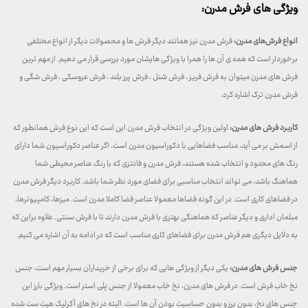
ویژگی های فرش مدرن:
انواع فرش‌های مدرن:
فرش مدرن نیز همانند دیگر فرش ها و محصولات دیگر از انواع مختلفی
برخوردار است که همه ی آن ها را همرا با ویژگی هایشان مورد بررسی قرار می دهیم. از مهم ترین
فرش های مدرن میتوان به فرش فریز ، فرش شنل ، فرش پرز بلند ، فرش عروسکی ، فرش شگی و
فرش مدرن ترک اشاره کرد.
کاربرد فرش های مدرن:
اولین ویژگی در انتخاب فرش مدرن این است که این نوع فرش همانطور که
از اسمش بر می آید، مناسب فضاهایی با دکوراسیون مدرن است. اگر عناصر دکوراسیون شما دارای
رنگ های محدود و انتخاب شده هستند، فرش مدرن و فانتزی که با رنگ عناصر محیطی شما
هماهنگ باشد، می تواند انتخاب مناسبی برای فضای مورد نظر شما باشد. کاربرد دیگر فرش مدرن
در فضاهای کاری است. در این گونه فضاها معمولا عناصر فضا کاملا مدرن است. میزها، کامپیوترها،
مبلمان اداری و دیگر عناصر که هماهنگی بهتری با فرش مدرن دارند تا با فرش سنتی. علاوه براین که
به دلایل دیگری هم فرش مدرن برای فضاهای کاری مناسب است که در ادامه به آن اشاره می کنیم.
جنس فرش های مدرن:
یکی دیگر از ویژگی هایی که برای برخی از خریداران بسیار مهم است، جنس
نخ خاب فرش است. در فرش های مدرن، نخ خاب معمولا از جنس پلی استر است. ویژگی بارز این
جنس های نخ، بدون پرز و بدون حساسیت بودن آن ها است. البته در نخ های آکرلیک هیت ست شده