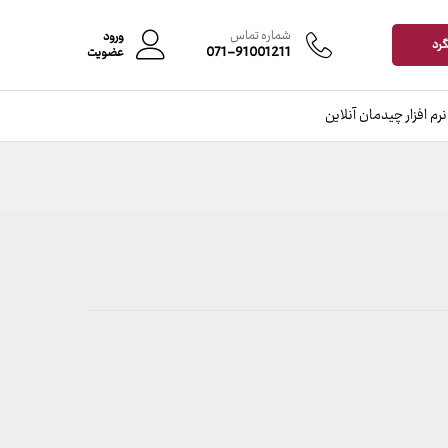
محدوده
–
افزودن به سبد خرید
قیمت:
شماره تماس
ورود
گرد
499,000 تومان
071-91001211
عضویت
تا
9,399,000 تومان
نرم افزار چیدمان آنلاین