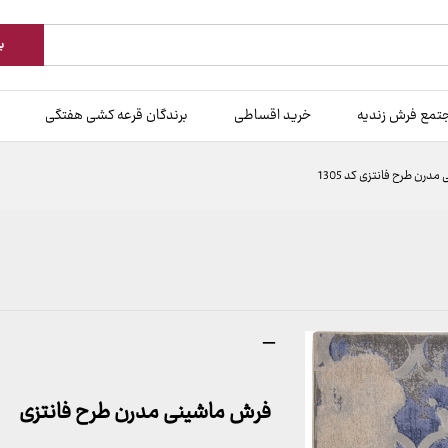
ب
تمع فرش زندیه
خرید اقساطی
برندگان قرعه کشی هفتگی
درن طرح فانتزی کد 1305
محدوده
–
قیمت:
499,000 تومان
فرش ماشینی مدرن طرح فانتزی
تا
9,399,000 تومان