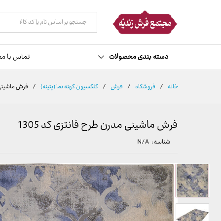
توضیحات
مشخصات
نظرات (0)
همه دسته ها
دسته بندی محصولات
تماس با مج
خانه
/
فروشگاه
/
فرش
/
کلکسیون کهنه نما (پتینه)
/
فرش ماشینی م
فرش ماشینی مدرن طرح فانتزی کد 1305
شناسه :
N/A