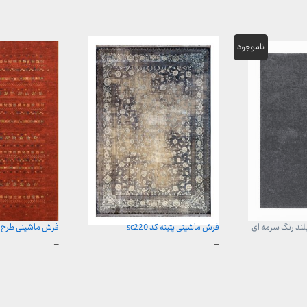
ند رنگ سرمه ای
فرش ماشینی پتینه کد sc220
فرش ماشینی طرح باغچه
محدوده
محدوده
–
–
قیمت:
قیمت:
3,899,000 تومان
899,000 تومان
تا
تا
29,999,000 تومان
23,999,000 تومان