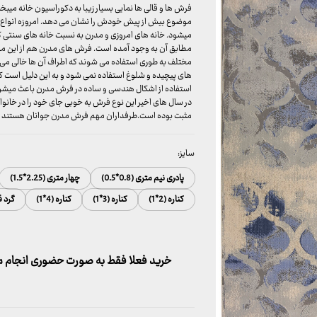
فرش ها و قالی ها نمایی بسیار زیبا به دکوراسیون خانه میبخ
موضوع بیش از پیش خودش را نشان می دهد. امروزه انواع ف
میشود. خانه های امروزی و مدرن به نسبت خانه های سنتی ک
مطابق آن به وجود آمده است. فرش های مدرن هم از این موض
مختلف به طوری استفاده می شوند که اطراف آن ها خالی می 
های پیچیده و شلوغ استفاده نمی شود و به این دلیل است ک
استفاده از اشکال هندسی و ساده در فرش مدرن باعث میشود ف
در سال های اخیر این نوع فرش به خوبی جای خود را در خانواد
مثبت بوده است.طرفداران مهم فرش مدرن جوانان هستند و بر
سایز:
پادری نیم متری (0.8*0.5)
چهار متری (2.25*1.5)
کناره (2*1)
کناره (3*1)
کناره (4*1)
گرد ق
خرید فعلا فقط به صورت حضوری انجام می