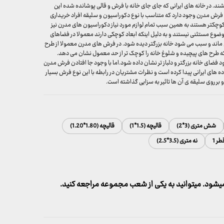
شند. در خانه های ایرانی که جای جای خانه با فرش و قالی پوشانده شده این
رش مدرن وجود دارد که متناسب با نوع دکوراسیون و سلیقه افراد خریداری
وچکتر هستند به همین سبب تمام لوازم مورد نیاز دکوراسیون های مدرن نیز
وع مستثنی نیستند و به دلیل اینکه ابعاد کوچکی دارند معمولا در فضاهای
ماند و سبب می شود خانه بزرگتر دیده شود. در فرش های مدرن معمولا از طرح
ه طرح های پیچیده و شلوغ خانه را کوچک تر از حد معمول نشان می دهد.
ضای خانه بزرگتر و دلباز تر نشان داده شود.اما با وجود جا افتادن فرش مدرن
ه های ایرانی پیدا کرده است و نظرات مشتریان در رابطه با این نوع فرش بسیار
 روی سلیقه ی آن ها تاثیر به سزایی گذاشته است.
شش متری (3*2)
قالیچه (1.5*1)
قالیچه (1.80*1.20)
طر 1
نه متری (3.5*2.5)
شود. میتوانید به یکی از شعب مجموعه مراجعه کنید.