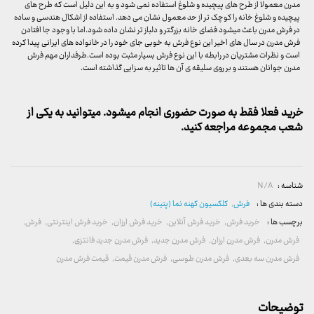
مدرن معمولا از طرح های پیچیده و شلوغ استفاده نمی شود و به این دلیل است که طرح های
پیچیده و شلوغ خانه را کوچک تر از حد معمول نشان می دهد. استفاده از اشکال هندسی و ساده
در فرش مدرن باعث میشود فضای خانه بزرگتر و دلباز تر نشان داده شود.اما با وجود جا افتادن
فرش مدرن در سال های اخیر این نوع فرش به خوبی جای خود را در خانواده های ایرانی پیدا کرده
است و نظرات مشتریان در رابطه با این نوع فرش بسیار مثبت بوده است.طرفداران مهم فرش
مدرن جوانان هستند و بر روی سلیقه ی آن ها تاثیر به سزایی گذاشته است.
خرید فعلا فقط به صورت حضوری انجام میشود. میتوانید به یکی از
شعب مجموعه مراجعه کنید.
شناسه :
N/A
دسته بندی ها :
فرش
,
کلکسیون کهنه نما (پتینه)
برچسب ها :
خرید فرش
,
خرید فرش آنلاین
,
خرید فرش ارزان
,
خرید فرش اینترنتی
,
فرش
,
فرش مدرن
,
فرش مدرن ارزان
,
فرش مدرن جدید
,
فرش مدرن جدید فانتزی
,
فرش مدرن سه بعدی
,
فرش مدرن طوسی
,
فرش مدرن قیمت
,
قیمت فرش مدرن
توضیحات