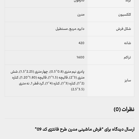
برند
کالرفول
کلکسیون
مدرن
شکل فرش
دایره, مربع, مستطیل
شانه
420
تراکم
1600
پادری نیم متری (0.8*0.5), چهار متری (2.25*1.5), شش
متری (3*2), قالیچه (1.5*1), قالیچه (1.80*1.20), کناره
سایز
(2*1), کناره (3*1), کناره (4*1), گرد قطر 1, نه متری
(3.5*2.5)
نظرات (0)
ارسال دیدگاه برای “فرش ماشینی مدرن طرح فانتزی کد 09”