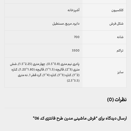
کلکسیون
آشپزخانه
شکل فرش
دایره, مربع, مستطیل
شانه
700
تراکم
3300
پادری نیم متری (0.8*0.5), چهار متری (2.25*1.5), شش
متری (3*2), قالیچه (1.5*1), قالیچه (1.80*1.20), کناره
سایز
(2*1), کناره (3*1), کناره (4*1), گرد قطر 1, نه متری
(3.5*2.5)
نظرات (0)
ارسال دیدگاه برای “فرش ماشینی مدرن طرح فانتزی کد 06”