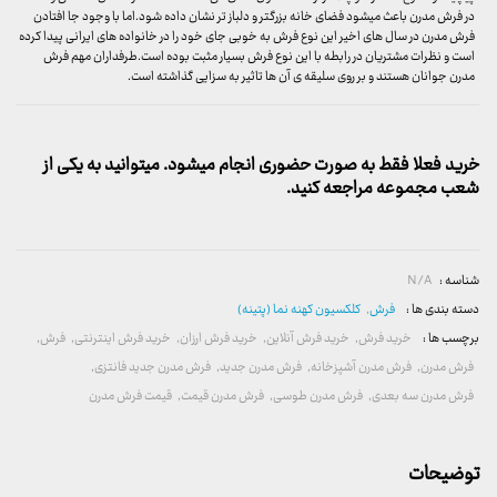
در فرش مدرن باعث میشود فضای خانه بزرگتر و دلباز تر نشان داده شود.اما با وجود جا افتادن
فرش مدرن در سال های اخیر این نوع فرش به خوبی جای خود را در خانواده های ایرانی پیدا کرده
است و نظرات مشتریان در رابطه با این نوع فرش بسیار مثبت بوده است.طرفداران مهم فرش
مدرن جوانان هستند و بر روی سلیقه ی آن ها تاثیر به سزایی گذاشته است.
خرید فعلا فقط به صورت حضوری انجام میشود. میتوانید به یکی از
شعب مجموعه مراجعه کنید.
شناسه :
N/A
دسته بندی ها :
فرش
,
کلکسیون کهنه نما (پتینه)
برچسب ها :
خرید فرش
,
خرید فرش آنلاین
,
خرید فرش ارزان
,
خرید فرش اینترنتی
,
فرش
,
فرش مدرن
,
فرش مدرن آشپزخانه
,
فرش مدرن جدید
,
فرش مدرن جدید فانتزی
,
فرش مدرن سه بعدی
,
فرش مدرن طوسی
,
فرش مدرن قیمت
,
قیمت فرش مدرن
توضیحات