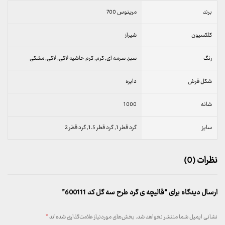
برند
مرینوس 700
کلکسیون
شیراز
رنگ
سبز, سرمه ای, کرم, کرم حاشیه لاکی, لاکی, مشکی
شکل فرش
دایره
شانه
1000
سایز
گرد قطر 1, گرد قطر 1.5, گرد قطر 2
نظرات (0)
ارسال دیدگاه برای “قالیچه ی گرد طرح سه گل کد 600111”
نشانی ایمیل شما منتشر نخواهد شد.
بخش‌های موردنیاز علامت‌گذاری شده‌اند
*