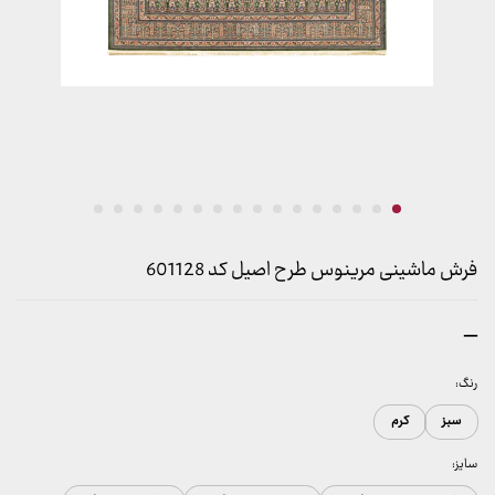
فرش ماشینی مرینوس طرح اصیل کد 601128
محدوده
–
قیمت:
899,000 تومان
رنگ:
تا
سبز
کرم
23,999,000 تومان
سایز: