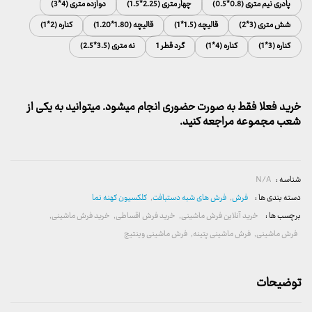
پادری نیم متری (0.8*0.5)
چهار متری (2.25*1.5)
دوازده متری (4*3)
شش متری (3*2)
قالیچه (1.5*1)
قالیچه (1.80*1.20)
کناره (2*1)
کناره (3*1)
کناره (4*1)
گرد قطر 1
نه متری (3.5*2.5)
خرید فعلا فقط به صورت حضوری انجام میشود. میتوانید به یکی از
شعب مجموعه مراجعه کنید.
شناسه :
N/A
دسته بندی ها :
فرش
,
فرش های شبه دستبافت
,
کلکسیون کهنه نما
برچسب ها :
خرید آنلاین فرش ماشینی
,
خرید فرش اقساطی
,
خرید فرش ماشینی
,
فرش ماشینی
,
فرش ماشینی پتینه
,
فرش ماشینی وینتیج
توضیحات