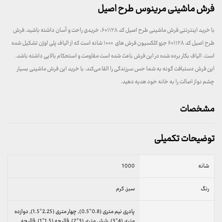
فرش ماشینی مرینوس طرح اصیل
با خرید اینترنتی فرش ماشینی طرح اصیل کد ۶۰۱۱۲۸، خریدی راحت و آسان داشته باشید. فرش
طرح اصیل کد ۶۰۱۱۲۸ جزو کلکسیون فرش های ۱۰۰۰ شانه است که از الیاف پلی اوژن تشکیل شده
است. الیاف بکار برده شده در این فرش باعث شده است مقاومت و استحکام بالایی داشته باشد.
این فرش دستبافت گونه به شما حس سرزندگی را القا می‌کند. با خرید این فرش ماشینی بسیار
چشم نواز اصالت را به خانه خود هدیه دهید.
مشخصات
توضیحات تکمیلی
شانه
1000
رنگ
سبز, کرم
پادری نیم متری (0.8*0.5), چهار متری (2.25*1.5), دوازده
متری (4*3), شش متری (3*2), قالیچه (1.5*1), قالیچه