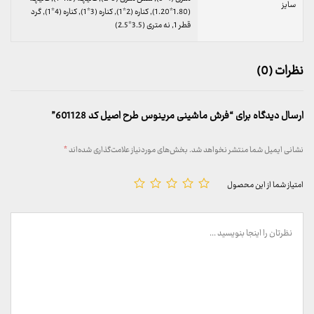
سایز
(1.80*1.20), کناره (2*1), کناره (3*1), کناره (4*1), گرد
قطر 1, نه متری (3.5*2.5)
نظرات (0)
ارسال دیدگاه برای “فرش ماشینی مرینوس طرح اصیل کد 601128”
نشانی ایمیل شما منتشر نخواهد شد.
بخش‌های موردنیاز علامت‌گذاری شده‌اند
*
امتیاز شما از این محصول