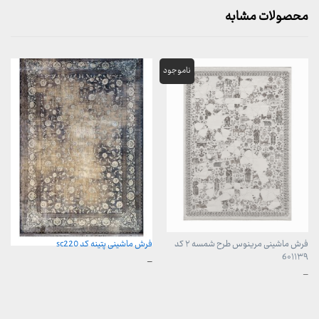
محصولات مشابه
فرش ماشینی مرینوس طرح شمسه ۲ کد
فرش ماشینی پتینه کد sc220
6۰۱۱۳۹
محدوده
–
قیمت:
محدوده
–
3,899,000 تومان
قیمت:
تا
899,000 تومان
29,999,000 تومان
تا
23,999,000 تومان