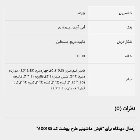
کلکسیون
پتینه
رنگ
آبی, آجری, سرمه ای
شکل فرش
دایره, مربع, مستطیل
شانه
1000
پادری نیم متری (0.8*0.5), چهار متری (2.25*1.5), دوازده
متری (4*3), شش متری (3*2), قالیچه (1.5*1), قالیچه
سایز
(1.80*1.20), کناره (2*1), کناره (3*1), کناره (4*1), گرد
قطر 1, نه متری (3.5*2.5)
نظرات (0)
ارسال دیدگاه برای “فرش ماشینی طرح بهشت کد 600185”