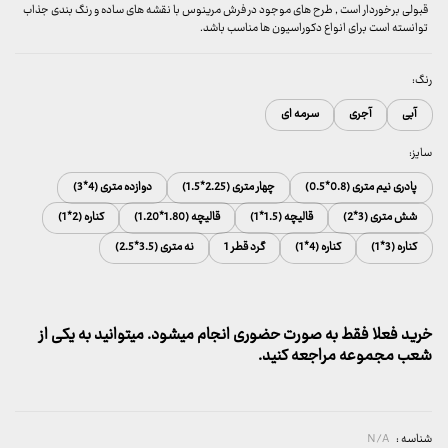
قبولی برخوردار است , طرح های موجود در فرش مرینوس با نقشه های ساده و رنگ بندی جذاب
توانسته است برای انواع دکوراسیون ها مناسب باشد.
رنگ:
آبی
آجری
سرمه ای
سایز:
پادری نیم متری (0.8*0.5)
چهار متری (2.25*1.5)
دوازده متری (4*3)
شش متری (3*2)
قالیچه (1.5*1)
قالیچه (1.80*1.20)
کناره (2*1)
کناره (3*1)
کناره (4*1)
گرد قطر 1
نه متری (3.5*2.5)
خرید فعلا فقط به صورت حضوری انجام میشود. میتوانید به یکی از
شعب مجموعه مراجعه کنید.
شناسه :
N/A