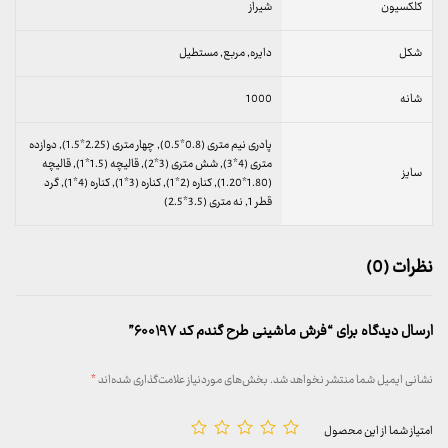
کلکسیون
شیراز
شکل
دایره, مربع, مستطیل
شانه
1000
پادری نیم متری (0.8*0.5), چهار متری (2.25*1.5), دوازده
متری (4*3), شش متری (3*2), قالیچه (1.5*1), قالیچه
سایز
(1.80*1.20), کناره (2*1), کناره (3*1), کناره (4*1), گرد
قطر 1, نه متری (3.5*2.5)
نظرات (0)
ارسال دیدگاه برای “فرش ماشینی طرح گندم کد ۶۰۰۱۹۷”
نشانی ایمیل شما منتشر نخواهد شد.
بخش‌های موردنیاز علامت‌گذاری شده‌اند
*
امتیاز شما از این محصول