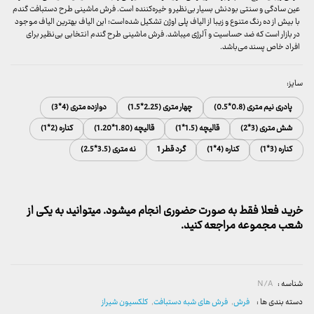
عین سادگی و سنتی بودنش بسیار بی‌نظیر و خیره‌کننده است. فرش ماشینی طرح دستبافت گندم
با بیش از ده رنگ متنوع و زیبا از الیاف پلی اوژن تشکیل شده‌است؛ این الیاف بهترین الیاف موجود
در بازار است که ضد حساسیت و آلرژی میباشد. فرش ماشینی طرح گندم انتخابی بی‌نظیر برای
افراد خاص پسند می‌باشد.
سایز:
پادری نیم متری (0.8*0.5)
چهار متری (2.25*1.5)
دوازده متری (4*3)
شش متری (3*2)
قالیچه (1.5*1)
قالیچه (1.80*1.20)
کناره (2*1)
کناره (3*1)
کناره (4*1)
گرد قطر 1
نه متری (3.5*2.5)
خرید فعلا فقط به صورت حضوری انجام میشود. میتوانید به یکی از
شعب مجموعه مراجعه کنید.
شناسه :
N/A
دسته بندی ها :
فرش
,
فرش های شبه دستبافت
,
کلکسیون شیراز