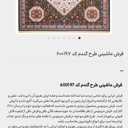
فرش ماشینی طرح گندم کد ۶۰۰۱۹۷
محدوده
–
قیمت:
899,000 تومان
فرش ماشینی طرح گندم کد 600197
تا
23,999,000 تومان
فرش ایرانی برای تمامی مردم دنیا شناخته شده‌است و همه ارزش هنری آن را می‌دانند. نقش و
نگارهایی که از گذشته و تاریخ ایران زمین بر تار و پود فرش‌ها نقش می‌گیرد آثاری ناب و با ارزش
است. فرش مرینوس محصول برندی به همین نام است که فعالیت تولیدی خود را در سال ۱۹۷۰
آغاز کرد, فرش مرینوس از نظر علاقمندان به حوزه صنعت قالی بافی و فرش بافی از کیفیت قابل
قبولی برخوردار است , طرح های موجود در فرش مرینوس با نقشه های ساده و رنگ بندی جذاب
توانسته است برای انواع دکوراسیون ها مناسب باشد.
فرش زیبای طرح گندم از برند مرینوس هویت و اصالت ایرانی را به خانه‌هایتان هدیه می‌دهد، در