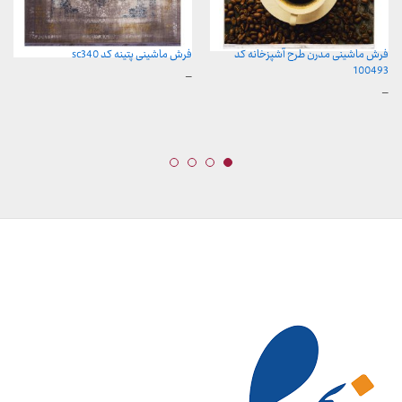
فرش ماشینی مدرن طرح آشپزخانه کد
فرش ماشینی پتینه کد sc340
100493
محدوده
–
قیمت:
محدوده
–
3,899,000 تومان
قیمت:
تا
599,000 تومان
29,999,000 تومان
تا
15,999,000 تومان