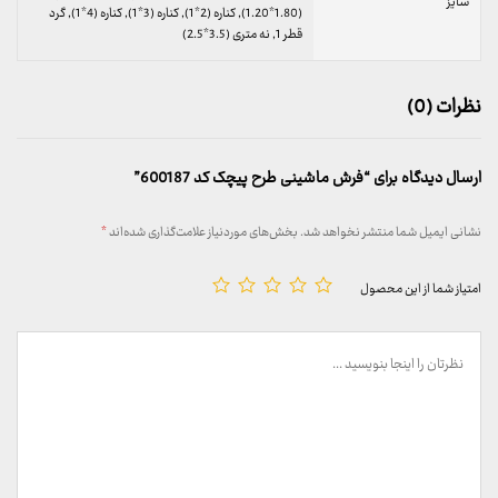
سایز
(1.80*1.20), کناره (2*1), کناره (3*1), کناره (4*1), گرد
قطر 1, نه متری (3.5*2.5)
نظرات (0)
ارسال دیدگاه برای “فرش ماشینی طرح پیچک کد 600187”
نشانی ایمیل شما منتشر نخواهد شد.
بخش‌های موردنیاز علامت‌گذاری شده‌اند
*
امتیاز شما از این محصول