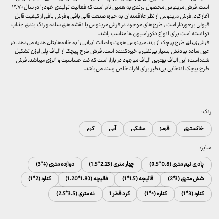
است. فرش مرینوس محصول برندی به همین نام است که فعالیت تولیدی خود را در سال ۱۹۷۰
آغاز کرد, فرش مرینوس از نظر علاقمندان به حوزه صنعت قالی بافی و فرش بافی از کیفیت قابل
قبولی برخوردار است , طرح های موجود در فرش مرینوس با نقشه های ساده و رنگ بندی جذاب
توانسته است برای انواع دکوراسیون ها مناسب باشد.
فرش زیبای طرح پیچک از برند مرینوس هویت و اصالت ایرانی را به خانه‌هایتان هدیه می‌دهد، در
عین ساده بودنش بسیار بی‌نظیر و خیره‌کننده است. فرش طرح پیچک از الیاف پلی اوژن تشکیل
شده‌است؛ این الیاف بهترین الیاف موجود در بازار است که ضد حساسیت و آلرژی میباشد. فرش
طرح پیچک انتخابی بی‌نظیر برای افراد خاص پسند می‌باشد.
رنگ:
خاکستری
قرمز
مشکی
آبی
کرم
سایز:
پادری نیم متری (0.8*0.5)
چهار متری (2.25*1.5)
دوازده متری (4*3)
شش متری (3*2)
قالیچه (1.5*1)
قالیچه (1.80*1.20)
کناره (2*1)
کناره (3*1)
کناره (4*1)
گرد قطر 1
نه متری (3.5*2.5)