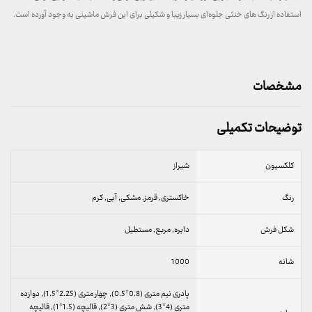
استفاده از رنگ های خنثی جلوه‌ای بسیار زیبا و شکیلی برای این فرش ماشینی به وجود آورده است.
مشخصات
توضیحات تکمیلی
کلکسیون
شیراز
رنگ
خاکستری, قرمز, مشکی, آبی, کرم
شکل فرش
دایره, مربع, مستطیل
شانه
1000
پادری نیم متری (0.8*0.5), چهار متری (2.25*1.5), دوازده
متری (4*3), شش متری (3*2), قالیچه (1.5*1), قالیچه