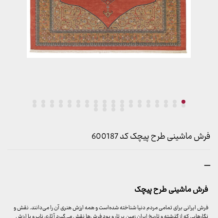
فرش ماشینی طرح پیچک کد 600187
محدوده
–
قیمت:
899,000 تومان
فرش ماشینی طرح پیچک
تا
23,999,000 تومان
فرش ایرانی برای تمامی مردم دنیا شناخته شده‌است و همه ارزش هنری آن را می‌دانند. نقش و
نگارهایی که از گذشته و تاریخ ایران زمین بر تار و پود فرش‌ها نقش می‌گیرد آثاری ناب و با ارزش