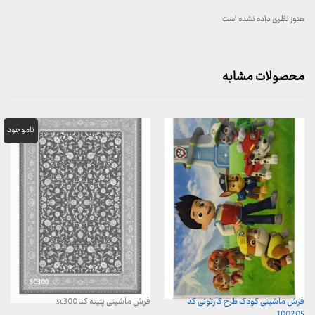
هنوز نظری داده نشده است
محصولات مشابه
فرش ماشینی کودک طرح کارتونی کد
فرش ماشینی پتینه کد sc300
100205