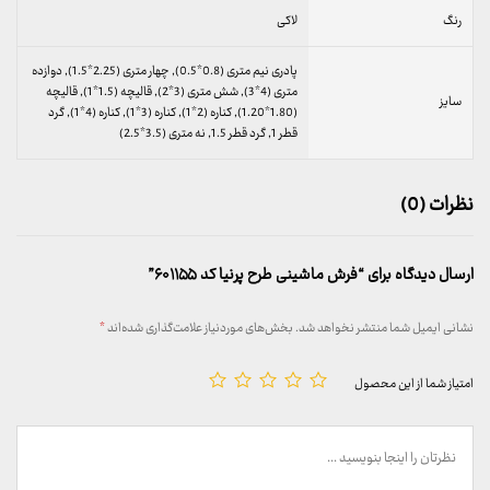
رنگ
لاکی
پادری نیم متری (0.8*0.5), چهار متری (2.25*1.5), دوازده
متری (4*3), شش متری (3*2), قالیچه (1.5*1), قالیچه
سایز
(1.80*1.20), کناره (2*1), کناره (3*1), کناره (4*1), گرد
قطر 1, گرد قطر 1.5, نه متری (3.5*2.5)
نظرات (0)
ارسال دیدگاه برای “فرش ماشینی طرح پرنیا کد ۶۰۱۱۵۵”
نشانی ایمیل شما منتشر نخواهد شد.
بخش‌های موردنیاز علامت‌گذاری شده‌اند
*
امتیاز شما از این محصول