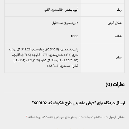
رنگ
آبی, بنفش, خاکستری, لاکی
شکل فرش
دایره, مربع, مستطیل
شانه
1000
پادری نیم متری (0.8*0.5), چهار متری (2.25*1.5), دوازده
متری (4*3), شش متری (3*2), قالیچه (1.5*1), قالیچه
سایز
(1.80*1.20), کناره (2*1), کناره (3*1), کناره (4*1), گرد
قطر 1, نه متری (3.5*2.5)
نظرات (0)
ارسال دیدگاه برای “فرش ماشینی طرح شکوفه کد 600102”
نشانی ایمیل شما منتشر نخواهد شد.
بخش‌های موردنیاز علامت‌گذاری شده‌اند
*