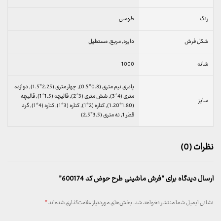
رنگ
طوسی
شکل فرش
دایره, مربع, مستطیل
شانه
1000
پادری نیم متری (0.8*0.5), چهار متری (2.25*1.5), دوازده
متری (4*3), شش متری (3*2), قالیچه (1.5*1), قالیچه
سایز
(1.80*1.20), کناره (2*1), کناره (3*1), کناره (4*1), گرد
قطر 1, نه متری (3.5*2.5)
نظرات (0)
ارسال دیدگاه برای “فرش ماشینی طرح حوض کد 600174”
نشانی ایمیل شما منتشر نخواهد شد.
بخش‌های موردنیاز علامت‌گذاری شده‌اند
*