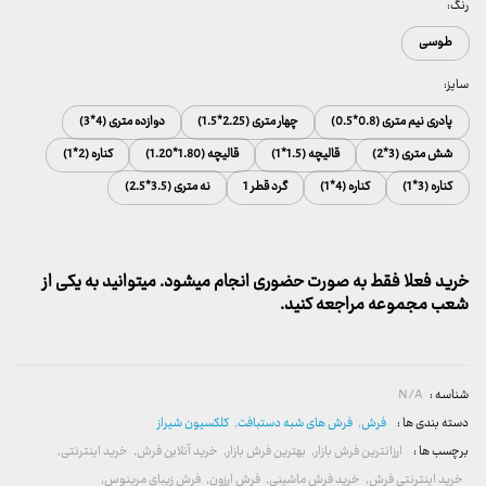
رنگ:
طوسی
سایز:
پادری نیم متری (0.8*0.5)
چهار متری (2.25*1.5)
دوازده متری (4*3)
شش متری (3*2)
قالیچه (1.5*1)
قالیچه (1.80*1.20)
کناره (2*1)
کناره (3*1)
کناره (4*1)
گرد قطر 1
نه متری (3.5*2.5)
خرید فعلا فقط به صورت حضوری انجام میشود. میتوانید به یکی از
شعب مجموعه مراجعه کنید.
شناسه :
N/A
دسته بندی ها :
فرش
,
فرش های شبه دستبافت
,
کلکسیون شیراز
برچسب ها :
ارزانترین فرش بازار
,
بهترین فرش بازار
,
خرید آنلاین فرش
,
خرید اینترنتی
,
خرید اینترنتی فرش
,
خرید فرش ماشینی
,
فرش ارزون
,
فرش زیبای مرینوس
,