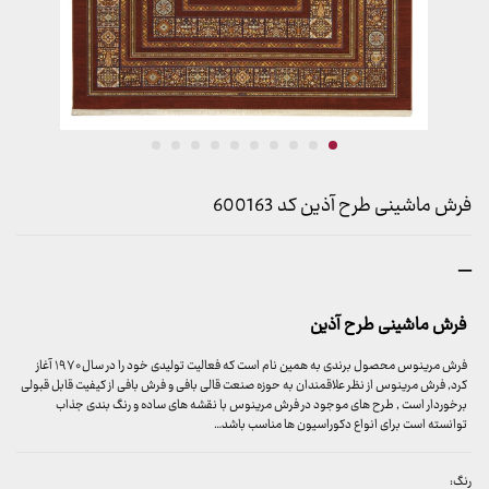
فرش ماشینی طرح آذین کد 600163
محدوده
–
قیمت:
899,000 تومان
فرش ماشینی طرح آذین
تا
23,999,000 تومان
فرش مرینوس محصول برندی به همین نام است که فعالیت تولیدی خود را در سال ۱۹۷۰ آغاز
کرد, فرش مرینوس از نظر علاقمندان به حوزه صنعت قالی بافی و فرش بافی از کیفیت قابل قبولی
برخوردار است , طرح های موجود در فرش مرینوس با نقشه های ساده و رنگ بندی جذاب
توانسته است برای انواع دکوراسیون ها مناسب باشد…
رنگ: