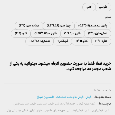
طوسی
لاکی
سایز:
پادری نیم متری (0.8*0.5)
چهار متری (2.25*1.5)
دوازده متری (4*3)
شش متری (3*2)
قالیچه (1.5*1)
قالیچه (1.80*1.20)
کناره (2*1)
کناره (3*1)
کناره (4*1)
گرد قطر 1
نه متری (3.5*2.5)
خرید فعلا فقط به صورت حضوری انجام میشود. میتوانید به یکی از
شعب مجموعه مراجعه کنید.
شناسه :
N/A
دسته بندی ها :
فرش
,
فرش های شبه دستبافت
,
کلکسیون شیراز
برچسب ها :
ارزون ترین فرش
,
خرید آنلاین فرش
,
خرید اینترنتی
,
خرید اینترنتی فرش
,
خرید فرش ارزان
,
خرید فرش اینترنتی
,
خرید فرش ماشینی
,
فرش ارزان
,
فرش اینترنتی ارزان
,