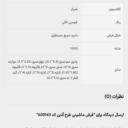
کلکسیون
شیراز
رنگ
طوسی, لاکی
شکل فرش
دایره, مربع, مستطیل
شانه
1000
پادری نیم متری (0.8*0.5), چهار متری (2.25*1.5), دوازده
متری (4*3), شش متری (3*2), قالیچه (1.5*1), قالیچه
سایز
(1.80*1.20), کناره (2*1), کناره (3*1), کناره (4*1), گرد
قطر 1, نه متری (3.5*2.5)
نظرات (0)
ارسال دیدگاه برای “فرش ماشینی طرح آذین کد 600163”