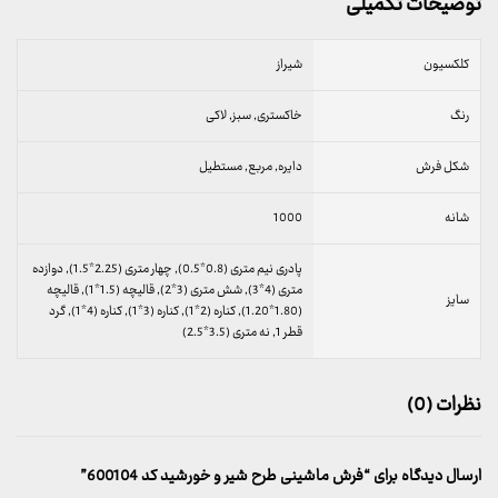
توضیحات تکمیلی
کلکسیون
شیراز
رنگ
خاکستری, سبز, لاکی
شکل فرش
دایره, مربع, مستطیل
شانه
1000
پادری نیم متری (0.8*0.5), چهار متری (2.25*1.5), دوازده
متری (4*3), شش متری (3*2), قالیچه (1.5*1), قالیچه
سایز
(1.80*1.20), کناره (2*1), کناره (3*1), کناره (4*1), گرد
قطر 1, نه متری (3.5*2.5)
نظرات (0)
ارسال دیدگاه برای “فرش ماشینی طرح شیر و خورشید کد 600104”