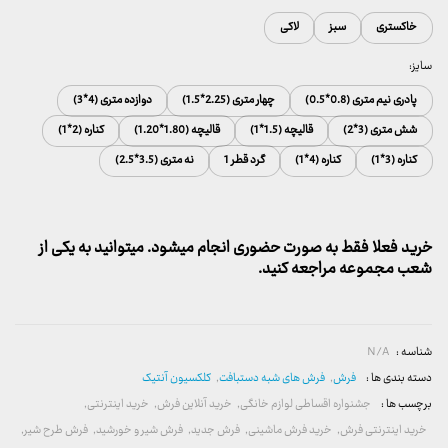
خاکستری
سبز
لاکی
سایز:
پادری نیم متری (0.8*0.5)
چهار متری (2.25*1.5)
دوازده متری (4*3)
شش متری (3*2)
قالیچه (1.5*1)
قالیچه (1.80*1.20)
کناره (2*1)
کناره (3*1)
کناره (4*1)
گرد قطر 1
نه متری (3.5*2.5)
خرید فعلا فقط به صورت حضوری انجام میشود. میتوانید به یکی از
شعب مجموعه مراجعه کنید.
شناسه :
N/A
دسته بندی ها :
فرش
,
فرش های شبه دستبافت
,
کلکسیون آنتیک
برچسب ها :
جشنواره اقساطی لوازم خانگی
,
خرید آنلاین فرش
,
خرید اینترنتی
,
خرید اینترنتی فرش
,
خرید فرش ماشینی
,
فرش جدید
,
فرش شیر و خورشید
,
فرش طرح شیر
,