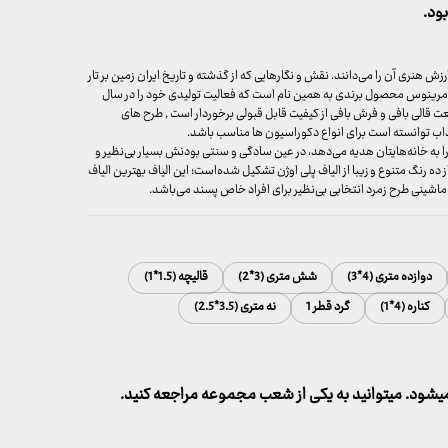
ود.
 هنری آن را می‌دانند. نقش و نگارهایی که از گذشته و تاریخ ایران زمین بر تار
 مرینوس محصول برندی به همین نام است که فعالیت تولیدی خود را در سال
نعت قالی بافی و فرش بافی از کیفیت قابل قبولی برخوردار است , طرح های
 توانسته است برای انواع دکوراسیون ها مناسب باشد.
ا به خانه‌هایتان هدیه می‌دهد، در عین سادگی و سنتی بودنش بسیار بی‌نظیر و
 رنگ متنوع و زیبا از الیاف پلی اوژن تشکیل شده‌است؛ این الیاف بهترین الیاف
شینی طرح زمرد انتخابی بی‌نظیر برای افراد خاص پسند می‌باشد.
دوازده متری (4*3)
شش متری (3*2)
قالیچه (1.5*1)
کناره (4*1)
گرد قطر 1
نه متری (3.5*2.5)
شود. میتوانید به یکی از شعب مجموعه مراجعه کنید.