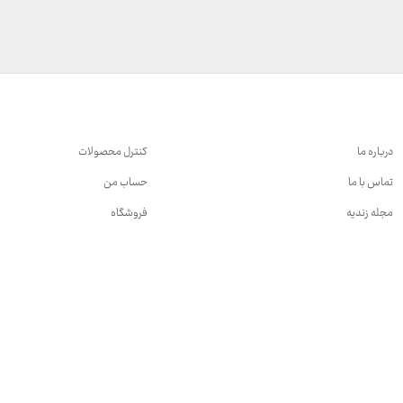
7,599,000 تومان
تا
23,999,000 تومان
درباره ما
کنترل محصولات
تماس با ما
حساب من
مجله زندیه
فروشگاه