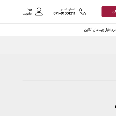
محدوده
–
افزودن به سبد خرید
قیمت:
شماره تماس
ورود
گرد
899,000 تومان
071-91001211
عضویت
تا
23,999,000 تومان
نرم افزار چیدمان آنلاین