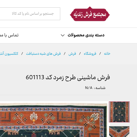
توضیحات
مشخصات
نظرات (0)
همه دسته ها
دسته بندی محصولات
تماس با مج
خانه
/
فروشگاه
/
فرش
/
فرش های شبه دستبافت
/
کلکسیون آنت
فرش ماشینی طرح زمرد کد 601113
شناسه :
N/A