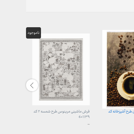
طرح آشپزخانه کد
فرش ماشینی مرینوس طرح شمسه ۲ کد
فرش ماشینی ش
6۰۱۱۳۹
محدوده
–
قیمت:
محدوده
–
399,000 ت
قیمت:
تا
899,000 تومان