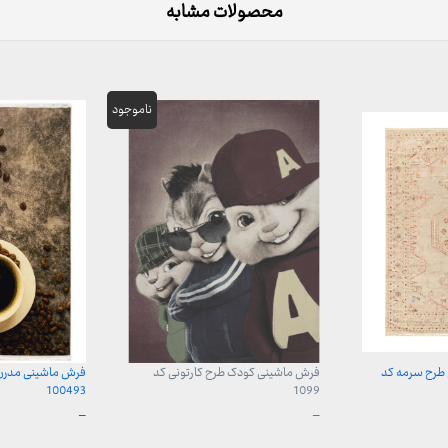
محصولات مشابه
طرح سرمه کد
فرش ماشینی کودک طرح کارتونی کد
فرش ماشینی مدرن 
100493
1099
محدوده
محدوده
–
–
قیمت:
قیمت:
960,000 تومان
599,000 تومان