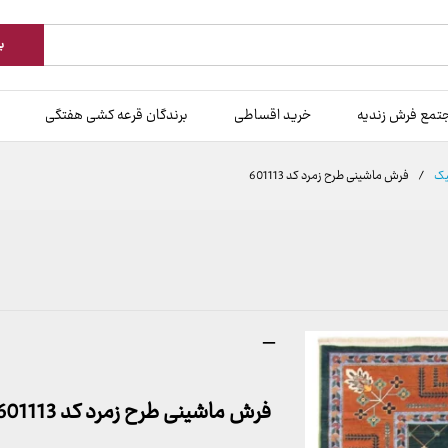
ب
تمع فرش زندیه
خرید اقساطی
برندگان قرعه کشی هفتگی
یک
/
فرش ماشینی طرح زمرد کد 601113
محدوده
–
قیمت:
899,000 تومان
فرش ماشینی طرح زمرد کد 601113
تا
23,999,000 تومان