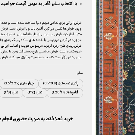
با انتخاب سایز قادر به دیدن قیمت خواهید ب
فرش ایرانی برای تمامی مردم دنیا شناخته شده‌است و همه ارزش
و پود فرش‌ها نقش می‌گیرد آثاری ناب و با ارزش است. فرش
۱۹۷۰ آغاز کرد, فرش مرینوس از نظر علاقمندان به حوزه ص
موجود در فرش مرینوس با نقشه های ساده و رنگ بندی جذاب
فرش زیبای طرح زمرد از برند مرینوس هویت و اصالت ایرانی ر
خیره‌کننده است. فرش ماشینی طرح دستبافت زمرد با بیش از ده
موجود در بازار است که ضد حساسیت و آلرژی میباشد. فرش ما
سایز:
پادری نیم متری (0.8*0.5)
چهار متری (2.25*1.5)
قالیچه (1.80*1.20)
کناره (2*1)
کناره (3*1)
خرید فعلا فقط به صورت حضوری انجام می