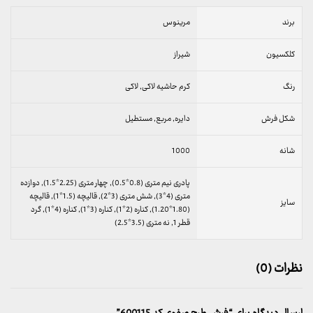
برند
مرینوس
کلکسیون
شیراز
رنگ
کرم حاشیه لاکی, لاکی
شکل فرش
دایره, مربع, مستطیل
شانه
1000
پادری نیم متری (0.8*0.5), چهار متری (2.25*1.5), دوازده
متری (4*3), شش متری (3*2), قالیچه (1.5*1), قالیچه
سایز
(1.80*1.20), کناره (2*1), کناره (3*1), کناره (4*1), گرد
قطر 1, نه متری (3.5*2.5)
نظرات (0)