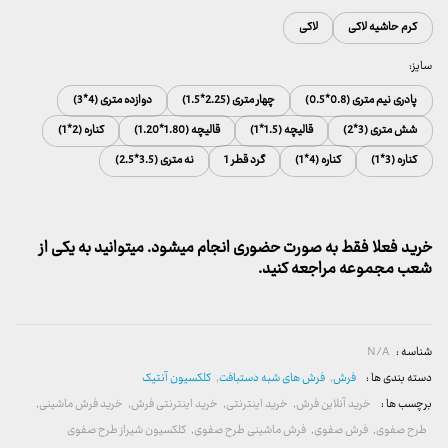
کرم حاشیه لاکی
لاکی
سایز:
پادری نیم متری (0.8*0.5)
چهار متری (2.25*1.5)
دوازده متری (4*3)
شش متری (3*2)
قالیچه (1.5*1)
قالیچه (1.80*1.20)
کناره (2*1)
کناره (3*1)
کناره (4*1)
گرد قطر 1
نه متری (3.5*2.5)
خرید فعلا فقط به صورت حضوری انجام میشود. میتوانید به یکی از
شعب مجموعه مراجعه کنید.
شناسه :
N/A
دسته بندی ها :
فرش
,
فرش های شبه دستبافت
,
کلکسیون آنتیک
برچسب ها :
خرید آنلاین فرش
,
خرید اینترنتی
,
خرید اینترنتی فرش
,
خرید فرش ماشینی
,
طرح صفوی
,
فرش صفوی
,
فرش ماشینی طرح صفوی
,
کلکسیون شیراز طرح صفوی