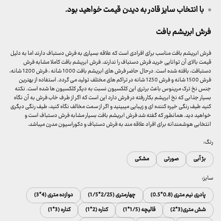
با انتخاب سایز قادر به دیدن قیمت خواهید بود.
فرش ابریشم بافت
فرش ابریشم بافت مناسب برای افرادی است که علاقه بسیاری به فرش دستباف دارند اما به دلیل
قیمت بالای آن توانایی خرید فرش دستباف را ندارند. فرش ابریشم بافت کاملا مشابه فرش
دستبافت، بافته شده است. درحال حاضر فرش های ابریشم بافت 1000 شانه ، فرش 1200 شانه،
فرش 1500 شانه و فرش 1250 شانه در تراکم های مختلف تولید می گردد. استفاده از بهترین
جنس نخ ترک مرینوس باعث برتری این کلکسیون نسبت به دیگر کلکسیون ها شده است. نکته
بسیار جذابی که نخ ابریشم بکار رفته در فرش دارد این است که اگر از طرف خاب فرش به آن نگاه
کنید طیف رنگی خیره کننده ای و زیبایی میبینید و اگر از سمت مخالف نگاه کنید، طیف رنگی دیگری
خواهید دید. همانطور که گفته شد فرش ابریشم بافت بسیار مشابه فرش دستباف است و
انتخابی هوشمندانه برای افراد علاقه مند به فرش دستباف و دکوراسیون مدرن میباشد.
رنگ:
بژ آبی
صورتی
مشکی
سایز:
پادری نیم متری (0.8*0.5)
چهارمتری (2/25*1/5)
دوازده متری (4*3)
شش متری(3*2)
قالیچه (1/5*1)
کناره (2*1)
کناره (3*1)