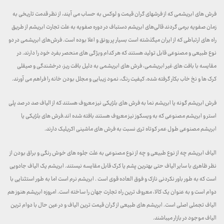
فرش های ابریشمی که از فرشهای گران قیمت و لوکس به حساب می آیند، از نظر قدمت تاریخی به
زمان صفویه برمی گردند قالی‌های ابریشم دستباف در دوره صفویه به علت تجارت ابریشم از طریق
راه های ارتباطی که از ایران میگذشته است بسیار پر رونق و اعلا بوده است. فرش‌های ابریشمی در دو
نوع طبیعی و مصنوعی قابل تولید هستند که هر کدام ویژگی های منحصر بفرد خود را دارند. در
مقایسه با بافت های غیر ابریشمی، فرش های ابریشمی به دلیل بافت ریز، درخشندگی و صیقلی
کرک ها و نخ خاب بکار گرفته شده، کیفیت رنگ، نمود زیبایی و مجلل بودن خانه را فراهم می آورند.
فرش ابریشم گونه یا ابریشم نما به فرش های بلژیکی نیز معروف هستند که از الیاف صد در صد پلی
استر و ابریشم مصنوعی که به ویسکوز نیز معروف هستند بافته شده اند.فرش های بلژیکی یا
ابریشم مصنوعی طول عمر کوتاه تری نسبت به فرش های ماشینی اکریلیک دارند.
الیاف ابریشم چه از نوع طبیعی و چه از نوع مصنوعی به علت جلوه های خوش رنگی و براق بودن از
نظر ظاهری با سایر الیاف حتی بهترین پشم یا کرک قابل مقایسه نیستند. ابریشم یک الیاف جادویی
است که به طور باور نکردنی نازک و فوق العاده قوی است . ابریشم نرم است اما به طور استثنایی با
دوام است و به عنوان یک کالا، معروف‌ ترین راه تجارت جهان را ساخته است. امروزه ابریشم هنوز هم
الیاف تجملی اصلی است. ابریشم های طبیعی از گران قیمت ترین الیاف و در عین حال با دوام ترین
الیاف موجود در بازار میباشند.