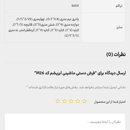
تراکم
3600
پادری نیم متری (0.8*0.5), چهارمتری (2/25*1/5),
دوازده متری (4*3), شش متری(3*2), قالیچه (1/5*1),
سایز
کناره (2*1), کناره (3*1), کناره (4*1), گردقطر1متر, نه متری
(3/5*2/5)
نظرات (0)
ارسال دیدگاه برای “فرش دستی ماشینی ابریشم کد M26”
نشانی ایمیل شما منتشر نخواهد شد.
بخش‌های موردنیاز علامت‌گذاری شده‌اند
*
امتیاز شما از این محصول