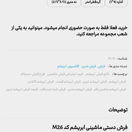
کناره (4*1)
گردقطر1متر
نه متری (3/5*2/5)
خرید فعلا فقط به صورت حضوری انجام میشود. میتوانید به یکی از
شعب مجموعه مراجعه کنید.
شناسه :
N/A
دسته بندی ها :
فرش
,
فرش مدرن
,
کلکسیون ابریشم
برچسب ها :
تابلو فرش ابریشم
,
خرید اینترنتی فرش ماشینی
,
طرح فرش دستباف
,
فرش ابریشم
,
فرش ابریشم تبریز
,
فرش ابریشم قیمت
,
فرش ابریشم کاشان
,
فرش ابریشم ماشینی قم
,
فرش ابریشم مدرن
,
فرش شبه دستبافت
,
قیمت فرش ابریشم تبریز
توضیحات
فرش دستی ماشینی ابریشم کد M26