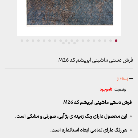
فرش دستی ماشینی ابریشم کد M26
محدوده
–
(-13%)
قیمت:
وضعیت:
ناموجود
686,000 تومان
تا
فرش دستی ماشینی ابریشم کد M26
19,970,000 تومان
این محصول دارای رنگ زمینه ی بژ آبی، صورتی و مشکی است.
هر رنگ دارای تمامی ابعاد استاندارد است.