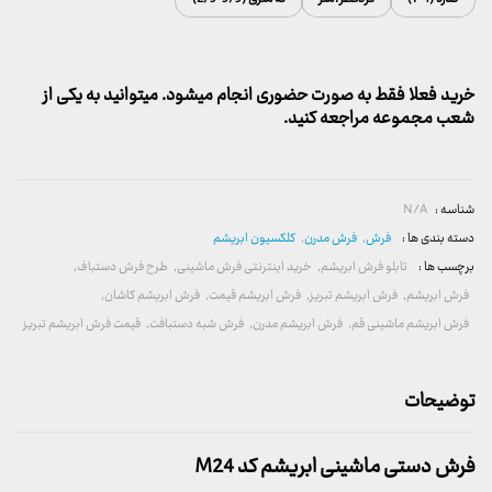
خرید فعلا فقط به صورت حضوری انجام میشود. میتوانید به یکی از
شعب مجموعه مراجعه کنید.
شناسه :
N/A
دسته بندی ها :
فرش
,
فرش مدرن
,
کلکسیون ابریشم
برچسب ها :
تابلو فرش ابریشم
,
خرید اینترنتی فرش ماشینی
,
طرح فرش دستباف
,
فرش ابریشم
,
فرش ابریشم تبریز
,
فرش ابریشم قیمت
,
فرش ابریشم کاشان
,
فرش ابریشم ماشینی قم
,
فرش ابریشم مدرن
,
فرش شبه دستبافت
,
قیمت فرش ابریشم تبریز
توضیحات
فرش دستی ماشینی ابریشم کد M24