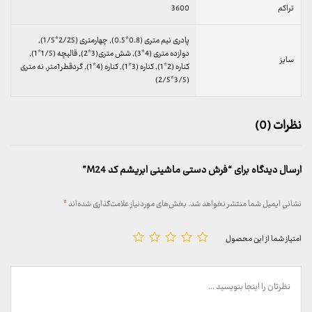
تراکم
3600
پادری نیم متری (0.8*0.5), چهارمتری (2/25*1/5),
دوازده متری (4*3), شش متری(3*2), قالیچه (1/5*1),
سایز
کناره (2*1), کناره (3*1), کناره (4*1), گردقطر1متر, نه متری
(3/5*2/5)
نظرات (0)
ارسال دیدگاه برای “فرش دستی ماشینی ابریشم کد M24”
نشانی ایمیل شما منتشر نخواهد شد.
بخش‌های موردنیاز علامت‌گذاری شده‌اند
*
امتیاز شما از این محصول