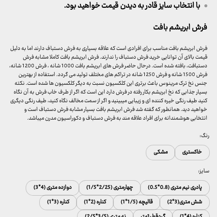
با انتخاب سایز قادر به دیدن قیمت خواهید بود.
فرش ابریشم بافت
فرش ابریشم بافت مناسب برای افرادی است که علاقه بسیاری به فرش دستباف دارند اما به دلیل
قیمت بالای آن توانایی خرید فرش دستباف را ندارند. فرش ابریشم بافت کاملا مشابه فرش
دستبافت، بافته شده است. درحال حاضر فرش های ابریشم بافت 1000 شانه ، فرش 1200 شانه،
فرش 1500 شانه و فرش 1250 شانه در تراکم های مختلف تولید می گردد. استفاده از بهترین
جنس نخ ترک مرینوس باعث برتری این کلکسیون نسبت به دیگر کلکسیون ها شده است. نکته
بسیار جذابی که نخ ابریشم بکار رفته در فرش دارد این است که اگر از طرف خاب فرش به آن نگاه
کنید طیف رنگی خیره کننده ای و زیبایی میبینید و اگر از سمت مخالف نگاه کنید، طیف رنگی دیگری
خواهید دید. همانطور که گفته شد فرش ابریشم بافت بسیار مشابه فرش دستباف است و
انتخابی هوشمندانه برای افراد علاقه مند به فرش دستباف و دکوراسیون مدرن میباشد.
رنگ:
خاکستری
مشکی
سایز:
پادری نیم متری (0.8*0.5)
چهارمتری (2/25*1/5)
دوازده متری (4*3)
شش متری(3*2)
قالیچه (1/5*1)
کناره (2*1)
کناره (3*1)
کناره (4*1)
گردقطر1متر
نه متری (3/5*2/5)