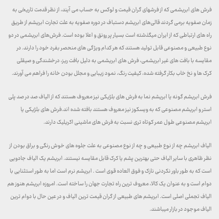
فرش های ابریشمی که از فرشهای گران قیمت و لوکس به حساب می آیند، از نظر قدمت تاریخی به
زمان صفویه برمی گردند قالی‌های ابریشم دستباف در دوره صفویه به علت تجارت ابریشم از طریق
راه های ارتباطی که از ایران میگذشته است بسیار پر رونق و اعلا بوده است. فرش‌های ابریشمی در دو
نوع طبیعی و مصنوعی قابل تولید هستند که هر کدام ویژگی های منحصر بفرد خود را دارند. در
مقایسه با بافت های غیر ابریشمی، فرش های ابریشمی به دلیل بافت ریز، درخشندگی و صیقلی
کرک ها و نخ خاب بکار گرفته شده، کیفیت رنگ، نمود زیبایی و مجلل بودن خانه را فراهم می آورند.
فرش ابریشم گونه یا ابریشم نما به فرش های بلژیکی نیز معروف هستند که از الیاف صد در صد پلی
استر و ابریشم مصنوعی که به ویسکوز نیز معروف هستند بافته شده اند.فرش های بلژیکی یا
ابریشم مصنوعی طول عمر کوتاه تری نسبت به فرش های ماشینی اکریلیک دارند.
الیاف ابریشم چه از نوع طبیعی و چه از نوع مصنوعی به علت جلوه های خوش رنگی و براق بودن از
نظر ظاهری با سایر الیاف حتی بهترین پشم یا کرک قابل مقایسه نیستند. ابریشم یک الیاف جادویی
است که به طور باور نکردنی نازک و فوق العاده قوی است . ابریشم نرم است اما به طور استثنایی با
دوام است و به عنوان یک کالا، معروف‌ ترین راه تجارت جهان را ساخته است. امروزه ابریشم هنوز هم
الیاف تجملی اصلی است. ابریشم های طبیعی از گران قیمت ترین الیاف و در عین حال با دوام ترین
الیاف موجود در بازار میباشند.