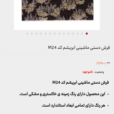
فرش دستی ماشینی ابریشم کد M24
محدوده
–
(-13%)
قیمت:
وضعیت:
ناموجود
686,000 تومان
تا
فرش دستی ماشینی ابریشم کد M24
19,970,000 تومان
این محصول دارای رنگ زمینه ی خاکستری و مشکی است.
هر رنگ دارای تمامی ابعاد استاندارد است.