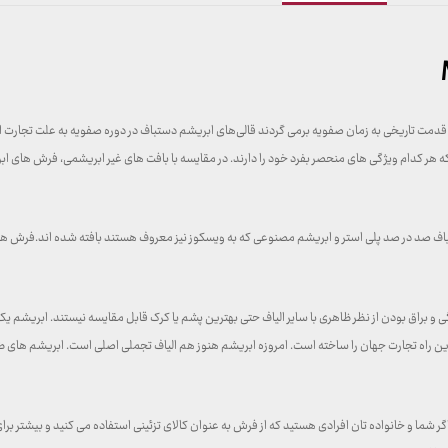
ت تاریخی به زمان صفویه برمی گردند قالی‌های ابریشم دستباف در دوره صفویه به علت تجارت ابریش
ر کدام ویژگی های منحصر بفرد خود را دارند. در مقایسه با بافت های غیر ابریشمی، فرش های ابر
الیاف صد در صد پلی استر و ابریشم مصنوعی که به ویسکوز نیز معروف هستند بافته شده اند.فرش 
 براق بودن از نظر ظاهری با سایر الیاف حتی بهترین پشم یا کرک قابل مقایسه نیستند. ابریشم یک 
رین راه تجارت جهان را ساخته است. امروزه ابریشم هنوز هم الیاف تجملی اصلی است. ابریشم های طبیع
ما و خانواده تان افرادی هستید که از فرش به عنوان کالای تزئینی استفاده می کنید و بیشتر برا