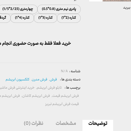
ببرید
پادری نیم متری (0.8*0.5)
چهارمتری (2/25*1/5)
کناره (2*1)
کناره (3*1)
کناره (4*1)
گردقطر1
خرید فعلا فقط به صورت حضوری انجام می
شناسه :
N/A
دسته بندی ها :
فرش
,
فرش مدرن
,
کلکسیون ابریشم
برچسب ها :
تابلو فرش ابریشم
,
خرید اینترنتی فرش ماشین
فرش ابریشم قیمت
,
فرش ابریشم کاشان
,
فرش ابریشم م
قیمت فرش ابریشم تبریز
توضیحات
مشخصات
نظرات (0)