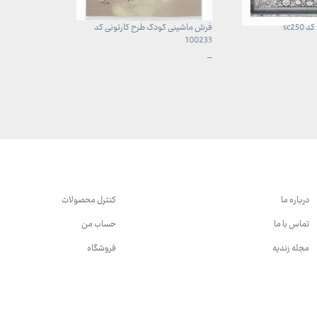
sc25
فرش ماشینی کودک طرح کارتونی کد
فرش ماشینی ک
5020
100233
محدوده
محدوده
–
–
قیمت:
قیمت:
599,000 تومان
960,000 
تا
تا
13,099,000 تومان
3,740,000 تومان
درباره ما
کنترل محصولات
تماس با ما
حساب من
مجله زندیه
فروشگاه