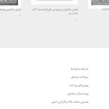
فرش ماشینی مرینوس طرح شمسه ۲ کد
فرش ماشینی پتینه کد 0
6۰۱۱۳۹
محدوده
–
قیمت:
محدوده
–
3,899,000 تومان
قیمت:
تا
899,000 تومان
29,999,000 تومان
تا
23,999,000 تومان
شرایط و ضوابط
سوالات متداول
روش‌های پرداخت
رویه ارسال سفارش
تضمین اصالت کالا و گارانتی اصلی