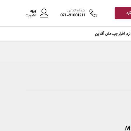
محدوده
–
قیمت:
شماره تماس
ورود
686,000 تومان
گرد
071-91001211
عضویت
تا
19,970,000 تومان
نرم افزار چیدمان آنلاین