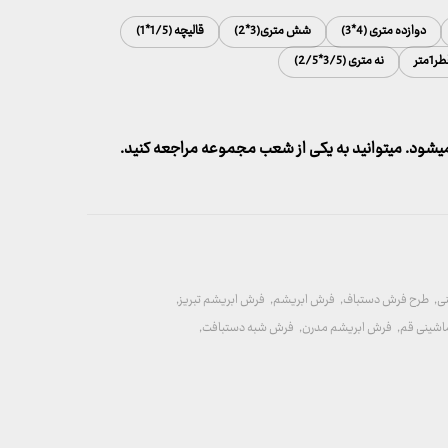
دوازده متری (4*3)
شش متری(3*2)
قالیچه (1/5*1)
متر
نه متری (3/5*2/5)
شود. میتوانید به یکی از شعب مجموعه مراجعه کنید.
ی
,
طرح فرش دستباف
,
فرش ابریشم
,
فرش ابریشم تبریز
,
اشینی قم
,
فرش ابریشم مدرن
,
فرش شبه دستبافت
,