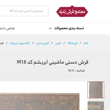
توضیحات
مشخصات
نظرات (0)
همه دسته ها
دسته بندی محصولات
تماس با مج
خانه
/
فروشگاه
/
فرش
/
فرش مدرن
/
کلکسیون ابریشم
/
فرش
فرش دستی ماشینی ابریشم کد M18
شناسه :
N/A