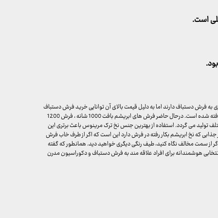
لی است.
ود.
 به فرش دستباف دارند اما به دلیل قیمت بالای آن توانایی خرید فرش دستباف
را ندارند. فرش ابریشم بافت کاملا مشابه فرش دستبافت، بافته شده است. درحال حاضر فرش های ابریشم بافت 1000 شانه ، فرش 1200
12 شانه در تراکم های مختلف تولید می گردد. استفاده از بهترین جنس نخ ترک مرینوس باعث برتری این
ذابی که نخ ابریشم بکار رفته در فرش دارد این است که اگر از طرف خاب فرش
و اگر از سمت مخالف نگاه کنید، طیف رنگی دیگری خواهید دید. همانطور که گفته
ابی هوشمندانه برای افراد علاقه مند به فرش دستباف و دکوراسیون مدرن