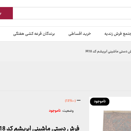
ب
تمع فرش زندیه
خرید اقساطی
برندگان قرعه کشی هفتگی
 دستی ماشینی ابریشم کد M18
محدوده
–
(-13%)
ناموجود
قیمت:
وضعیت:
ناموجود
686,000 تومان
تا
19,970,000 تومان
فرش دستی ماشینی ابریشم کد M18