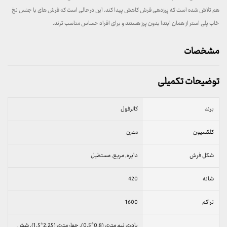
هم تلاش شده است که پرزدهی فرش کاهش پیدا کند. این درحالی است که فرش های با جنس نخ
خاب پلی استر از همان ابتدا بدون پرز هستند و برای افراد حساس مناسب ترند.
مشخصات
توضیحات تکمیلی
برند
کالرفول
کلکسیون
مدرن
شکل فرش
دایره, مربع, مستطیل
شانه
420
تراکم
1600
پادری نیم متری (0.8*0.5), چهار متری (2.25*1.5), شش