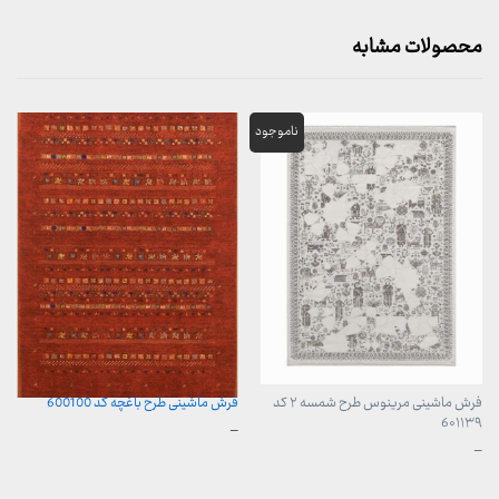
محصولات مشابه
فرش ماشینی مرینوس طرح شمسه ۲ کد
فرش ماشینی طرح باغچه کد 600100
6۰۱۱۳۹
محدوده
–
قیمت:
محدوده
–
899,000 تومان
قیمت:
تا
899,000 تومان
23,999,000 تومان
تا