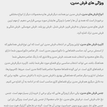
ویژگی های فرش مدرن:
انواع فرش‌های مدرن:
فرش مدرن نیز همانند دیگر فرش ها و محصولات دیگر از انواع مختلفی
برخوردار است که همه ی آن ها را همرا با ویژگی هایشان مورد بررسی قرار می دهیم. از مهم ترین
فرش های مدرن میتوان به فرش فریز ، فرش شنل ، فرش پرز بلند ، فرش عروسکی ، فرش شگی و
فرش مدرن ترک اشاره کرد.
کاربرد فرش های مدرن:
اولین ویژگی در انتخاب فرش مدرن این است که این نوع فرش همانطور که
از اسمش بر می آید، مناسب فضاهایی با دکوراسیون مدرن است. اگر عناصر دکوراسیون شما دارای
رنگ های محدود و انتخاب شده هستند، فرش مدرن و فانتزی که با رنگ عناصر محیطی شما
هماهنگ باشد، می تواند انتخاب مناسبی برای فضای مورد نظر شما باشد. کاربرد دیگر فرش مدرن
در فضاهای کاری است. در این گونه فضاها معمولا عناصر فضا کاملا مدرن است. میزها، کامپیوترها،
مبلمان اداری و دیگر عناصر که هماهنگی بهتری با فرش مدرن دارند تا با فرش سنتی. علاوه براین که
به دلایل دیگری هم فرش مدرن برای فضاهای کاری مناسب است که در ادامه به آن اشاره می کنیم.
جنس فرش های مدرن:
یکی دیگر از ویژگی هایی که برای برخی از خریداران بسیار مهم است، جنس
نخ خاب فرش است. در فرش های مدرن، نخ خاب معمولا از جنس پلی استر است. ویژگی بارز این
جنس های نخ، بدون پرز و بدون حساسیت بودن آن ها است. البته در نخ های آکرلیک هیت ست شده