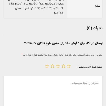
متری (3*2), قالیچه (1.5*1), قالیچه (1.80*1.20), کناره
سایز
(2*1), کناره (3*1), کناره (4*1), گرد قطر 1, نه متری
(3.5*2.5)
نظرات (0)
ارسال دیدگاه برای “فرش ماشینی مدرن طرح فانتزی کد 5014”
نشانی ایمیل شما منتشر نخواهد شد.
بخش‌های موردنیاز علامت‌گذاری شده‌اند
*
امتیاز شما از این محصول