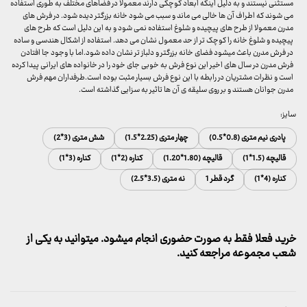
مستثنی نیستند و به دلیل اینکه ابعاد کوچکی دارند معمولا در فضاهای مختلف به طوری استفاده
می شوند که اطراف آن ها خالی می ماند و سبب می شود خانه بزرگتر دیده شود. در فرش های
مدرن معمولا از طرح های پیچیده و شلوغ استفاده نمی شود و به این دلیل است که طرح های
پیچیده و شلوغ خانه را کوچک تر از حد معمول نشان می دهد. استفاده از اشکال هندسی و ساده
در فرش مدرن باعث میشود فضای خانه بزرگتر و دلباز تر نشان داده شود.اما با وجود جا افتادن
فرش مدرن در سال های اخیر این نوع فرش به خوبی جای خود را در خانواده های ایرانی پیدا کرده
است و نظرات مشتریان در رابطه با این نوع فرش بسیار مثبت بوده است.طرفداران مهم فرش
مدرن جوانان هستند و بر روی سلیقه ی آن ها تاثیر به سزایی گذاشته است.
سایز:
پادری نیم متری (0.8*0.5)
چهار متری (2.25*1.5)
شش متری (3*2)
قالیچه (1.5*1)
قالیچه (1.80*1.20)
کناره (2*1)
کناره (3*1)
کناره (4*1)
گرد قطر 1
نه متری (3.5*2.5)
خرید فعلا فقط به صورت حضوری انجام میشود. میتوانید به یکی از
شعب مجموعه مراجعه کنید.