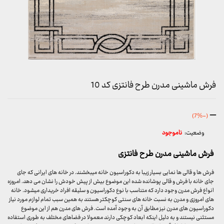
فرش ماشینی مدرن طرح فانتزی کد 10
محدوده
–
(-7%)
قیمت:
وضعیت:
ناموجود
259,000 تومان
تا
فرش ماشینی مدرن طرح فانتزی
5,828,000 تومان
فرش ها و قالی ها نمایی بسیار زیبا به دکوراسیون خانه میبخشند. در خانه های ایرانی که جای
جای خانه با فرش و قالی پوشانده شده این موضوع بیش از پیش خودش را نشان می دهد. امروزه
انواع فرش مدرن وجود دارد که متناسب با نوع دکوراسیون و سلیقه افراد خریداری میشود. خانه
های امروزی و مدرن به نسبت خانه های سنتی کوچکتر هستند به همین سبب تمام لوازم مورد نیاز
دکوراسیون های مدرن نیز مطابق آن به وجود آمده است. فرش های مدرن هم از این موضوع
مستثنی نیستند و به دلیل اینکه ابعاد کوچکی دارند معمولا در فضاهای مختلف به طوری استفاده