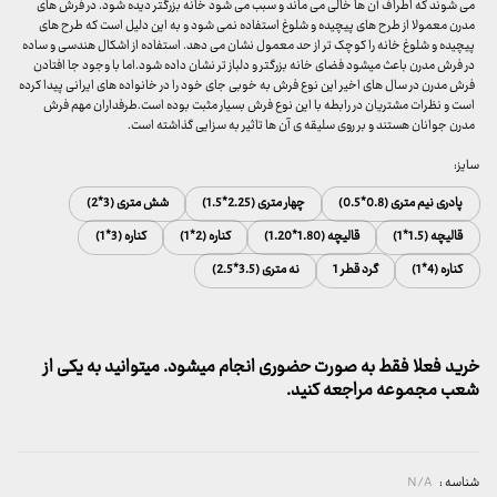
می شوند که اطراف آن ها خالی می ماند و سبب می شود خانه بزرگتر دیده شود. در فرش های
مدرن معمولا از طرح های پیچیده و شلوغ استفاده نمی شود و به این دلیل است که طرح های
پیچیده و شلوغ خانه را کوچک تر از حد معمول نشان می دهد. استفاده از اشکال هندسی و ساده
در فرش مدرن باعث میشود فضای خانه بزرگتر و دلباز تر نشان داده شود.اما با وجود جا افتادن
فرش مدرن در سال های اخیر این نوع فرش به خوبی جای خود را در خانواده های ایرانی پیدا کرده
است و نظرات مشتریان در رابطه با این نوع فرش بسیار مثبت بوده است.طرفداران مهم فرش
مدرن جوانان هستند و بر روی سلیقه ی آن ها تاثیر به سزایی گذاشته است.
سایز:
پادری نیم متری (0.8*0.5)
چهار متری (2.25*1.5)
شش متری (3*2)
قالیچه (1.5*1)
قالیچه (1.80*1.20)
کناره (2*1)
کناره (3*1)
کناره (4*1)
گرد قطر 1
نه متری (3.5*2.5)
خرید فعلا فقط به صورت حضوری انجام میشود. میتوانید به یکی از
شعب مجموعه مراجعه کنید.
شناسه :
N/A