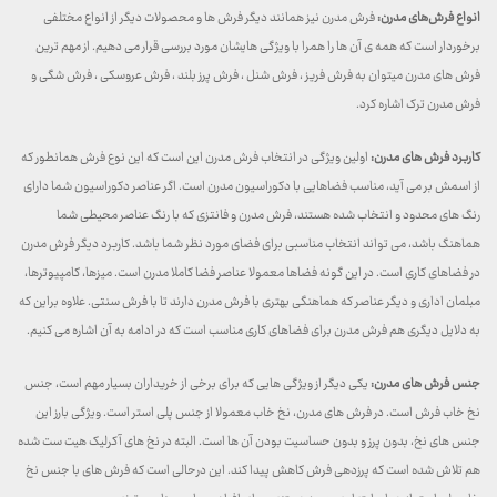
انواع فرش‌های مدرن:
فرش مدرن نیز همانند دیگر فرش ها و محصولات دیگر از انواع مختلفی
برخوردار است که همه ی آن ها را همرا با ویژگی هایشان مورد بررسی قرار می دهیم. از مهم ترین
فرش های مدرن میتوان به فرش فریز ، فرش شنل ، فرش پرز بلند ، فرش عروسکی ، فرش شگی و
فرش مدرن ترک اشاره کرد.
کاربرد فرش های مدرن:
اولین ویژگی در انتخاب فرش مدرن این است که این نوع فرش همانطور که
از اسمش بر می آید، مناسب فضاهایی با دکوراسیون مدرن است. اگر عناصر دکوراسیون شما دارای
رنگ های محدود و انتخاب شده هستند، فرش مدرن و فانتزی که با رنگ عناصر محیطی شما
هماهنگ باشد، می تواند انتخاب مناسبی برای فضای مورد نظر شما باشد. کاربرد دیگر فرش مدرن
در فضاهای کاری است. در این گونه فضاها معمولا عناصر فضا کاملا مدرن است. میزها، کامپیوترها،
مبلمان اداری و دیگر عناصر که هماهنگی بهتری با فرش مدرن دارند تا با فرش سنتی. علاوه براین که
به دلایل دیگری هم فرش مدرن برای فضاهای کاری مناسب است که در ادامه به آن اشاره می کنیم.
جنس فرش های مدرن:
یکی دیگر از ویژگی هایی که برای برخی از خریداران بسیار مهم است، جنس
نخ خاب فرش است. در فرش های مدرن، نخ خاب معمولا از جنس پلی استر است. ویژگی بارز این
جنس های نخ، بدون پرز و بدون حساسیت بودن آن ها است. البته در نخ های آکرلیک هیت ست شده
هم تلاش شده است که پرزدهی فرش کاهش پیدا کند. این درحالی است که فرش های با جنس نخ