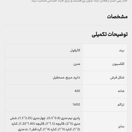
خاب پلی استر از همان ابتدا بدون پرز هستند و برای افراد حساس مناسب ترند.
مشخصات
توضیحات تکمیلی
برند
کالرفول
کلکسیون
مدرن
شکل فرش
دایره, مربع, مستطیل
شانه
420
تراکم
1600
پادری نیم متری (0.8*0.5), چهار متری (2.25*1.5), شش
متری (3*2), قالیچه (1.5*1), قالیچه (1.80*1.20), کناره
سایز
(2*1), کناره (3*1), کناره (4*1), گرد قطر 1, نه متری