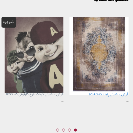
فرش ماشینی پتینه کد sc340
فرش ماشینی کودک طرح کارتونی کد 1099
محدوده
محدوده
–
–
قیمت:
قیمت:
3,899,000 تومان
960,000 تومان
تا
تا
29,999,000 تومان
3,740,000 تومان