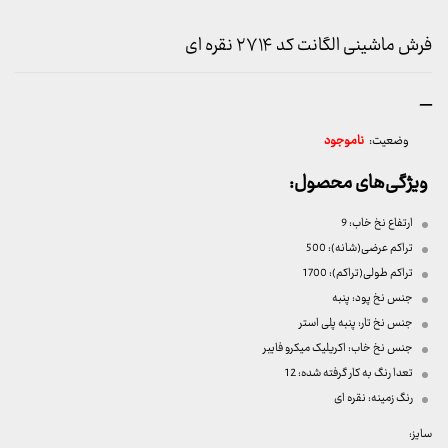
فرش ماشینی الگانت کد ۲۷۱۴ نقره ای
محدوده
–
قیمت:
وضعیت:
ناموجود
699,000 تومان
تا
ویژگی‌های محصول:
19,999,000 تومان
ارتفاع نخ خاب:
9
تراکم عرضی(شانه):
500
تراکم طولی(تراکم): 1700
جنس نخ پود:
پنبه
جنس نخ تار:
پنبه پلی استر
جنس نخ خاب:
اکریلیک میکرو فایبر
تعدا رنگ به کار گرفته شده:
12
رنگ زمینه: نقره ای
سایز: