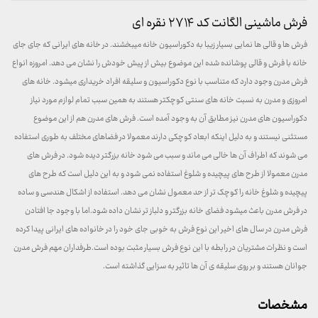
فرش ماشینی الگانت کد ۲۷۱۴ نقره ای
فرش ها و قالی ها نمایی بسیار زیبا به دکوراسیون خانه میبخشند. در خانه های ایرانی که جای جای
خانه با فرش و قالی پوشانده شده این موضوع بیش از پیش خودش را نشان می دهد. امروزه انواع
فرش مدرن وجود دارد که متناسب با نوع دکوراسیون و سلیقه افراد خریداری میشود. خانه های
امروزی و مدرن به نسبت خانه های سنتی کوچکتر هستند به همین سبب تمام لوازم مورد نیاز
دکوراسیون های مدرن نیز مطابق آن به وجود آمده است. فرش های مدرن هم از این موضوع
مستثنی نیستند و به دلیل اینکه ابعاد کوچکی دارند معمولا در فضاهای مختلف به طوری استفاده
می شوند که اطراف آن ها خالی می ماند و سبب می شود خانه بزرگتر دیده شود. در فرش های
مدرن معمولا از طرح های پیچیده و شلوغ استفاده نمی شود و به این دلیل است که طرح های
پیچیده و شلوغ خانه را کوچک تر از حد معمول نشان می دهد. استفاده از اشکال هندسی و ساده
در فرش مدرن باعث میشود فضای خانه بزرگتر و دلباز تر نشان داده شود.اما با وجود جا افتادن
فرش مدرن در سال های اخیر این نوع فرش به خوبی جای خود را در خانواده های ایرانی پیدا کرده
است و نظرات مشتریان در رابطه با این نوع فرش بسیار مثبت بوده است.طرفداران مهم فرش مدرن
جوانان هستند و بر روی سلیقه ی آن ها تاثیر به سزایی گذاشته است.
مشخصات