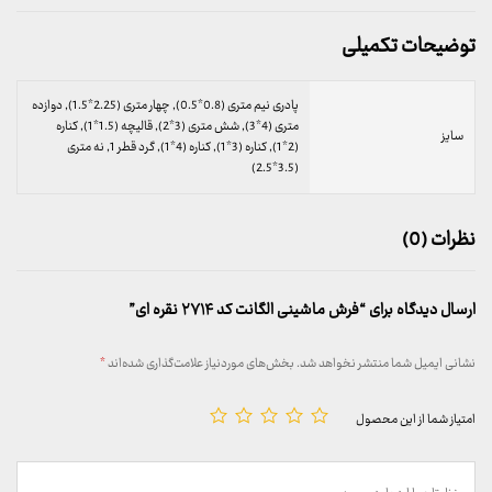
توضیحات تکمیلی
پادری نیم متری (0.8*0.5), چهار متری (2.25*1.5), دوازده
متری (4*3), شش متری (3*2), قالیچه (1.5*1), کناره
سایز
(2*1), کناره (3*1), کناره (4*1), گرد قطر 1, نه متری
(3.5*2.5)
نظرات (0)
ارسال دیدگاه برای “فرش ماشینی الگانت کد ۲۷۱۴ نقره ای”
نشانی ایمیل شما منتشر نخواهد شد.
بخش‌های موردنیاز علامت‌گذاری شده‌اند
*
امتیاز شما از این محصول