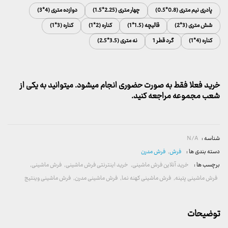
پادری نیم متری (0.8*0.5)
چهار متری (2.25*1.5)
دوازده متری (4*3)
شش متری (3*2)
قالیچه (1.5*1)
کناره (2*1)
کناره (3*1)
کناره (4*1)
گرد قطر 1
نه متری (3.5*2.5)
خرید فعلا فقط به صورت حضوری انجام میشود. میتوانید به یکی از
شعب مجموعه مراجعه کنید.
شناسه :
N/A
دسته بندی ها :
فرش
,
فرش مدرن
برچسب ها :
خرید آنلاین فرش ماشینی
,
خرید اینترنتی فرش ماشینی
,
فرش ماشینی
,
فرش ماشینی پتینه
,
فرش ماشینی کهنه نما
,
فرش ماشینی مدرن
,
فرش ماشینی وینتیج
توضیحات