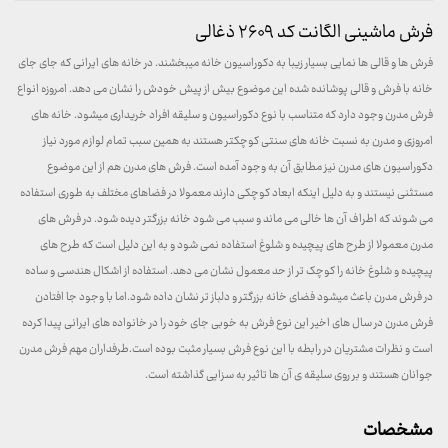
فرش ماشینی الگانت کد ۲۶۰۹ ذغالی
فرش ها و قالی ها نمایی بسیار زیبا به دکوراسیون خانه میبخشند. در خانه های ایرانی که جای جای
خانه با فرش و قالی پوشانده شده این موضوع بیش از پیش خودش را نشان می دهد. امروزه انواع
فرش مدرن وجود دارد که متناسب با نوع دکوراسیون و سلیقه افراد خریداری میشود. خانه های
امروزی و مدرن به نسبت خانه های سنتی کوچکتر هستند به همین سبب تمام لوازم مورد نیاز
دکوراسیون های مدرن نیز مطابق آن به وجود آمده است. فرش های مدرن هم از این موضوع
مستثنی نیستند و به دلیل اینکه ابعاد کوچکی دارند معمولا در فضاهای مختلف به طوری استفاده
می شوند که اطراف آن ها خالی می ماند و سبب می شود خانه بزرگتر دیده شود. در فرش های
مدرن معمولا از طرح های پیچیده و شلوغ استفاده نمی شود و به این دلیل است که طرح های
پیچیده و شلوغ خانه را کوچک تر از حد معمول نشان می دهد. استفاده از اشکال هندسی و ساده
در فرش مدرن باعث میشود فضای خانه بزرگتر و دلباز تر نشان داده شود.اما با وجود جا افتادن
فرش مدرن در سال های اخیر این نوع فرش به خوبی جای خود را در خانواده های ایرانی پیدا کرده
است و نظرات مشتریان در رابطه با این نوع فرش بسیار مثبت بوده است.طرفداران مهم فرش مدرن
جوانان هستند و بر روی سلیقه ی آن ها تاثیر به سزایی گذاشته است.
مشخصات