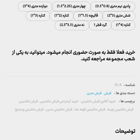
پادری نیم متری (0.8*0.5)
چهار متری (2.25*1.5)
دوازده متری (4*3)
شش متری (3*2)
قالیچه (1.5*1)
کناره (2*1)
کناره (3*1)
کناره (4*1)
گرد قطر 1
نه متری (3.5*2.5)
خرید فعلا فقط به صورت حضوری انجام میشود. میتوانید به یکی از
شعب مجموعه مراجعه کنید.
شناسه :
N/A
دسته بندی ها :
فرش
,
فرش مدرن
برچسب ها :
خرید آنلاین فرش ماشینی
,
خرید اینترنتی فرش ماشینی
,
فرش ماشینی
,
فرش ماشینی پتینه
,
فرش ماشینی کهنه نما
,
فرش ماشینی مدرن
,
فرش ماشینی وینتیج
توضیحات