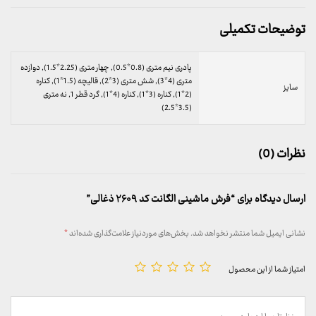
توضیحات تکمیلی
پادری نیم متری (0.8*0.5), چهار متری (2.25*1.5), دوازده
متری (4*3), شش متری (3*2), قالیچه (1.5*1), کناره
سایز
(2*1), کناره (3*1), کناره (4*1), گرد قطر 1, نه متری
(3.5*2.5)
نظرات (0)
ارسال دیدگاه برای “فرش ماشینی الگانت کد ۲۶۰۹ ذغالی”
نشانی ایمیل شما منتشر نخواهد شد.
بخش‌های موردنیاز علامت‌گذاری شده‌اند
*
امتیاز شما از این محصول