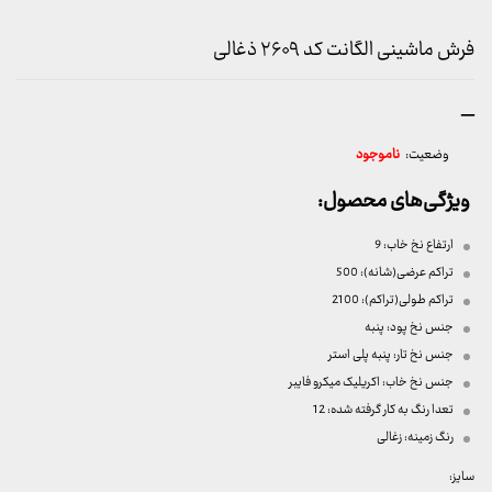
فرش ماشینی الگانت کد ۲۶۰۹ ذغالی
محدوده
–
قیمت:
وضعیت:
ناموجود
699,000 تومان
تا
ویژگی‌های محصول:
19,999,000 تومان
ارتفاع نخ خاب:
9
تراکم عرضی(شانه):
500
تراکم طولی(تراکم): 2100
جنس نخ پود:
پنبه
جنس نخ تار:
پنبه پلی استر
جنس نخ خاب:
اکریلیک میکرو فایبر
تعدا رنگ به کار گرفته شده:
12
رنگ زمینه:
زغالی
سایز: