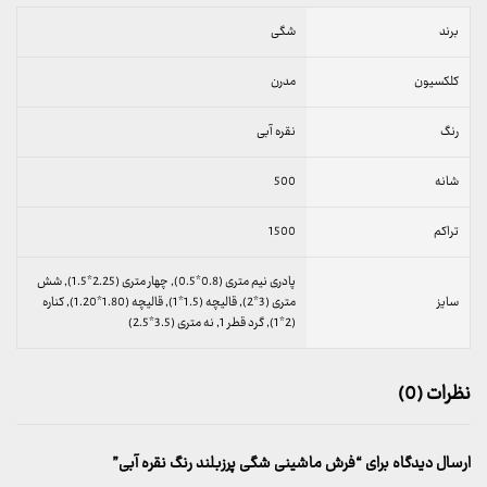
برند
شگی
کلکسیون
مدرن
رنگ
نقره آبی
شانه
500
تراکم
1500
پادری نیم متری (0.8*0.5), چهار متری (2.25*1.5), شش
سایز
متری (3*2), قالیچه (1.5*1), قالیچه (1.80*1.20), کناره
(2*1), گرد قطر 1, نه متری (3.5*2.5)
نظرات (0)
ارسال دیدگاه برای “فرش ماشینی شگی پرزبلند رنگ نقره آبی”