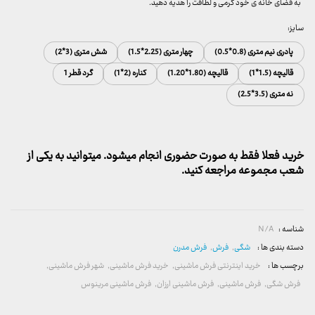
به فضای خانه ی خود گرمی و لطافت را هدیه دهید.
سایز:
پادری نیم متری (0.8*0.5)
چهار متری (2.25*1.5)
شش متری (3*2)
قالیچه (1.5*1)
قالیچه (1.80*1.20)
کناره (2*1)
گرد قطر 1
نه متری (3.5*2.5)
خرید فعلا فقط به صورت حضوری انجام میشود. میتوانید به یکی از
شعب مجموعه مراجعه کنید.
شناسه :
N/A
دسته بندی ها :
شگی
,
فرش
,
فرش مدرن
برچسب ها :
خرید اینترنتی فرش ماشینی
,
خرید فرش ماشینی
,
شهر فرش ماشینی
,
فرش شگی
,
فرش ماشینی
,
فرش ماشینی ارزان
,
فرش ماشینی مرینوس