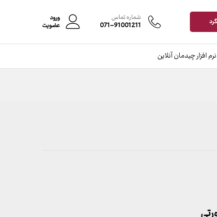
محدوده
–
قیمت:
شماره تماس
ورود
399,000 تومان
گرد
071-91001211
عضویت
تا
7,599,000 تومان
نرم افزار چیدمان آنلاین
رتی