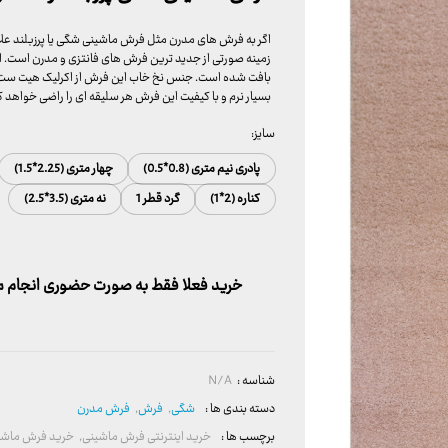
اگر به فرش های مدرن مثل فرش ماشینی شگی یا پرزبلند علاقه
زمینه صورتی از جدید ترین فرش های فانتزی و مدرن است. این 
بافت شده است. جنس نخ خاب این فرش از اکرلیک هیت ست شد
بسیار نرم و با کیفیت این فرش هر سلیقه ای را راضی خواهد 
سایز:
پادری نیم متری (0.8*0.5)
چهار متری (2.25*1.5)
کناره (2*1)
گرد قطر 1
نه متری (3.5*2.5)
خرید فعلا فقط به صورت حضوری انجام می
شناسه :
N/A
دسته بندی ها :
شگی
,
فرش
,
فرش مدرن
برچسب ها :
خرید اینترنتی فرش ماشینی
,
خرید فرش ماشی