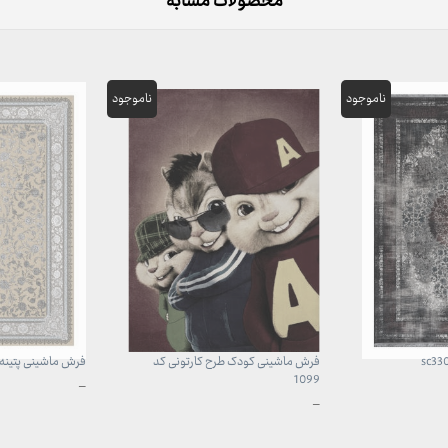
محصولات مشابه
فرش ماشینی کودک طرح کارتونی کد
فرش ماشینی پتینه کد 0
1099
محدوده
–
قیمت:
محدوده
–
3,899,000 تومان
قیمت:
تا
960,000 تومان
29,999,000 تومان
تا