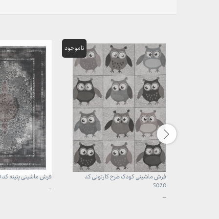
فرش ماشینی کودک طرح کارتونی کد
فرش ماشینی پتینه کد sc330
5020
محدوده
–
قیمت:
محدوده
–
3,899,000 تومان
قیمت:
تا
960,000 تومان
29,999,000 تومان
تا