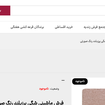
ب
تمع فرش زندیه
خرید اقساطی
برندگان قرعه کشی هفتگی
ی پرزبلند رنگ صورتی
محدوده
–
ناموجود
قیمت:
وضعیت:
ناموجود
399,000 تومان
تا
7,599,000 تومان
فرش ماشینی شگی پرزبلند رنگ صو