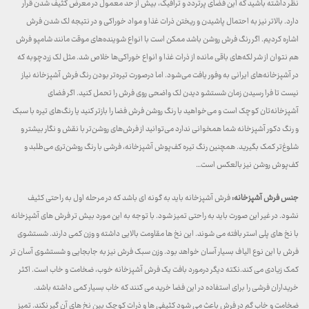
نظر داشته باشید که این فضای پرتردد و ترافیک، بیش از حد معمول در معرض کثیف شدن قرار
دارد. بالاتر نیز به احتمال پاشیدن و ریختن ذرات غذا و مواد خوراکی و در نتیجه لک شدن فرش
اشاره کردیم. اگر رنگ فرش روشن باشد ممکن است با انواع شوینده‌های موقت مانند شامپو فرش
هم نتوان از شر لکه‌های باقی مانده از ذرات غذا و انواع خوراکی‌ها خلاص شد. مثل لک زردچوبه که
در آشپزخانه‌های ایرانی به وفور یافت می‌شود. اما درصورت تیره‌تر بودن رنگ فرش آشپزخانه نیاز
نیست تا فرا رسیدن زمان شستشو دیدن لک واضحی روی فرش را تحمل کنید. اگر فضای
آشپزخانه‌تان کوچک است و می‌خواهید با رنگ روشن فرش فضا را بازتر کنید یا رنگ‌های تیره با سبک
و رنگ دکور آشپزخانه شما همخوانی ندارد می‌توانید از فرش‌های روشن‌تر با نقش و نگار بیشتر و
شلوغ‌تر کمک بگیرید. همچنین رنگ تیره کف‌پوش آشپزخانه، فرشی با رنگ روشن‌تری می‌طلبد و
کف‌پوش روشن نیز بالعکس است…
جنس فرش آشپزخانه:
فرش آشپزخانه باید به گونه ای باشد که در مرحله اول به راحتی کثیف
نشود. در غیر این صورت باید به راحتی تمیز شود. با توجه به این مورد بیش تر فرش های آشپزخانه
با نخ های پلی استر بافته می شوند. این نخ ها مقاومت بالایی داشته و وزن کمی دارند. شستشوی
فرش با این نوع الیاف بسیار آسان خواهد بود. وزن سبک فرش نیز به جابجایی و شستشوی آسان تر
کمک زیادی می کند.نکته دیگر درمورد بافت یک فرش آشپزخانه خوب، ضخامت و خاب است. اکثر
خریداران فرشی را برای استفاده در این فضا خرید می کنند که خاب بسیار کمی داشته باشد.
ضخامت و خاب گم در فرش باعث می شود کثیفی ها و ذرات کوچک بین نخ های آن گیر نکند. تمیز