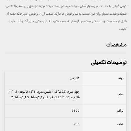
کردن فرشی با خاب کم نیز بسیار آسان خواهد بود. این محصولات نیز با نخ های پلی استر بافته می
شوند و قیمت بسیار ارزان تری نسبت به سایر فرش ها دارند. قیمت ارزان تر فرش آشپزخانه نکته ای
قابل توجه است. زیرا ممکن است پس از مدتی تصمیم بگیرید فرش دیگری برای آشپزخانه خرید
کنید…
مشخصات
توضیحات تکمیلی
برند
کلاریس
چهار متری (2.25*1.5), شش متری (3*2), قالیچه (1.5*1),
سایز
قالیچه (1.80*1.20), گرد قطر 1, گرد قطر 1.5, گرد قطر 2
تراکم
3300
شانه
700