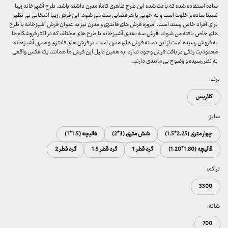
ساده استفاده شده که باعث شده این طرح ظاهری کاملا مدرن داشته باشد. طرح آشپزخانه زیبا
نسبتا ساده و خلوت است و به خوبی با هر فضایی ست می شود. این فرش زیبا انتخابی بی نظیر
برای افراد خاص پسند است. امروزه فرش های فانتزی و مدرن نیز به عنوان فرش آشپزخانه با طرح
های خاص بافته می شوند.
ف
رش سه بعدی آشپزخانه با طرح های مختلف که در اکثر فروشگاه ها
به فروش رسیده است از این دسته فرش های مدرن است. در فرش های فانتزی و مدرن آشپزخانه
محدودیت رنگی در بافت فرش وجود ندارد. به همین دلیل این فرش ها همانند یک عکس واقعی
به نظر رسیده و وضوح بی مانندی دارند…
برند:
کلاریس
سایز:
چهار متری (2.25*1.5)
شش متری (3*2)
قالیچه (1.5*1)
قالیچه (1.80*1.20)
گرد قطر 1
گرد قطر 1.5
گرد قطر 2
تراکم:
3300
شانه:
700