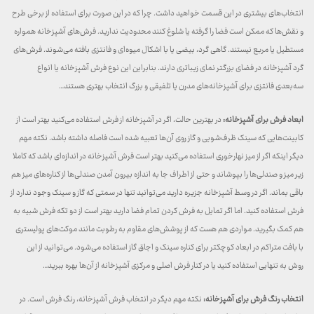
انتخاب‌های بیشتری در این قسمت خواهید داشت. چرا که در این صورت برای استفاده از برخی طرح
و نقش‌ها که ممکن است فضا را گرفته یا شلوغ کنند محدودیت ندارید. فرش‌های آشپزخانه همواره
مستطیل یا مربع نیستند. گاهی گرد، بیضی یا با اشکال میوه‌ای و فانتزی بافته می‌شوند. فرش‌های
گرد آشپزخانه در فضای بزرگتر نمای زیباتری دارند. بنابراین این نوع فرش آشپزخانه یا انواع
سه‌بعدی فانتزی برای آشپزخانه‌های مدرن یا تلفیقی و بزرگ انتخاب بهتری هستند…
ابعاد فرش برای آشپزخانه:
در بهترین حالت، اگر در آشپزخانه از فرش استفاده می‌کنید بهتر است از
کابینت‌هایی که سینک ظرف‌شویی و گاز روی آن‌ها تعبیه شده است فاصله داشته باشد. نکته‌ مهم
دیگر اینکه اگر از میز نهارخوری استفاده می‌کنید بهتر است فرش آشپزخانه در اندازه‌ای باشد که کاملا
زیر میز و صندلی‌ها را بپوشاند و حتی از اطراف جا به اندازه بیرون آمدن صندلی‌ها از کناره‌های میز هم
باقی بماند. اگر در وسط آشپزخانه جزیره دارید می‌توانید تنها در سمتی که گاز و سینک وجود ندارد از
فرش استفاده کنید. اما اگر تمایل به فرش کردن تمام فضا دارید بهتر است از دو تکه فرش شبیه به
هم کمک بگیرید. مواردی هم هست که از پوشش‌های مقاوم به رطوبت مانند موکت‌های پولیستری
با بافت متراکم در ابعاد کوچکتر برای کناره سینک و اجاق گاز استفاده می‌شود. می‌توانید از این
روش به تنهایی استفاده کنید یا در کنار فرش اصلی و مرکزی آشپزخانه از آن‌ها بهره ببرید…
انتخاب رنگ فرش برای آشپزخانه:
نکته مهم دیگر در انتخاب فرش آشپزخانه، رنگ فرش است. در