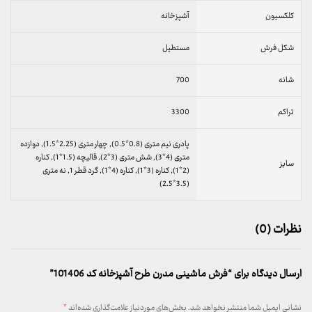
کلکسیون
آشپزخانه
شکل فرش
مستطیل
شانه
700
تراکم
3300
پادری نیم متری (0.8*0.5), چهار متری (2.25*1.5), دوازده
متری (4*3), شش متری (3*2), قالیچه (1.5*1), کناره
سایز
(2*1), کناره (3*1), کناره (4*1), گرد قطر 1, نه متری
(3.5*2.5)
نظرات (0)
ارسال دیدگاه برای “فرش ماشینی مدرن طرح آشپزخانه کد 101406”
نشانی ایمیل شما منتشر نخواهد شد.
بخش‌های موردنیاز علامت‌گذاری شده‌اند
*