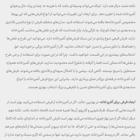
نکته مثبت دیگر هم دارد. اینکه می‌تواند وسیله‌ای باشد که با هزینه نه چندان زیاد حال و هوای
آشپزخانه شما را تغییر دهد. برای ایجاد این تغییرات می‌توانید از انواع فرش‌هایی که این روزها
مخصوص آشپزخانه‌ها بافته می‌شوند استفاده کنید. مدل‌های مختلف فرش‌ از نوع ماشینی فانتزی
و سه‌بعدی در ابعاد کوچک به تازگی وارد بازار شده‌است که طرح و نقش‌هایی مناسب آشپزخانه
دارند. فرش فرهی تنوع زیادی در این سبک فرش‌های آشپزخانه دارد. می‌توانید این طرح و نقش‌ها
را هماهنگ با دکور سنتی یا مدرن خود انتخاب نمایید. اگر از آشپزخانه بزرگی برخوردارید حق
انتخاب‌های بیشتری در این قسمت خواهید داشت. چرا که در این صورت برای استفاده از برخی طرح
و نقش‌ها که ممکن است فضا را گرفته یا شلوغ کنند محدودیت ندارید. فرش‌های آشپزخانه همواره
مستطیل یا مربع نیستند. گاهی گرد، بیضی یا با اشکال میوه‌ای و فانتزی بافته می‌شوند. فرش‌های
گرد آشپزخانه در فضای بزرگتر نمای زیباتری دارند. بنابراین این نوع فرش آشپزخانه یا انواع
سه‌بعدی فانتزی برای آشپزخانه‌های مدرن یا تلفیقی و بزرگ انتخاب بهتری هستند.
ابعاد فرش برای آشپزخانه:
در بهترین حالت، اگر در آشپزخانه از فرش استفاده می‌کنید بهتر است از
کابینت‌هایی که سینک ظرف‌شویی و گاز روی آن‌ها تعبیه شده است فاصله داشته باشد. نکته‌ مهم
دیگر اینکه اگر از میز نهارخوری استفاده می‌کنید بهتر است فرش آشپزخانه در اندازه‌ای باشد که کاملا
زیر میز و صندلی‌ها را بپوشاند و حتی از اطراف جا به اندازه بیرون آمدن صندلی‌ها از کناره‌های میز هم
باقی بماند. اگر در وسط آشپزخانه جزیره دارید می‌توانید تنها در سمتی که گاز و سینک وجود ندارد از