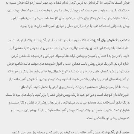
فرش استفاده کنید. اما اگر تمایل به فرش کردن تمام فضا دارید بهتر است از دو تکه فرش شبیه به
هم کمک بگیرید. مواردی هم هست که از پوشش‌های مقاوم به رطوبت مانند موکت‌های پولیستری
با بافت متراکم در ابعاد کوچکتر برای کناره سینک و اجاق گاز استفاده می‌شود. می‌توانید از این
روش به تنهایی استفاده کنید یا در کنار فرش اصلی و مرکزی آشپزخانه از آن‌ها بهره ببرید.
انتخاب رنگ فرش برای آشپزخانه:
نکته مهم دیگر در انتخاب فرش آشپزخانه، رنگ فرش است. در
نظر داشته باشید که این فضای پرتردد و ترافیک، بیش از حد معمول در معرض کثیف شدن قرار
دارد. بالاتر نیز به احتمال پاشیدن و ریختن ذرات غذا و مواد خوراکی و در نتیجه لک شدن فرش
اشاره کردیم. اگر رنگ فرش روشن باشد ممکن است با انواع شوینده‌های موقت مانند شامپو فرش
هم نتوان از شر لکه‌های باقی مانده از ذرات غذا و انواع خوراکی‌ها خلاص شد. مثل لک زردچوبه که
در آشپزخانه‌های ایرانی به وفور یافت می‌شود. اما درصورت تیره‌تر بودن رنگ فرش آشپزخانه نیاز
نیست تا فرا رسیدن زمان شستشو دیدن لک واضحی روی فرش را تحمل کنید. اگر فضای
آشپزخانه‌تان کوچک است و می‌خواهید با رنگ روشن فرش فضا را بازتر کنید یا رنگ‌های تیره با سبک
و رنگ دکور آشپزخانه شما همخوانی ندارد می‌توانید از فرش‌های روشن‌تر با نقش و نگار بیشتر و
شلوغ‌تر کمک بگیرید. همچنین رنگ تیره کف‌پوش آشپزخانه، فرشی با رنگ روشن‌تری می‌طلبد و
کف‌پوش روشن نیز بالعکس است.
جنس فرش آشپزخانه:
فرش آشپزخانه باید به گونه ای باشد که در مرحله اول به راحتی کثیف