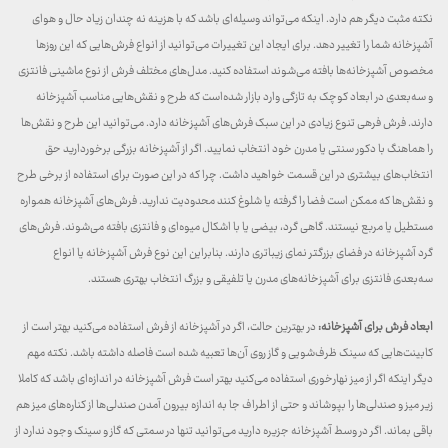
نکته مثبت دیگر هم دارد. اینکه می‌تواند وسیله‌ای باشد که با هزینه نه چندان زیاد حال و هوای
آشپزخانه شما را تغییر دهد. برای ایجاد این تغییرات می‌توانید از انواع فرش‌هایی که این روزها
مخصوص آشپزخانه‌ها بافته می‌شوند استفاده کنید. مدل‌های مختلف فرش‌ از نوع ماشینی فانتزی
و سه‌بعدی در ابعاد کوچک به تازگی وارد بازار شده‌است که طرح و نقش‌هایی مناسب آشپزخانه
دارند. فرش فرهی تنوع زیادی در این سبک فرش‌های آشپزخانه دارد. می‌توانید این طرح و نقش‌ها
را هماهنگ با دکور سنتی یا مدرن خود انتخاب نمایید. اگر از آشپزخانه بزرگی برخوردارید حق
انتخاب‌های بیشتری در این قسمت خواهید داشت. چرا که در این صورت برای استفاده از برخی طرح
و نقش‌ها که ممکن است فضا را گرفته یا شلوغ کنند محدودیت ندارید. فرش‌های آشپزخانه همواره
مستطیل یا مربع نیستند. گاهی گرد، بیضی یا با اشکال میوه‌ای و فانتزی بافته می‌شوند. فرش‌های
گرد آشپزخانه در فضای بزرگتر نمای زیباتری دارند. بنابراین این نوع فرش آشپزخانه یا انواع
سه‌بعدی فانتزی برای آشپزخانه‌های مدرن یا تلفیقی و بزرگ انتخاب بهتری هستند.
ابعاد فرش برای آشپزخانه:
در بهترین حالت، اگر در آشپزخانه از فرش استفاده می‌کنید بهتر است از
کابینت‌هایی که سینک ظرف‌شویی و گاز روی آن‌ها تعبیه شده است فاصله داشته باشد. نکته‌ مهم
دیگر اینکه اگر از میز نهارخوری استفاده می‌کنید بهتر است فرش آشپزخانه در اندازه‌ای باشد که کاملا
زیر میز و صندلی‌ها را بپوشاند و حتی از اطراف جا به اندازه بیرون آمدن صندلی‌ها از کناره‌های میز هم
باقی بماند. اگر در وسط آشپزخانه جزیره دارید می‌توانید تنها در سمتی که گاز و سینک وجود ندارد از