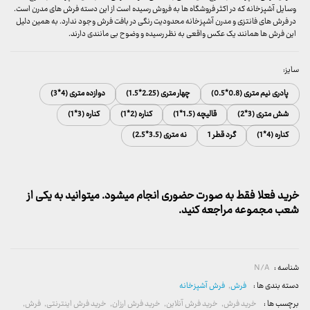
وسایل آشپزخانه که در اکثر فروشگاه ها به فروش رسیده است از این دسته فرش های مدرن است.
در فرش های فانتزی و مدرن آشپزخانه محدودیت رنگی در بافت فرش وجود ندارد. به همین دلیل
این فرش ها همانند یک عکس واقعی به نظر رسیده و وضوح بی مانندی دارند.
سایز:
پادری نیم متری (0.8*0.5)
چهار متری (2.25*1.5)
دوازده متری (4*3)
شش متری (3*2)
قالیچه (1.5*1)
کناره (2*1)
کناره (3*1)
کناره (4*1)
گرد قطر 1
نه متری (3.5*2.5)
خرید فعلا فقط به صورت حضوری انجام میشود. میتوانید به یکی از
شعب مجموعه مراجعه کنید.
شناسه :
N/A
دسته بندی ها :
فرش
,
فرش آشپزخانه
برچسب ها :
خرید فرش
,
خرید فرش آنلاین
,
خرید فرش ارزان
,
خرید فرش اینترنتی
,
فرش
,