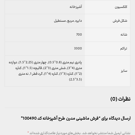
کلکسیون
آشپزخانه
شکل فرش
دایره, مربع, مستطیل
شانه
700
تراکم
3300
پادری نیم متری (0.8*0.5), چهار متری (2.25*1.5), دوازده
متری (4*3), شش متری (3*2), قالیچه (1.5*1), کناره
سایز
(2*1), کناره (3*1), کناره (4*1), گرد قطر 1, نه متری
(3.5*2.5)
نظرات (0)
ارسال دیدگاه برای “فرش ماشینی مدرن طرح آشپزخانه کد 100490”
نشانی ایمیل شما منتشر نخواهد شد.
بخش‌های موردنیاز علامت‌گذاری شده‌اند
*