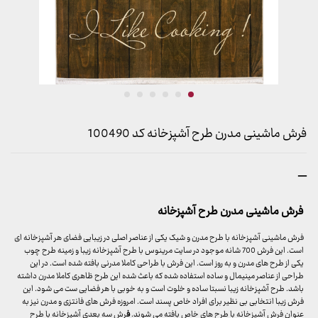
فرش ماشینی مدرن طرح آشپزخانه کد 100490
محدوده
–
قیمت:
599,000 تومان
فرش ماشینی مدرن طرح آشپزخانه
تا
15,999,000 تومان
فرش ماشینی آشپزخانه با طرح مدرن و شیک یکی از عناصر اصلی در زیبایی فضای هر آشپزخانه ای
است. این فرش 700 شانه موجود در سایت مرینوس با طرح آشپزخانه زیبا و زمینه طرح چوب
یکی از طرح های مدرن و به روز است. این فرش با طراحی کاملا مدرنی بافته شده است. در این
طراحی از عناصر مینیمال و ساده استفاده شده که باعث شده این طرح ظاهری کاملا مدرن داشته
باشد. طرح آشپزخانه زیبا نسبتا ساده و خلوت است و به خوبی با هر فضایی ست می شود. این
فرش زیبا انتخابی بی نظیر برای افراد خاص پسند است. امروزه فرش های فانتزی و مدرن نیز به
عنوان فرش آشپزخانه با طرح های خاص بافته می شوند.
ف
رش سه بعدی آشپزخانه با طرح