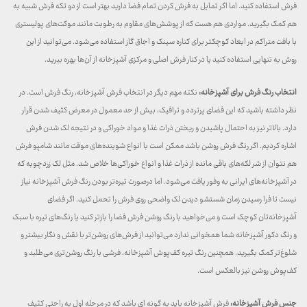
فرش استفاده کنید. اما اگر تمایل به فرش کردن تمام فضا دارید بهتر است از دو تکه فرش شبیه به
هم کمک بگیرید. مواردی هم هست که از پوشش‌های مقاوم به رطوبت مانند موکت‌های پولیستری
با بافت متراکم در ابعاد کوچکتر برای کناره سینک و اجاق گاز استفاده می‌شود. می‌توانید از این
روش به تنهایی استفاده کنید یا در کنار فرش اصلی و مرکزی آشپزخانه از آن‌ها بهره ببرید.
انتخاب رنگ فرش برای آشپزخانه:
نکته مهم دیگر در انتخاب فرش آشپزخانه، رنگ فرش است. در
نظر داشته باشید که این فضای پرتردد و ترافیک، بیش از حد معمول در معرض کثیف شدن قرار
دارد. بالاتر نیز به احتمال پاشیدن و ریختن ذرات غذا و مواد خوراکی و در نتیجه لک شدن فرش
اشاره کردیم. اگر رنگ فرش روشن باشد ممکن است با انواع شوینده‌های موقت مانند شامپو فرش
هم نتوان از شر لکه‌های باقی مانده از ذرات غذا و انواع خوراکی‌ها خلاص شد. مثل لک زردچوبه که
در آشپزخانه‌های ایرانی به وفور یافت می‌شود. اما درصورت تیره‌تر بودن رنگ فرش آشپزخانه نیاز
نیست تا فرا رسیدن زمان شستشو دیدن لک واضحی روی فرش را تحمل کنید. اگر فضای
آشپزخانه‌تان کوچک است و می‌خواهید با رنگ روشن فرش فضا را بازتر کنید یا رنگ‌های تیره با سبک
و رنگ دکور آشپزخانه شما همخوانی ندارد می‌توانید از فرش‌های روشن‌تر با نقش و نگار بیشتر و
شلوغ‌تر کمک بگیرید. همچنین رنگ تیره کف‌پوش آشپزخانه، فرشی با رنگ روشن‌تری می‌طلبد و
کف‌پوش روشن نیز بالعکس است.
جنس فرش آشپزخانه:
فرش آشپزخانه باید به گونه ای باشد که در مرحله اول به راحتی کثیف