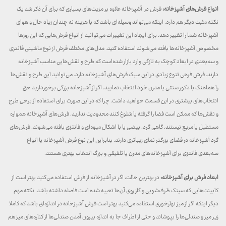
انواع فرش‌های آشپزخانه:
فرش در آشپزخانه علاوه بر مزیت‌های بسیاری که برای آن ذکر شد یک
نکته مثبت دیگر هم دارد. اینکه می‌تواند وسیله‌ای باشد که با هزینه نه چندان زیاد حال و هوای
آشپزخانه شما را تغییر دهد. برای ایجاد این تغییرات می‌توانید از انواع فرش‌هایی که این روزها
مخصوص آشپزخانه‌ها بافته می‌شوند استفاده کنید. مدل‌های مختلف فرش‌ از نوع ماشینی فانتزی
و سه‌بعدی در ابعاد کوچک به تازگی وارد بازار شده‌است که طرح و نقش‌هایی مناسب آشپزخانه
دارند. فرش فرهی تنوع زیادی در این سبک فرش‌های آشپزخانه دارد. می‌توانید این طرح و نقش‌ها
را هماهنگ با دکور سنتی یا مدرن خود انتخاب نمایید. اگر از آشپزخانه بزرگی برخوردارید حق
انتخاب‌های بیشتری در این قسمت خواهید داشت. چرا که در این صورت برای استفاده از برخی طرح
و نقش‌ها که ممکن است فضا را گرفته یا شلوغ کنند محدودیت ندارید. فرش‌های آشپزخانه همواره
مستطیل یا مربع نیستند. گاهی گرد، بیضی یا با اشکال میوه‌ای و فانتزی بافته می‌شوند. فرش‌های
گرد آشپزخانه در فضای بزرگتر نمای زیباتری دارند. بنابراین این نوع فرش آشپزخانه یا انواع
سه‌بعدی فانتزی برای آشپزخانه‌های مدرن یا تلفیقی و بزرگ انتخاب بهتری هستند.
ابعاد فرش برای آشپزخانه:
در بهترین حالت، اگر در آشپزخانه از فرش استفاده می‌کنید بهتر است از
کابینت‌هایی که سینک ظرف‌شویی و گاز روی آن‌ها تعبیه شده است فاصله داشته باشد. نکته‌ مهم
دیگر اینکه اگر از میز نهارخوری استفاده می‌کنید بهتر است فرش آشپزخانه در اندازه‌ای باشد که کاملا
زیر میز و صندلی‌ها را بپوشاند و حتی از اطراف جا به اندازه بیرون آمدن صندلی‌ها از کناره‌های میز هم