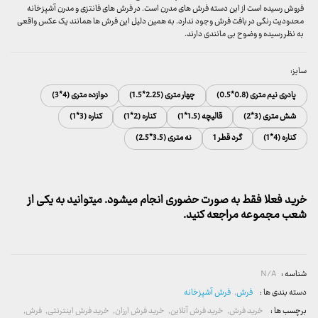
فروش رسیده است از این دسته فرش های مدرن است. در فرش های فانتزی و مدرن آشپزخانه
محدودیت رنگی در بافت فرش وجود ندارد. به همین دلیل این فرش ها همانند یک عکس واقعی
به نظر رسیده و وضوح بی مانندی دارند.
سایز:
پادری نیم متری (0.8*0.5)
چهار متری (2.25*1.5)
دوازده متری (4*3)
شش متری (3*2)
قالیچه (1.5*1)
کناره (2*1)
کناره (3*1)
کناره (4*1)
گرد قطر 1
نه متری (3.5*2.5)
خرید فعلا فقط به صورت حضوری انجام میشود. میتوانید به یکی از
شعب مجموعه مراجعه کنید.
شناسه :
N/A
دسته بندی ها :
فرش
,
فرش آشپزخانه
برچسب ها :
خرید فرش
,
خرید فرش آنلاین
,
خرید فرش ارزان
,
خرید فرش اینترنتی
,
فرش
,