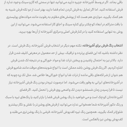
باقی بماند. اگر در وسط آشپزخانه جزیره دارید می‌توانید تنها در سمتی که گاز و سینک وجود ندارد از
فرش استفاده کنید. اما اگر تمایل به فرش کردن تمام فضا دارید بهتر است از دو تکه فرش شبیه به
هم کمک بگیرید. مواردی هم هست که از پوشش‌های مقاوم به رطوبت مانند موکت‌های پولیستری
با بافت متراکم در ابعاد کوچکتر برای کناره سینک و اجاق گاز استفاده می‌شود. می‌توانید از این
روش به تنهایی استفاده کنید یا در کنار فرش اصلی و مرکزی آشپزخانه از آن‌ها بهره ببرید.
انتخاب رنگ فرش برای آشپزخانه:
نکته مهم دیگر در انتخاب فرش آشپزخانه، رنگ فرش است. در
نظر داشته باشید که این فضای پرتردد و ترافیک، بیش از حد معمول در معرض کثیف شدن قرار
دارد. بالاتر نیز به احتمال پاشیدن و ریختن ذرات غذا و مواد خوراکی و در نتیجه لک شدن فرش
اشاره کردیم. اگر رنگ فرش روشن باشد ممکن است با انواع شوینده‌های موقت مانند شامپو فرش
هم نتوان از شر لکه‌های باقی مانده از ذرات غذا و انواع خوراکی‌ها خلاص شد. مثل لک زردچوبه که
در آشپزخانه‌های ایرانی به وفور یافت می‌شود. اما درصورت تیره‌تر بودن رنگ فرش آشپزخانه نیاز
نیست تا فرا رسیدن زمان شستشو دیدن لک واضحی روی فرش را تحمل کنید. اگر فضای
آشپزخانه‌تان کوچک است و می‌خواهید با رنگ روشن فرش فضا را بازتر کنید یا رنگ‌های تیره با سبک
و رنگ دکور آشپزخانه شما همخوانی ندارد می‌توانید از فرش‌های روشن‌تر با نقش و نگار بیشتر و
شلوغ‌تر کمک بگیرید. همچنین رنگ تیره کف‌پوش آشپزخانه، فرشی با رنگ روشن‌تری می‌طلبد و
کف‌پوش روشن نیز بالعکس است.