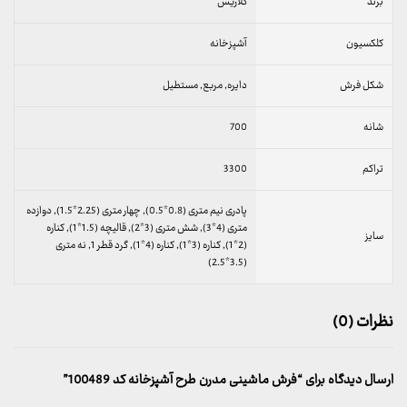
برند
کلاریس
کلکسیون
آشپزخانه
شکل فرش
دایره, مربع, مستطیل
شانه
700
تراکم
3300
پادری نیم متری (0.8*0.5), چهار متری (2.25*1.5), دوازده
متری (4*3), شش متری (3*2), قالیچه (1.5*1), کناره
سایز
(2*1), کناره (3*1), کناره (4*1), گرد قطر 1, نه متری
(3.5*2.5)
نظرات (0)
ارسال دیدگاه برای “فرش ماشینی مدرن طرح آشپزخانه کد 100489”