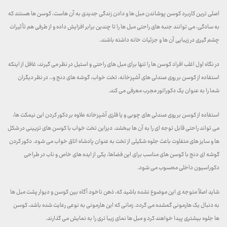
اصلی ترین کاربرد کوسن پوشاندن مبل ها و دادن زندگی جدیدی به آن هاست، کوسن ها هستند که
به سادگی، می توانند جنبه های راحتی مبل ها را تا چندین برابر افزایش داده و از طرفی هم تأثیرات
چشم گیری در زیبایی آن ها و جزئیات خانه داشته باشند.
در نگاه اول اغلب افراد کوسن ها را تنها برای مبل های راحتی و استیل در نظر می گیرند، غافل از اینکه
استفاده از کوسن بر روی صندلی های آشپزخانه، تخت خواب، گوشه های دنج و… در نظر دیگران
شما را به عنوان یک دکوراتور مجرب معرفی می کند.
استفاده از کوسن بر روی صندلی های چوبی و یا فلزی آشپزخانه علاوه بر دکور کردن این نیمکت ها،
می تواند راحتی قابل توجه ای را به آن ها ببخشد. دیزاین تخت خواب با کوسن های تزیینی در شکل
ها و سایز های متفاوت باعث جلوه شکیلی از تخت به عنوان پادشاه اتاق خواب می شود. دکور کردن
گوشه ای دنج با کوسن های مناسب برای این فضاها، یکی از ایده های خاص و ناب در طراحی
دکوراسیون داخلی محسوب می شود.
شاید اصلاً متوجه ی این موضوع نشده باشید که، ذهن ناخود آگاه بین کوسن و دیوار پشت مبل ها
به دنبال یک هارمونی گمشده می گردد. زمانی که این هارمونی به نوعی رعایت شده باشد، کوسن
ها جلوه بیشتری پیدا خواهند کرد و مبل ها نمای زیبا تری را به نمایش می گذارند.