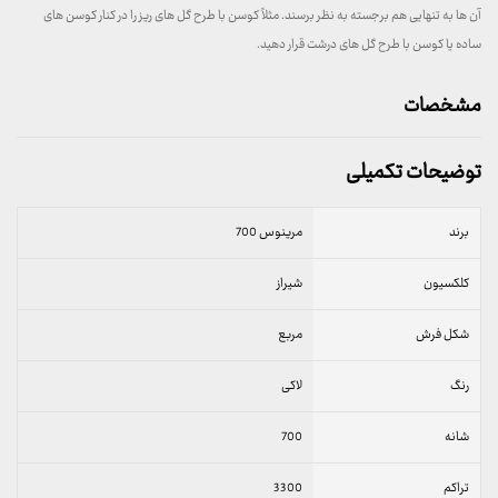
آن ها به تنهایی هم برجسته به نظر برسند. مثلاً کوسن با طرح گل های ریز را در کنار کوسن های
ساده یا کوسن با طرح گل های درشت قرار دهید.
مشخصات
توضیحات تکمیلی
برند
مرینوس 700
کلکسیون
شیراز
شکل فرش
مربع
رنگ
لاکی
شانه
700
تراکم
3300