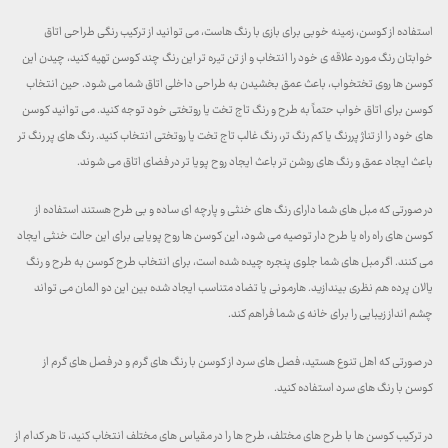
استفاده از کوسن، زمینه خوبی برای بازی با رنگ هاست، می توانید از ترکیب رنگی طراحی اتاق
خوابتان رنگ مورد علاقه ی خود را انتخاب و از تن تیره تر این رنگ چند کوسن تهیه کنید، چیدن این
کوسن ها روی تختخواب، باعث عمق بخشیدن به طراحی داخلی اتاق شما می شود. حین انتخاب
کوسن برای اتاق خواب حتماً به طرح و رنگ تاج تخت یا روتختی خود توجه کنید. می توانید کوسن
های خود را از تناژ پررنگ یا کم رنگ تر، رنگ غالب تاج تخت یا روتختی انتخاب کنید. رنگ های پر رنگ تر
باعث ایجاد عمق و رنگ های روشن تر باعث ایجاد روح پویا تر در فضای اتاق می شوند.
در صورتی که مبل های شما دارای رنگ های خنثی و پارچه ای ساده و بی طرح هستند استفاده از
کوسن های راه راه یا طرح دار توصیه می شود، این کوسن ها روح پویایی برای این حالت خنثی ایجاد
می کنند. اگر مبل های شما جلوی پنجره چیده شده است، برای انتخاب طرح کوسن به طرح و رنگ
یالان پرده هم نظری بیندازید. هارمونی یا تضاد متناسب ایجاد شده بین این دو المان می تواند
چشم انداز زیبایی را برای خانه ی شما فراهم کند.
در صورتی که اهل تنوع هستید، فصل های سرد از کوسن با رنگ های گرم و در فصل های گرم از
کوسن با رنگ های سرد استفاده کنید.
در ترکیب کوسن ها با طرح های مختلف، طرح ها را در مقیاس های مختلف انتخاب کنید، تا هر کدام از