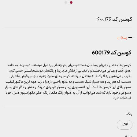
کوسن کد ۶۰۰۱79
محدوده
–
(-5%)
قیمت:
599,000 تومان
کوسن کد 600179
تا
699,000 تومان
کوسن ها بخشی از دیزاین مبلمان هستند و زیبایی دوچندانی به مبل میدهند. کوسن‌ها به خانه
عمق، بُعد و زیبایی می‌بخشند و با دنیایی از نقش‌های زیبا و رنگ‌های دوست‌داشتنی حسی گرم،
خوب و دل‌نشین به افراد خانه منتقل می‌کنند. کوسن های سایت زندیه از جنس فرش ماشینی
هستند؛ که هم زیبا و هم بسیار شیک هستند و به علاوه راحتی لازم را دارند. مهم ترین فاکتور کیفیت
بسیار بالای این کوسن ها است. این اکسسوری زیبا و بسیار کاربردی در رنگ و نقش و نگار های بسیار
متنوعی وجود دارد که شما می‌توانید از آن به عنوان رنگ مکمل رنگ اصلی دکوراسیون منزل خود
استفاده کنید.
رنگ:
لاکی
سایز: