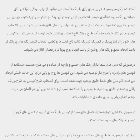
استفاده از کوسن، زمینه خوبی برای بازی با رنگ هاست، می توانید از ترکیب رنگی طراحی اتاق
خوابتان رنگ مورد علاقه ی خود را انتخاب و از تن تیره تر این رنگ چند کوسن تهیه کنید، چیدن این
کوسن ها روی تختخواب، باعث عمق بخشیدن به طراحی داخلی اتاق شما می شود. حین انتخاب
کوسن برای اتاق خواب حتماً به طرح و رنگ تاج تخت یا روتختی خود توجه کنید. می توانید کوسن
های خود را از تناژ پررنگ یا کم رنگ تر، رنگ غالب تاج تخت یا روتختی انتخاب کنید. رنگ های پر رنگ تر
باعث ایجاد عمق و رنگ های روشن تر باعث ایجاد روح پویا تر در فضای اتاق می شوند.
در صورتی که مبل های شما دارای رنگ های خنثی و پارچه ای ساده و بی طرح هستند استفاده از
کوسن های راه راه یا طرح دار توصیه می شود، این کوسن ها روح پویایی برای این حالت خنثی ایجاد
می کنند. اگر مبل های شما جلوی پنجره چیده شده است، برای انتخاب طرح کوسن به طرح و رنگ
یالان پرده هم نظری بیندازید. هارمونی یا تضاد متناسب ایجاد شده بین این دو المان می تواند
چشم انداز زیبایی را برای خانه ی شما فراهم کند.
در صورتی که اهل تنوع هستید، فصل های سرد از کوسن با رنگ های گرم و در فصل های گرم از
کوسن با رنگ های سرد استفاده کنید.
در ترکیب کوسن ها با طرح های مختلف، طرح ها را در مقیاس های مختلف انتخاب کنید، تا هر کدام از