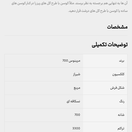
آن ها به تنهایی هم برجسته به نظر برسند. مثلاً کوسن با طرح گل های ریز را در کنار کوسن های
ساده یا کوسن با طرح گل های درشت قرار دهید.
مشخصات
توضیحات تکمیلی
برند
مرینوس 700
کلکسیون
شیراز
شکل فرش
مربع
رنگ
نسکافه ای
شانه
700
تراکم
3300