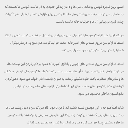
اصلی ترین کاربرد کوسن پوشاندن مبل ها و دادن زندگی جدیدی به آن هاست، کوسن ها هستند که
به سادگی، می توانند جنبه های راحتی مبل ها را تا چندین برابر افزایش داده و از طرفی هم تأثیرات
چشم گیری در زیبایی آن ها و جزئیات خانه داشته باشند.
در نگاه اول اغلب افراد کوسن ها را تنها برای مبل های راحتی و استیل در نظر می گیرند، غافل از اینکه
استفاده از کوسن بر روی صندلی های آشپزخانه، تخت خواب، گوشه های دنج و… در نظر دیگران
شما را به عنوان یک دکوراتور مجرب معرفی می کند.
استفاده از کوسن بر روی صندلی های چوبی و یا فلزی آشپزخانه علاوه بر دکور کردن این نیمکت ها،
می تواند راحتی قابل توجه ای را به آن ها ببخشد. دیزاین تخت خواب با کوسن های تزیینی در شکل
ها و سایز های متفاوت باعث جلوه شکیلی از تخت به عنوان پادشاه اتاق خواب می شود. دکور کردن
گوشه ای دنج با کوسن های مناسب برای این فضاها، یکی از ایده های خاص و ناب در طراحی
دکوراسیون داخلی محسوب می شود.
شاید اصلاً متوجه ی این موضوع نشده باشید که، ذهن ناخود آگاه بین کوسن و دیوار پشت مبل ها
به دنبال یک هارمونی گمشده می گردد. زمانی که این هارمونی به نوعی رعایت شده باشد، کوسن
ها جلوه بیشتری پیدا خواهند کرد و مبل ها نمای زیبا تری را به نمایش می گذارند.