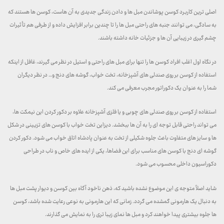
اصلی ترین کاربرد کوسن پوشاندن مبل ها و دادن زندگی جدیدی به آن هاست، کوسن ها هستند که
به سادگی، می توانند جنبه های راحتی مبل ها را تا چندین برابر افزایش داده و از طرفی هم تأثیرات
چشم گیری در زیبایی آن ها و جزئیات خانه داشته باشند.
در نگاه اول اغلب افراد کوسن ها را تنها برای مبل های راحتی و استیل در نظر می گیرند، غافل از اینکه
استفاده از کوسن بر روی صندلی های آشپزخانه، تخت خواب، گوشه های دنج و… در نظر دیگران
شما را به عنوان یک دکوراتور مجرب معرفی می کند.
استفاده از کوسن بر روی صندلی های چوبی و یا فلزی آشپزخانه علاوه بر دکور کردن این نیمکت ها،
می تواند راحتی قابل توجه ای را به آن ها ببخشد. دیزاین تخت خواب با کوسن های تزیینی در شکل
ها و سایز های متفاوت باعث جلوه شکیلی از تخت به عنوان پادشاه اتاق خواب می شود. دکور کردن
گوشه ای دنج با کوسن های مناسب برای این فضاها، یکی از ایده های خاص و ناب در طراحی
دکوراسیون داخلی محسوب می شود.
شاید اصلاً متوجه ی این موضوع نشده باشید که، ذهن ناخود آگاه بین کوسن و دیوار پشت مبل ها
به دنبال یک هارمونی گمشده می گردد. زمانی که این هارمونی به نوعی رعایت شده باشد، کوسن
ها جلوه بیشتری پیدا خواهند کرد و مبل ها نمای زیبا تری را به نمایش می گذارند.