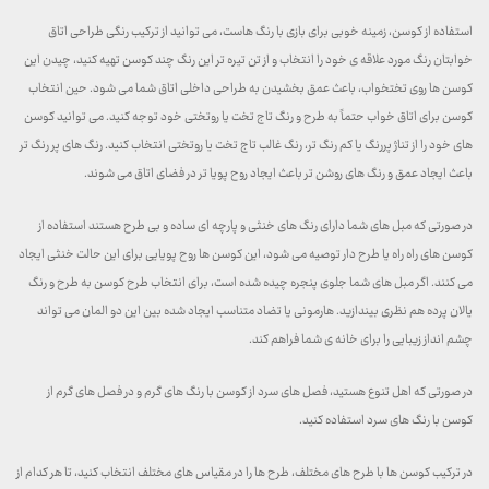
استفاده از کوسن، زمینه خوبی برای بازی با رنگ هاست، می توانید از ترکیب رنگی طراحی اتاق
خوابتان رنگ مورد علاقه ی خود را انتخاب و از تن تیره تر این رنگ چند کوسن تهیه کنید، چیدن این
کوسن ها روی تختخواب، باعث عمق بخشیدن به طراحی داخلی اتاق شما می شود. حین انتخاب
کوسن برای اتاق خواب حتماً به طرح و رنگ تاج تخت یا روتختی خود توجه کنید. می توانید کوسن
های خود را از تناژ پررنگ یا کم رنگ تر، رنگ غالب تاج تخت یا روتختی انتخاب کنید. رنگ های پر رنگ تر
باعث ایجاد عمق و رنگ های روشن تر باعث ایجاد روح پویا تر در فضای اتاق می شوند.
در صورتی که مبل های شما دارای رنگ های خنثی و پارچه ای ساده و بی طرح هستند استفاده از
کوسن های راه راه یا طرح دار توصیه می شود، این کوسن ها روح پویایی برای این حالت خنثی ایجاد
می کنند. اگر مبل های شما جلوی پنجره چیده شده است، برای انتخاب طرح کوسن به طرح و رنگ
یالان پرده هم نظری بیندازید. هارمونی یا تضاد متناسب ایجاد شده بین این دو المان می تواند
چشم انداز زیبایی را برای خانه ی شما فراهم کند.
در صورتی که اهل تنوع هستید، فصل های سرد از کوسن با رنگ های گرم و در فصل های گرم از
کوسن با رنگ های سرد استفاده کنید.
در ترکیب کوسن ها با طرح های مختلف، طرح ها را در مقیاس های مختلف انتخاب کنید، تا هر کدام از