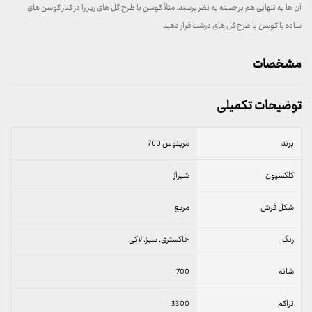
آن ها به تنهایی هم برجسته به نظر برسند. مثلاً کوسن با طرح گل های ریز را در کنار کوسن های
ساده یا کوسن با طرح گل های درشت قرار دهید.
مشخصات
توضیحات تکمیلی
برند
مرینوس 700
کلکسیون
شیراز
شکل فرش
مربع
رنگ
خاکستری, سبز, لاکی
شانه
700
تراکم
3300