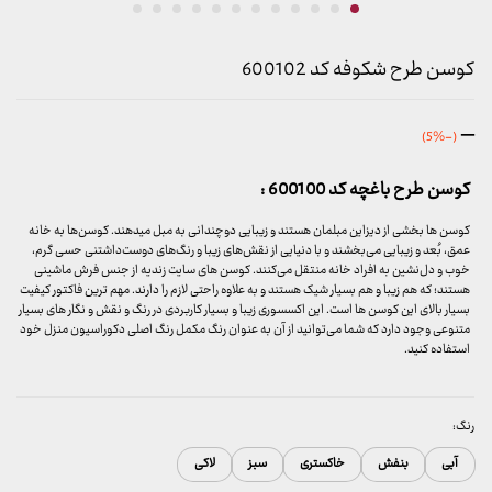
کوسن طرح شکوفه کد 600102
محدوده
–
(-5%)
قیمت:
599,000 تومان
کوسن طرح باغچه کد 600100 :
تا
699,000 تومان
کوسن ها بخشی از دیزاین مبلمان هستند و زیبایی دوچندانی به مبل میدهند. کوسن‌ها به خانه
عمق، بُعد و زیبایی می‌بخشند و با دنیایی از نقش‌های زیبا و رنگ‌های دوست‌داشتنی حسی گرم،
خوب و دل‌نشین به افراد خانه منتقل می‌کنند. کوسن های سایت زندیه از جنس فرش ماشینی
هستند؛ که هم زیبا و هم بسیار شیک هستند و به علاوه راحتی لازم را دارند. مهم ترین فاکتور کیفیت
بسیار بالای این کوسن ها است. این اکسسوری زیبا و بسیار کاربردی در رنگ و نقش و نگار های بسیار
متنوعی وجود دارد که شما می‌توانید از آن به عنوان رنگ مکمل رنگ اصلی دکوراسیون منزل خود
استفاده کنید.
رنگ:
آبی
بنفش
خاکستری
سبز
لاکی