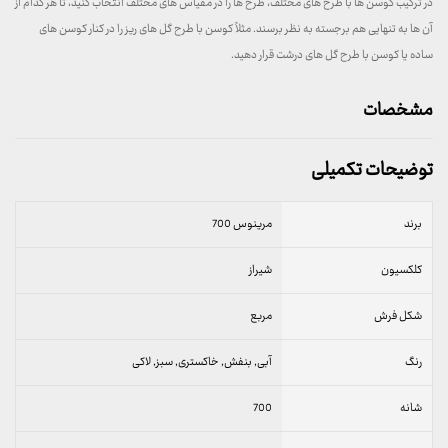
در ترکیب کوسن ها با طرح های مختلف، طرح ها را در مقیاس های مختلف انتخاب کنید، تا هر کدام از
آن ها به تنهایی هم برجسته به نظر برسند. مثلاً کوسن با طرح گل های ریز را در کنار کوسن های
ساده یا کوسن با طرح گل های درشت قرار دهید.
مشخصات
توضیحات تکمیلی
برند
مرینوس 700
کلکسیون
شیراز
شکل فرش
مربع
رنگ
آبی, بنفش, خاکستری, سبز, لاکی
شانه
700