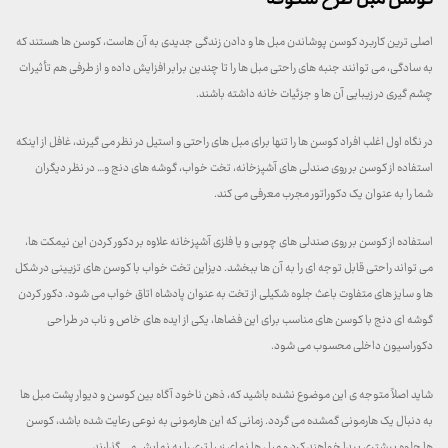
اصلی ترین کاربرد کوسن پوشاندن مبل ها و دادن زندگی جدیدی به آن هاست، کوسن ها هستند که
به سادگی، می توانند جنبه های راحتی مبل ها را تا چندین برابر افزایش داده و از طرفی هم تأثیرات
چشم گیری در زیبایی آن ها و جزئیات خانه داشته باشند.
در نگاه اول اغلب افراد کوسن ها را تنها برای مبل های راحتی و استیل در نظر می گیرند، غافل از اینکه
استفاده از کوسن بر روی صندلی های آشپزخانه، تخت خواب، گوشه های دنج و… در نظر دیگران
شما را به عنوان یک دکوراتور مجرب معرفی می کند.
استفاده از کوسن بر روی صندلی های چوبی و یا فلزی آشپزخانه علاوه بر دکور کردن این نیمکت ها،
می تواند راحتی قابل توجه ای را به آن ها ببخشد. دیزاین تخت خواب با کوسن های تزیینی در شکل
ها و سایز های متفاوت باعث جلوه شکیلی از تخت به عنوان پادشاه اتاق خواب می شود. دکور کردن
گوشه ای دنج با کوسن های مناسب برای این فضاها، یکی از ایده های خاص و ناب در طراحی
دکوراسیون داخلی محسوب می شود.
شاید اصلاً متوجه ی این موضوع نشده باشید که، ذهن ناخود آگاه بین کوسن و دیوار پشت مبل ها
به دنبال یک هارمونی گمشده می گردد. زمانی که این هارمونی به نوعی رعایت شده باشد، کوسن
ها جلوه بیشتری پیدا خواهند کرد و مبل ها نمای زیبا تری را به نمایش می گذارند.