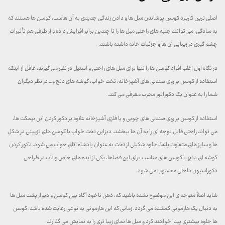
اصلی ترین کاربرد کوسن پوشاندن مبل ها و دادن زندگی جدیدی به آن هاست، کوسن ها هستند که
به سادگی، می توانند جنبه های راحتی مبل ها را تا چندین برابر افزایش داده و از طرفی هم تأثیرات
چشم گیری در زیبایی آن ها و جزئیات خانه داشته باشند.
در نگاه اول اغلب افراد کوسن ها را تنها برای مبل های راحتی و استیل در نظر می گیرند، غافل از اینکه
استفاده از کوسن بر روی صندلی های آشپزخانه، تخت خواب، گوشه های دنج و… در نظر دیگران
شما را به عنوان یک دکوراتور مجرب معرفی می کند.
استفاده از کوسن بر روی صندلی های چوبی و یا فلزی آشپزخانه علاوه بر دکور کردن این نیمکت ها،
می تواند راحتی قابل توجه ای را به آن ها ببخشد. دیزاین تخت خواب با کوسن های تزیینی در شکل
ها و سایز های متفاوت باعث جلوه شکیلی از تخت به عنوان پادشاه اتاق خواب می شود. دکور کردن
گوشه ای دنج با کوسن های مناسب برای این فضاها، یکی از ایده های خاص و ناب در طراحی
دکوراسیون داخلی محسوب می شود.
شاید اصلاً متوجه ی این موضوع نشده باشید که، ذهن ناخود آگاه بین کوسن و دیوار پشت مبل ها
به دنبال یک هارمونی گمشده می گردد. زمانی که این هارمونی به نوعی رعایت شده باشد، کوسن
ها جلوه بیشتری پیدا خواهند کرد و مبل ها نمای زیبا تری را به نمایش می گذارند.