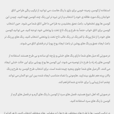
استفاده از کوسن، زمینه خوبی برای بازی با رنگ هاست، می توانید از ترکیب رنگی طراحی اتاق
خوابتان رنگ مورد علاقه ی خود را انتخاب و از تن تیره تر این رنگ چند کوسن تهیه کنید، چیدن این
کوسن ها روی تختخواب، باعث عمق بخشیدن به طراحی داخلی اتاق شما می شود. حین انتخاب
کوسن برای اتاق خواب حتماً به طرح و رنگ تاج تخت یا روتختی خود توجه کنید. می توانید کوسن
های خود را از تناژ پررنگ یا کم رنگ تر، رنگ غالب تاج تخت یا روتختی انتخاب کنید. رنگ های پر رنگ تر
باعث ایجاد عمق و رنگ های روشن تر باعث ایجاد روح پویا تر در فضای اتاق می شوند.
در صورتی که مبل های شما دارای رنگ های خنثی و پارچه ای ساده و بی طرح هستند استفاده از
کوسن های راه راه یا طرح دار توصیه می شود، این کوسن ها روح پویایی برای این حالت خنثی ایجاد
می کنند. اگر مبل های شما جلوی پنجره چیده شده است، برای انتخاب طرح کوسن به طرح و رنگ
یالان پرده هم نظری بیندازید. هارمونی یا تضاد متناسب ایجاد شده بین این دو المان می تواند
چشم انداز زیبایی را برای خانه ی شما فراهم کند.
در صورتی که اهل تنوع هستید، فصل های سرد از کوسن با رنگ های گرم و در فصل های گرم از
کوسن با رنگ های سرد استفاده کنید.
در ترکیب کوسن ها با طرح های مختلف، طرح ها را در مقیاس های مختلف انتخاب کنید، تا هر کدام از