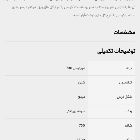
آن ها به تنهایی هم برجسته به نظر برسند. مثلاً کوسن با طرح گل های ریز را در کنار کوسن های
ساده یا کوسن با طرح گل های درشت قرار دهید.
مشخصات
توضیحات تکمیلی
برند
مرینوس 700
کلکسیون
شیراز
شکل فرش
مربع
رنگ
سرمه ای, لاکی
شانه
700