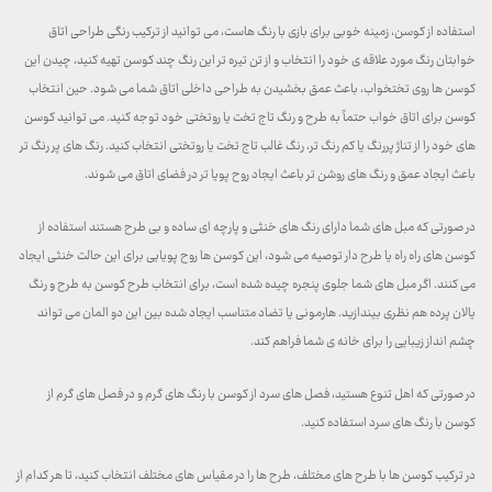
استفاده از کوسن، زمینه خوبی برای بازی با رنگ هاست، می توانید از ترکیب رنگی طراحی اتاق
خوابتان رنگ مورد علاقه ی خود را انتخاب و از تن تیره تر این رنگ چند کوسن تهیه کنید، چیدن این
کوسن ها روی تختخواب، باعث عمق بخشیدن به طراحی داخلی اتاق شما می شود. حین انتخاب
کوسن برای اتاق خواب حتماً به طرح و رنگ تاج تخت یا روتختی خود توجه کنید. می توانید کوسن
های خود را از تناژ پررنگ یا کم رنگ تر، رنگ غالب تاج تخت یا روتختی انتخاب کنید. رنگ های پر رنگ تر
باعث ایجاد عمق و رنگ های روشن تر باعث ایجاد روح پویا تر در فضای اتاق می شوند.
در صورتی که مبل های شما دارای رنگ های خنثی و پارچه ای ساده و بی طرح هستند استفاده از
کوسن های راه راه یا طرح دار توصیه می شود، این کوسن ها روح پویایی برای این حالت خنثی ایجاد
می کنند. اگر مبل های شما جلوی پنجره چیده شده است، برای انتخاب طرح کوسن به طرح و رنگ
یالان پرده هم نظری بیندازید. هارمونی یا تضاد متناسب ایجاد شده بین این دو المان می تواند
چشم انداز زیبایی را برای خانه ی شما فراهم کند.
در صورتی که اهل تنوع هستید، فصل های سرد از کوسن با رنگ های گرم و در فصل های گرم از
کوسن با رنگ های سرد استفاده کنید.
در ترکیب کوسن ها با طرح های مختلف، طرح ها را در مقیاس های مختلف انتخاب کنید، تا هر کدام از