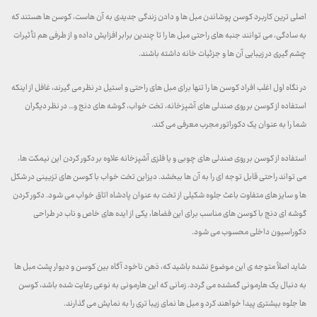
اصلی ترین کاربرد کوسن پوشاندن مبل ها و دادن زندگی جدیدی به آن هاست، کوسن ها هستند که
به سادگی، می توانند جنبه های راحتی مبل ها را تا چندین برابر افزایش داده و از طرفی هم تأثیرات
چشم گیری در زیبایی آن ها و جزئیات خانه داشته باشند.
در نگاه اول اغلب افراد کوسن ها را تنها برای مبل های راحتی و استیل در نظر می گیرند، غافل از اینکه
استفاده از کوسن بر روی صندلی های آشپزخانه، تخت خواب، گوشه های دنج و… در نظر دیگران
شما را به عنوان یک دکوراتور مجرب معرفی می کند.
استفاده از کوسن بر روی صندلی های چوبی و یا فلزی آشپزخانه علاوه بر دکور کردن این نیمکت ها،
می تواند راحتی قابل توجه ای را به آن ها ببخشد. دیزاین تخت خواب با کوسن های تزیینی در شکل
ها و سایز های متفاوت باعث جلوه شکیلی از تخت به عنوان پادشاه اتاق خواب می شود. دکور کردن
گوشه ای دنج با کوسن های مناسب برای این فضاها، یکی از ایده های خاص و ناب در طراحی
دکوراسیون داخلی محسوب می شود.
شاید اصلاً متوجه ی این موضوع نشده باشید که، ذهن ناخود آگاه بین کوسن و دیوار پشت مبل ها
به دنبال یک هارمونی گمشده می گردد. زمانی که این هارمونی به نوعی رعایت شده باشد، کوسن
ها جلوه بیشتری پیدا خواهند کرد و مبل ها نمای زیبا تری را به نمایش می گذارند.