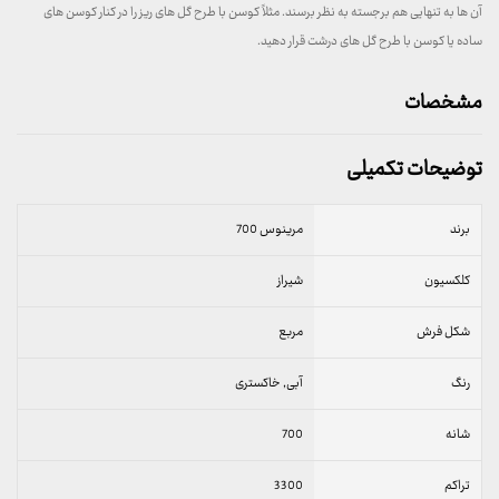
آن ها به تنهایی هم برجسته به نظر برسند. مثلاً کوسن با طرح گل های ریز را در کنار کوسن های
ساده یا کوسن با طرح گل های درشت قرار دهید.
مشخصات
توضیحات تکمیلی
برند
مرینوس 700
کلکسیون
شیراز
شکل فرش
مربع
رنگ
آبی, خاکستری
شانه
700
تراکم
3300