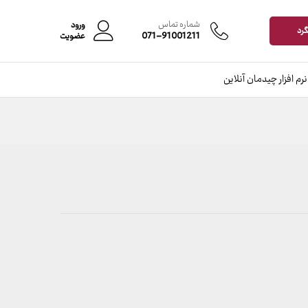
شماره تماس
ورود
گرد
071-91001211
عضویت
نرم افزار چیدمان آنلاین