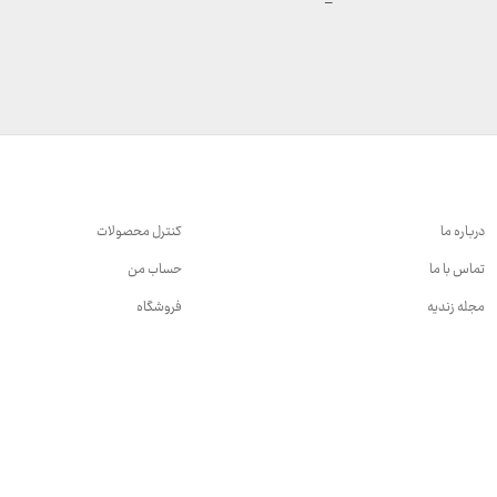
محدوده
–
قیمت:
599,000 تومان
تا
699,000 تومان
درباره ما
کنترل محصولات
تماس با ما
حساب من
مجله زندیه
فروشگاه