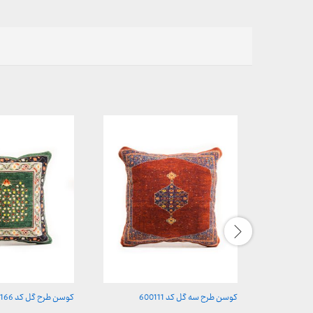
کوسن طرح سه گل کد 600111
کوسن طرح گل کد 600166