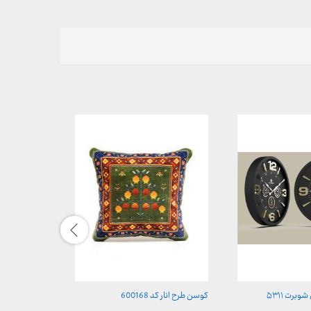
برت ۵۳۱۱
کوسن طرح انار کد 600168
ساعت دیواری چو