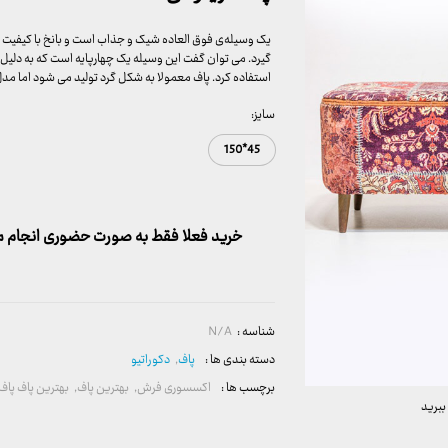
یک وسیله‌ی فوق ‌العاده شیک و جذاب است و بانخ با کیفیت م
گیرد. می ‌توان گفت این وسیله یک چهارپایه است که به دلیل
استفاده کرد. پاف معمولا به شکل گرد تولید می ‌شود اما مدل
سایز:
45*150
خرید فعلا فقط به صورت حضوری انجام می
شناسه :
N/A
دسته بندی ها :
پاف
,
دکوراتیو
برچسب ها :
اکسسوری فرش
,
بهترین پاف
,
بهترین پاف پاف 
ببرید