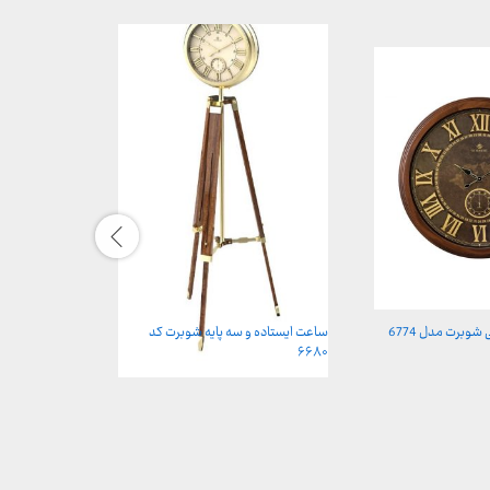
وبرت مدل 6774
ساعت ایستاده و سه پایه شوبرت کد
کوسن طرح گبه کد 1
۶۶۸۰
محدوده
–
قیمت:
599,000 ت
تا
699,000 تومان