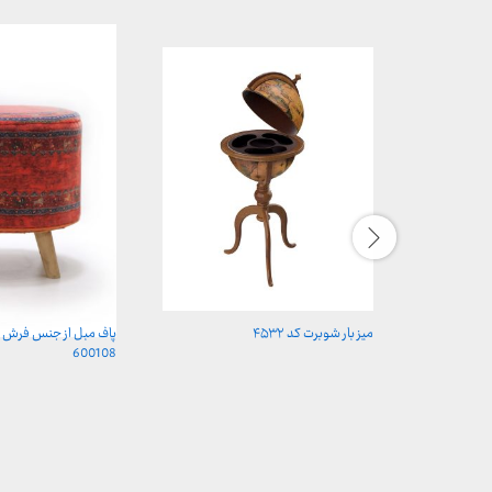
میز بار شوبرت کد ۴۵۳۲
پاف مبل از جنس فرش 
600108